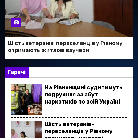
Шість ветеранів-переселенців у Рівному
отримають житлові ваучери
Гарячі
На Рівненщині судитимуть
подружжя за збут
наркотиків по всій Україні
Шість ветеранів-
переселенців у Рівному