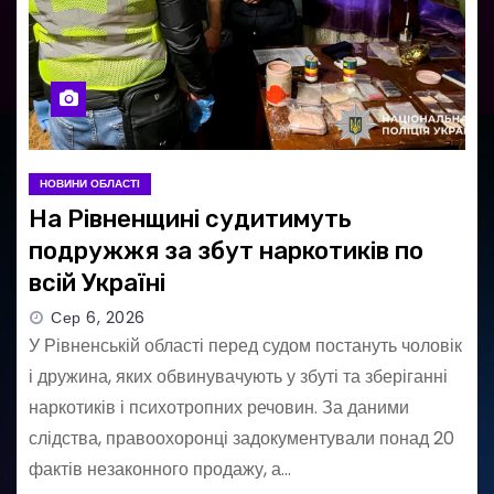
Конфісковані автомобілі,
пальне та техніку з
Рівненщини передали для
потреб ЗСУ
998 гривень на книжки: як
НОВИНИ ОБЛАСТІ
18-річним жителям
На Рівненщині судитимуть
Рівненщини отримати
кошти за програмою
подружжя за збут наркотиків по
«єКнига»
всій Україні
Перший набір дівчат: до
Сер 6, 2026
Острозького військового
У Рівненській області перед судом постануть чоловік
ліцею вже подали 10 заявок
і дружина, яких обвинувачують у збуті та зберіганні
наркотиків і психотропних речовин. За даними
слідства, правоохоронці задокументували понад 20
Не паркуйтеся біля
сміттєвих контейнерів: у
фактів незаконного продажу, а…
Рівному водіям нагадали