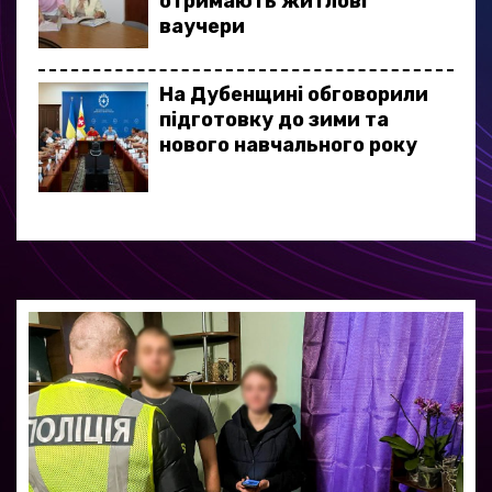
отримають житлові
ваучери
На Дубенщині обговорили
підготовку до зими та
нового навчального року
У Рівному за пів години
затримали підозрюваного у
крадіжці майже 300 тисяч
гривень
Ветерани з Рівненської
громади взяли участь у
фестивалі адаптивного
спорту