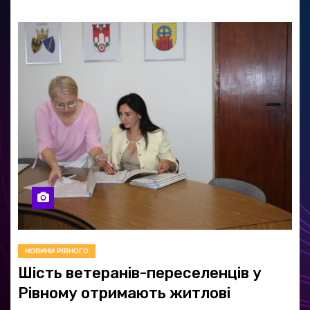
про штрафи
У Рокитному ДТП із
мопедом: 17-річна дівчина
втратила палець
НОВИНИ РІВНОГО
Шість ветеранів-переселенців у
Рівному отримають житлові