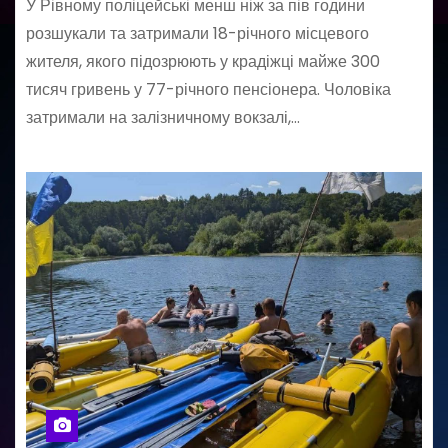
У Рівному поліцейські менш ніж за пів години
розшукали та затримали 18-річного місцевого
жителя, якого підозрюють у крадіжці майже 300
тисяч гривень у 77-річного пенсіонера. Чоловіка
затримали на залізничному вокзалі,…