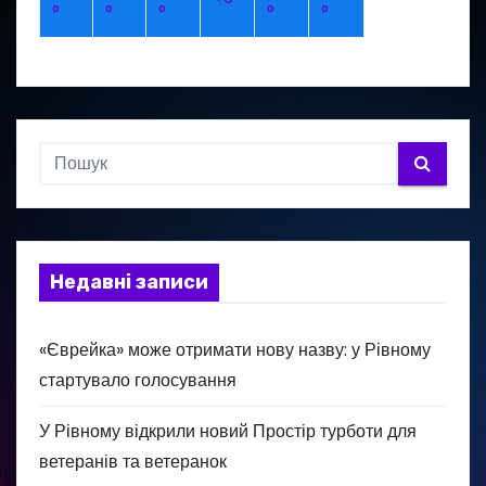
°
°
°
°
°
в
Недавні записи
«Єврейка» може отримати нову назву: у Рівному
стартувало голосування
У Рівному відкрили новий Простір турботи для
ветеранів та ветеранок