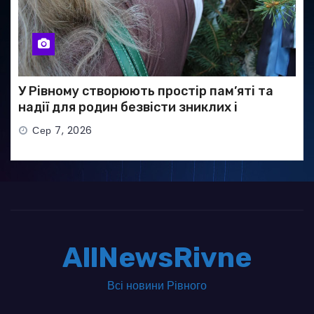
У Рівному створюють простір пам’яті та
надії для родин безвісти зниклих і
полонених військових
Сер 7, 2026
AllNewsRivne
Всі новини Рівного