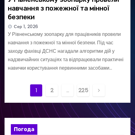
навчання з пожежної та мінної
безпеки
Сер 1, 2026
У Рівненському зоопарку для працівників провели
навчання з пожежної та мінної безпеки. Під час
заходу фахівці ДСНС нагадали алгоритми дій у
надзвичайних ситуаціях та відпрацювали практичні
навички користування первинними засобами…
Н
1
2
…
225
а
в
і
Погода