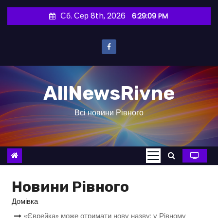
П
Сб. Сер 8th, 2026
6:29:10 PM
е
р
е
й
т
AllNewsRivne
и
д
Всі новини Рівного
о
в
м
і
с
т
Новини Рівного
у
Домівка
«Єврейка» може отримати нову назву: у Рівному