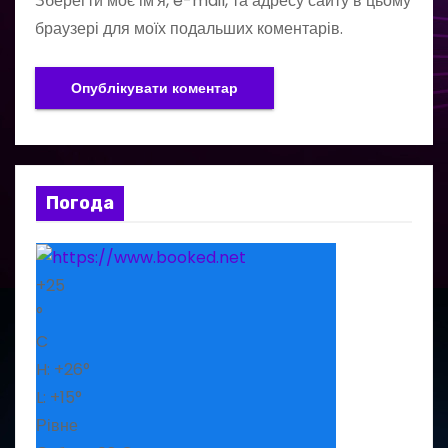
Зберегти моє ім'я, e-mail, та адресу сайту в цьому
браузері для моїх подальших коментарів.
Погода
+
25
°
C
H:
+
26°
L:
+
15°
Рівне