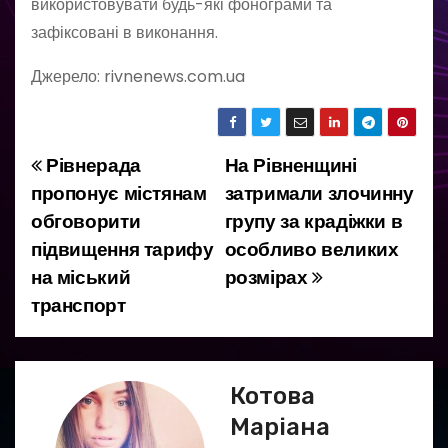
використовувати будь-які фонограми та
зафіксовані в виконання.
Джерело: rivnenews.com.ua
Рівнерада
На Рівненщині
Н
пропонує містянам
затримали злочинну
а
обговорити
групу за крадіжки в
підвищення тарифу
особливо великих
в
на міський
розмірах
і
транспорт
г
а
Котова
ц
Маріана