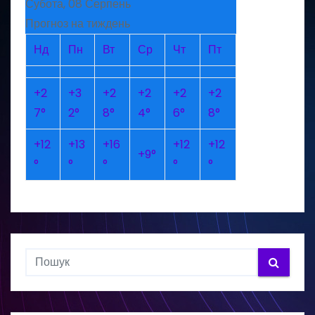
Субота, 08 Серпень
Прогноз на тиждень
Нд
Пн
Вт
Ср
Чт
Пт
+
2
+
3
+
2
+
2
+
2
+
2
7°
2°
8°
4°
6°
8°
+
12
+
13
+
16
+
12
+
12
+
9°
°
°
°
°
°