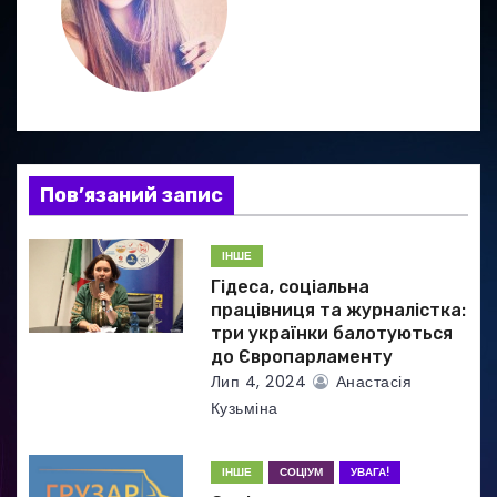
і
я
з
а
Пов’язаний запис
п
и
ІНШЕ
Гідеса, соціальна
с
працівниця та журналістка:
три українки балотуються
і
до Європарламенту
Лип 4, 2024
Анастасія
в
Кузьміна
ІНШЕ
СОЦІУМ
УВАГА!