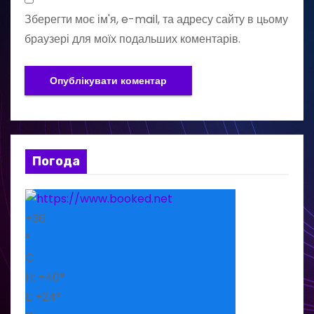
Зберегти моє ім'я, e-mail, та адресу сайту в цьому
браузері для моїх подальших коментарів.
Погода
+
36
°
C
H:
+
40°
L:
+
24°