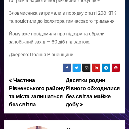
15 грамів наркотичної речовини «покупцю».
Зловмисника затримали в порядку статті 208 КПК
та помістили до ізолятора тимчасового тримання.
Йому вже повідомили про підозру та обрали
запобіжний захід — 60 діб під вартою.
Джерело: Поліція Рівненщини
Частина
Десятки родин
Н
Рівненського району
Рівного обходилися
а
та міста залишаться
без світла майже
без світла
добу
в
і