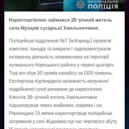
Наркоторгівлею займався 28-річний житель
села Мухарів сусідньої Хмельниччини.
Поліцейські відділення №7 (м.Корець) провели
комплекс заходів та викрили і задокументували
незаконну діяльність зловмисника на території
колишнього Корецького району у червні цьогоріч.
Тоді він збув 20 грамів канабісу за 1200 гривень.
Експертиза підтвердила належність вилученої
подрібненої сухої речовини до наркотичних.
Клієнтів 28-річний житель Хмельниччини
підшуковував через знайомих, зокрема і на
Рівненщині. 13 липня наркоторговця поліцейські
затримали у селі Жданівка під час чергового збуту