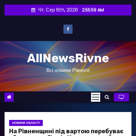
П
Чт. Сер 6th, 2026
2:56:00 AM
е
р
е
й
т
AllNewsRivne
и
д
Всі новини Рівного
о
в
м
і
с
т
у
НОВИНИ ОБЛАСТІ
На Рівненщині під вартою перебуває