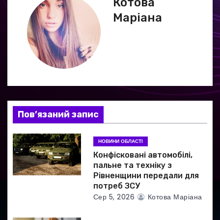
г
Котова
Маріана
а
ц
і
я
з
Пов’язаний запис
а
НОВИНИ ОБЛАСТІ
п
Конфісковані автомобілі,
и
пальне та техніку з
Рівненщини передали для
с
потреб ЗСУ
Сер 5, 2026
Котова Маріана
і