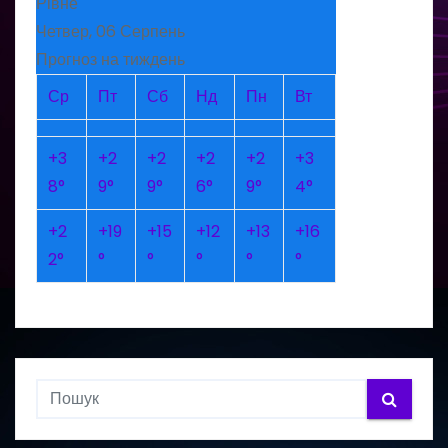
Рівне
Четвер, 06 Серпень
Прогноз на тиждень
Ср
Пт
Сб
Нд
Пн
Вт
+
3
+
2
+
2
+
2
+
2
+
3
8°
9°
9°
6°
9°
4°
+
2
+
19
+
15
+
12
+
13
+
16
2°
°
°
°
°
°