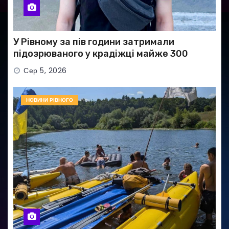
У Рівному за пів години затримали
підозрюваного у крадіжці майже 300
тисяч гривень
Сер 5, 2026
НОВИНИ РІВНОГО