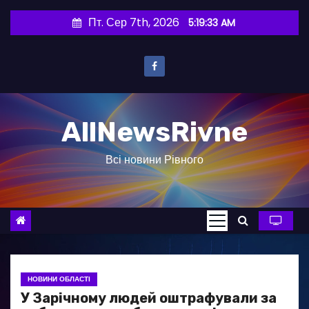
П
Пт. Сер 7th, 2026
5:19:33 AM
е
р
е
й
т
AllNewsRivne
и
д
Всі новини Рівного
о
в
м
і
с
т
у
НОВИНИ ОБЛАСТІ
У Зарічному людей оштрафували за