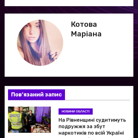
г
а
Котова
ц
Маріана
і
я
з
а
Пов’язаний запис
п
и
НОВИНИ ОБЛАСТІ
На Рівненщині судитимуть
с
подружжя за збут
наркотиків по всій Україні
і