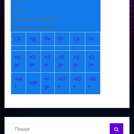
L:
+
17°
Рівне
П’ятниця, 07 Серпень
Прогноз на тиждень
Сб
Нд
Пн
Вт
Ср
Чт
+
2
+
2
+
3
+
3
+
2
+
2
8°
7°
1°
0°
5°
7°
+
14
+
1
+
17
+
10
+
10
+
11°
°
3°
°
°
°