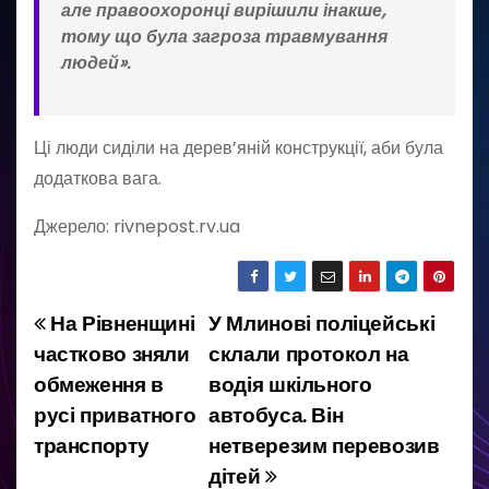
але правоохоронці вирішили інакше,
тому що була загроза травмування
людей».
Ці люди сиділи на дерев’яній конструкції, аби була
додаткова вага.
Джерело: rivnepost.rv.ua
На Рівненщині
У Млинові поліцейські
Н
частково зняли
склали протокол на
а
обмеження в
водія шкільного
русі приватного
автобуса. Він
в
транспорту
нетверезим перевозив
і
дітей