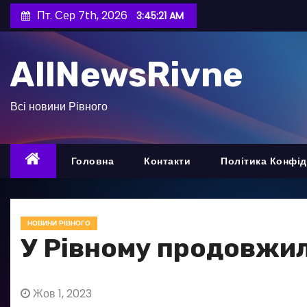
П
Пт. Сер 7th, 2026
3:45:23 AM
е
р
AllNewsRivne
е
й
т
Всі новини Рівного
и
д
о
Головна
Контакти
Політика Конфід
в
м
і
НОВИНИ РІВНОГО
с
У Рівному продовжил
т
у
Жов 1, 2023