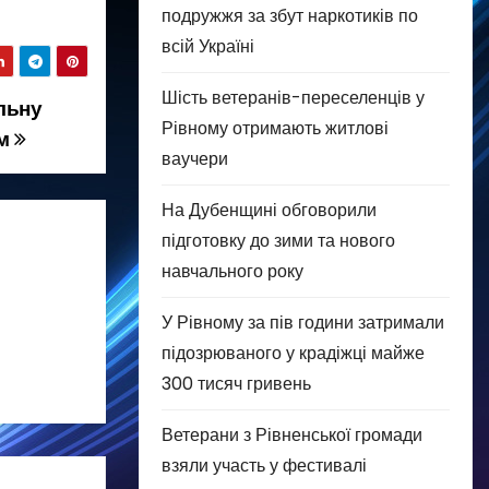
подружжя за збут наркотиків по
всій Україні
Шість ветеранів-переселенців у
льну
Рівному отримають житлові
ам
ваучери
На Дубенщині обговорили
підготовку до зими та нового
навчального року
У Рівному за пів години затримали
підозрюваного у крадіжці майже
300 тисяч гривень
Ветерани з Рівненської громади
взяли участь у фестивалі