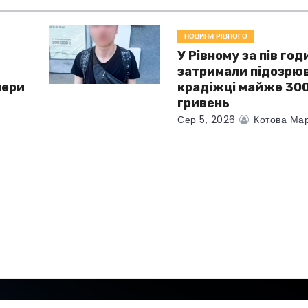
НОВИНИ РІВНОГО
У Рівному за пів год
затримали підозрюв
чери
крадіжці майже 300
гривень
Сер 5, 2026
Котова Мар