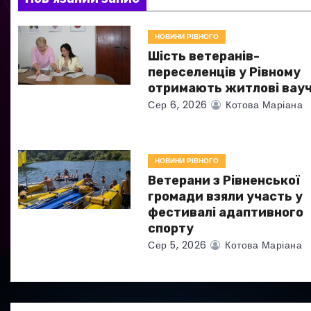
з
НОВИНИ РІВНОГО
а
Шість ветеранів-
переселенців у Рівному
п
отримають житлові вау
Сер 6, 2026
Котова Маріана
и
с
НОВИНИ РІВНОГО
і
Ветерани з Рівненської
в
громади взяли участь у
фестивалі адаптивного
спорту
Сер 5, 2026
Котова Маріана