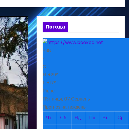
Погода
+
38
°
C
H:
+
29°
L:
+
17°
Рівне
П’ятниця, 07 Серпень
Прогноз на тиждень
Чт
Сб
Нд
Пн
Вт
Ср