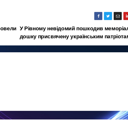
ровели
У Рівному невідомий пошкодив меморіа
дошку присвячену українським патріот