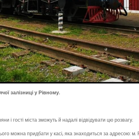
ої залізниці у Рівному.
яни і гості міста зможуть й надалі відвідувати цю розвагу.
ього можна придбати у касі, яка знаходиться за адресою: м. Р