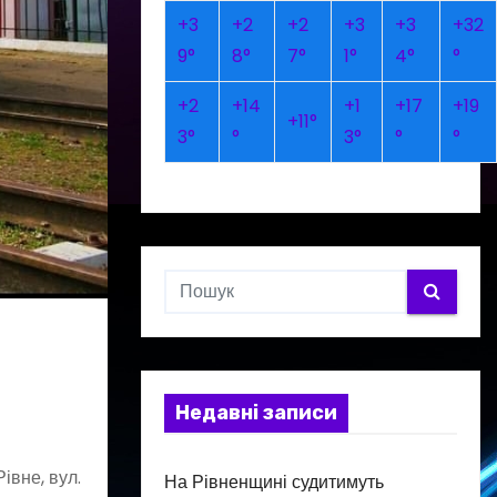
+
3
+
2
+
2
+
3
+
3
+
32
9°
8°
7°
1°
4°
°
+
2
+
14
+
1
+
17
+
19
+
11°
3°
°
3°
°
°
Недавні записи
івне, вул.
На Рівненщині судитимуть