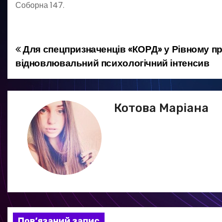
Соборна 147.
Для спецпризначенців «КОРД» у Рівному п
Н
відновлювальний психологічний інтенсив
а
в
Котова Маріана
і
г
а
ц
і
я
Пов’язаний запис