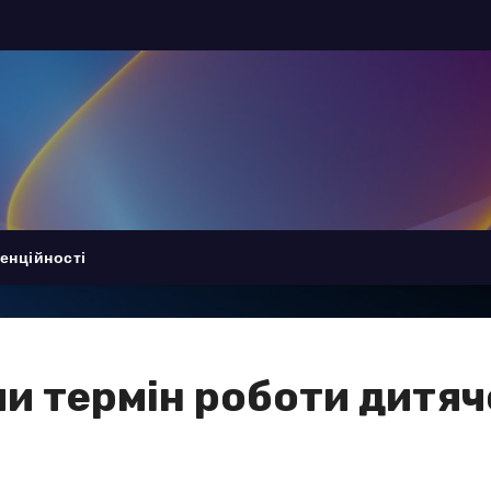
енційності
и термін роботи дитячо