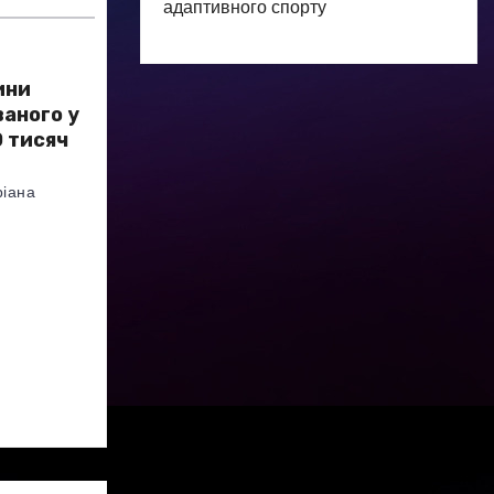
адаптивного спорту
ини
аного у
 тисяч
іана