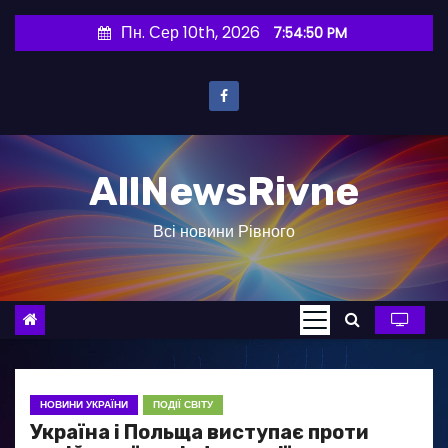
П
Пн. Сер 10th, 2026
7:54:51 PM
е
р
е
й
т
AllNewsRivne
и
д
Всі новини Рівного
о
в
м
і
с
т
у
НОВИНИ УКРАЇНИ
ПОДІЇ СВІТУ
Україна і Польща виступає проти