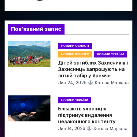
а
п
и
Пов’язаний запис
с
НОВИНИ ОБЛАСТІ
і
НОВИНИ РІВНОГО
НОВИНИ УКРАЇНИ
Дітей загиблих Захисників і
в
Захисниць запрошують на
літній табір у Яремче
Лип 24, 2026
Котова Маріана
НОВИНИ УКРАЇНИ
Більшість українців
підтримує видалення
незаконного контенту
Лип 14, 2026
Котова Маріана