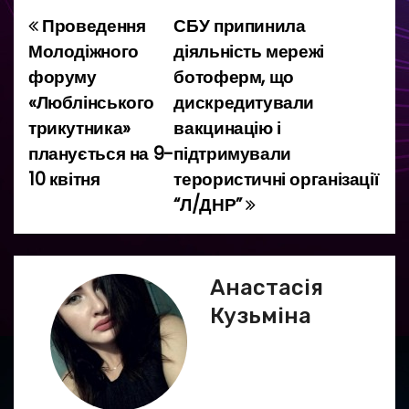
Проведення
СБУ припинила
Н
Молодіжного
діяльність мережі
а
форуму
ботоферм, що
«Люблінського
дискредитували
в
трикутника»
вакцинацію і
і
планується на 9-
підтримували
10 квітня
терористичні організації
г
“Л/ДНР”
а
ц
Анастасія
і
Кузьміна
я
з