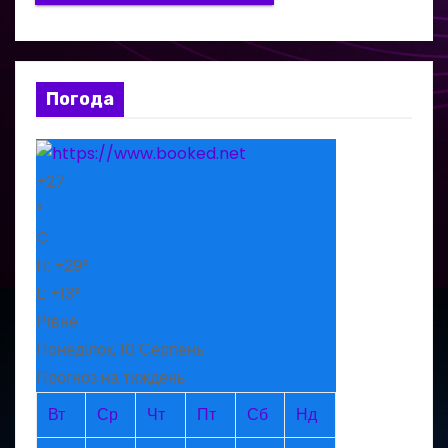
Погода
+
27
°
C
H:
+
29°
L:
+
13°
Рівне
Понеділок, 10 Серпень
Прогноз на тиждень
Вт
Ср
Чт
Пт
Сб
Нд