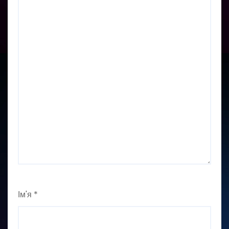
Ім'я
*