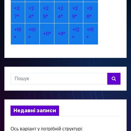
+
2
+
2
+
2
+
2
+
2
+
3
7°
4°
5°
4°
9°
6°
+
16
+
10
+
12
+
15
+
11°
+
9°
°
°
°
°
Недавні записи
Ось варіант у потрібній структурі: