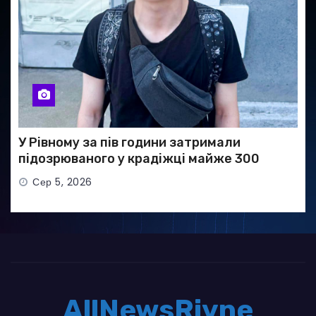
У Рівному за пів години затримали
підозрюваного у крадіжці майже 300
тисяч гривень
Сер 5, 2026
AllNewsRivne