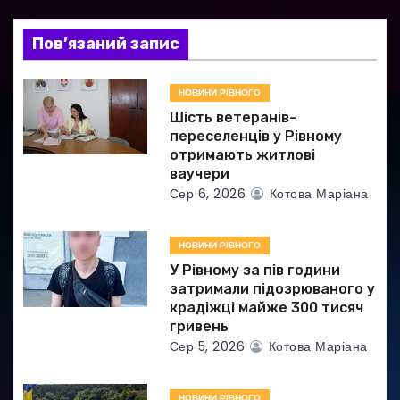
з
а
Пов’язаний запис
п
НОВИНИ РІВНОГО
и
Шість ветеранів-
переселенців у Рівному
с
отримають житлові
ваучери
і
Сер 6, 2026
Котова Маріана
в
НОВИНИ РІВНОГО
У Рівному за пів години
затримали підозрюваного у
крадіжці майже 300 тисяч
гривень
Сер 5, 2026
Котова Маріана
НОВИНИ РІВНОГО