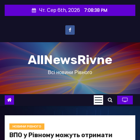
П
Чт. Сер 6th, 2026
7:08:39 PM
е
р
е
й
т
AllNewsRivne
и
д
Всі новини Рівного
о
в
м
і
с
т
у
НОВИНИ РІВНОГО
ВПО у Рівному можуть отримати