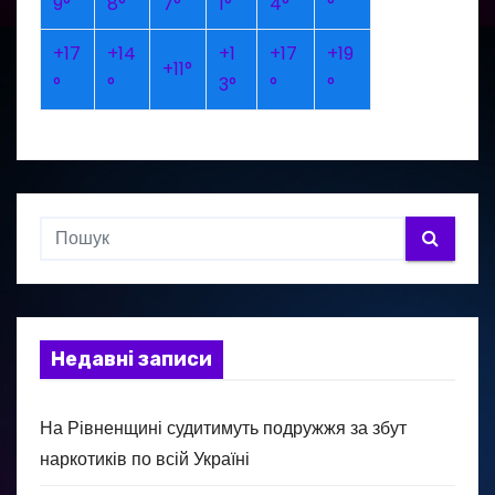
9°
8°
7°
1°
4°
°
+
17
+
14
+
1
+
17
+
19
+
11°
°
°
3°
°
°
Недавні записи
На Рівненщині судитимуть подружжя за збут
наркотиків по всій Україні