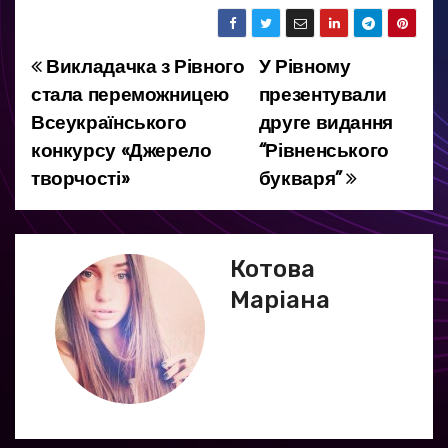
Викладачка з Рівного
У Рівному
Н
стала переможницею
презентували
а
Всеукраїнського
друге видання
конкурсу «Джерело
“Рівненського
в
творчості»
букваря”
і
г
Котова
а
Маріана
ц
і
я