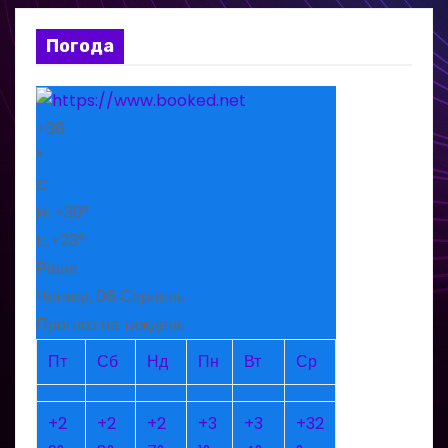
Погода
+
38
°
C
H:
+
39°
L:
+
23°
Рівне
Четвер, 06 Серпень
Прогноз на тиждень
Пт
Сб
Нд
Пн
Вт
Ср
+
2
+
2
+
2
+
3
+
3
+
32