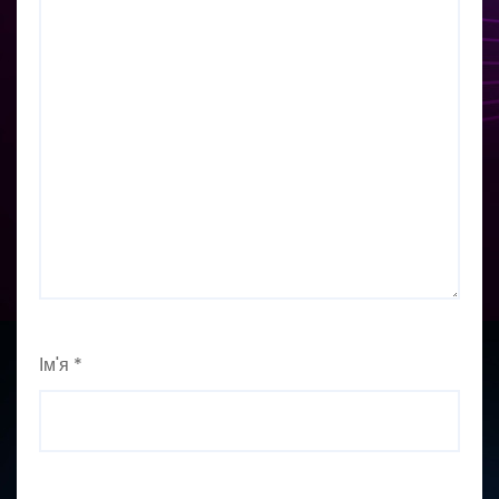
Ім'я
*