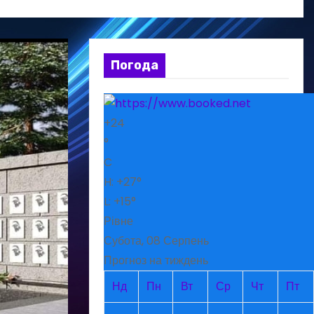
Погода
+
24
°
C
H:
+
27°
L:
+
15°
Рівне
Субота, 08 Серпень
Прогноз на тиждень
Нд
Пн
Вт
Ср
Чт
Пт