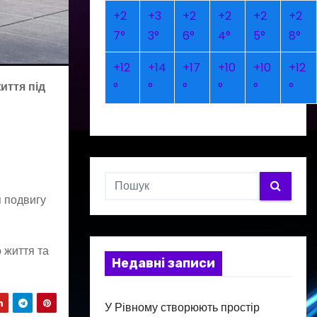
+
2
+
3
+
2
+
2
+
2
+
2
7°
3°
6°
4°
5°
8°
+
12
+
14
+
17
+
10
+
10
+
12
иття під
°
°
°
°
°
°
я подвигу
 життя та
Недавні записи
У Рівному створюють простір