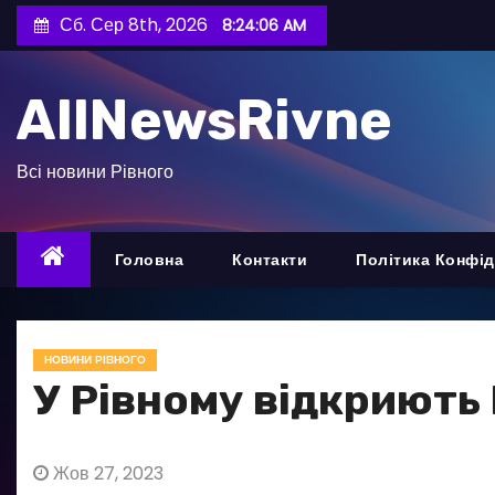
П
Сб. Сер 8th, 2026
8:24:07 AM
е
р
AllNewsRivne
е
й
т
Всі новини Рівного
и
д
о
Головна
Контакти
Політика Конфід
в
м
і
НОВИНИ РІВНОГО
с
У Рівному відкриють 
т
у
Жов 27, 2023