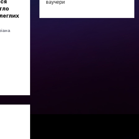
ься
ваучери
тло
олеглих
ріана