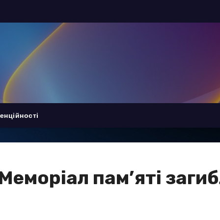
енційності
Меморіал пам’яті загиб