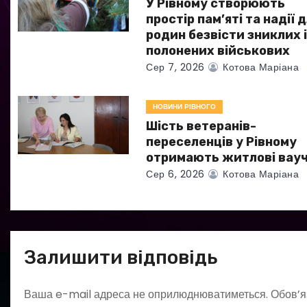
а
У Рівному створюють
простір пам’яті та надії 
п
родин безвісти зниклих 
полонених військових
и
Сер 7, 2026
Котова Маріана
с
НОВИНИ РІВНОГО
і
Шість ветеранів-
в
переселенців у Рівному
отримають житлові вау
Сер 6, 2026
Котова Маріана
Залишити відповідь
Ваша e-mail адреса не оприлюднюватиметься.
Обов’я