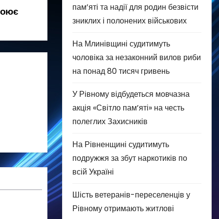
пам’яті та надії для родин безвісти
воює
зниклих і полонених військових
На Млинівщині судитимуть
чоловіка за незаконний вилов риби
на понад 80 тисяч гривень
У Рівному відбудеться мовчазна
акція «Світло пам’яті» на честь
полеглих Захисників
На Рівненщині судитимуть
подружжя за збут наркотиків по
всій Україні
Шість ветеранів-переселенців у
Рівному отримають житлові