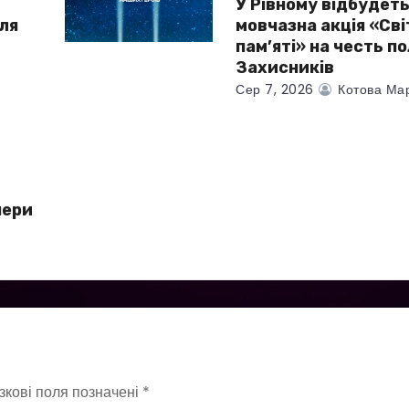
У Рівному відбудет
для
мовчазна акція «Сві
і
пам’яті» на честь п
Захисників
Сер 7, 2026
Котова Ма
чери
зкові поля позначені
*