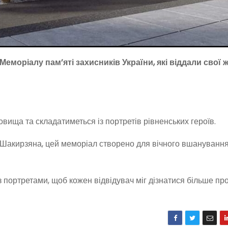
еморіалу пам’яті захисників України, які віддали свої ж
вища та складатиметься із портретів рівненських героїв.
а Шакирзяна, цей меморіал створено для вічного вшануванн
портретами, щоб кожен відвідувач міг дізнатися більше про