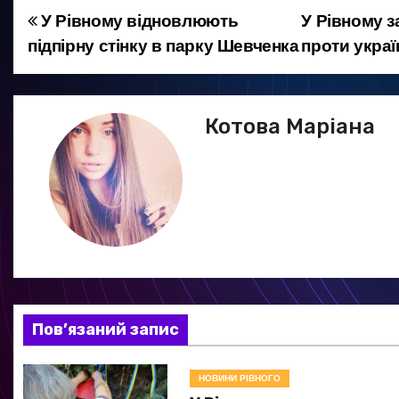
У Рівному відновлюють
У Рівному 
Н
підпірну стінку в парку Шевченка
проти укра
а
в
Котова Маріана
і
г
а
ц
і
я
Пов’язаний запис
з
НОВИНИ РІВНОГО