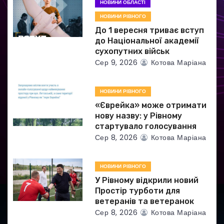
а
НОВИНИ ОБЛАСТІ
НОВИНИ РІВНОГО
п
До 1 вересня триває вступ
и
до Національної академії
сухопутних військ
с
Сер 9, 2026
Котова Маріана
і
НОВИНИ РІВНОГО
в
«Єврейка» може отримати
нову назву: у Рівному
стартувало голосування
Сер 8, 2026
Котова Маріана
НОВИНИ РІВНОГО
У Рівному відкрили новий
Простір турботи для
ветеранів та ветеранок
Сер 8, 2026
Котова Маріана