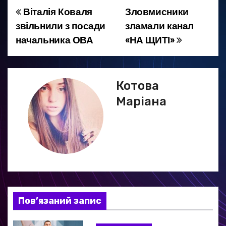
Віталія Коваля
Зловмисники
Н
звільнили з посади
зламали канал
а
начальника ОВА
«НА ЩИТІ»
в
і
Котова
г
Маріана
а
ц
і
я
Пов’язаний запис
з