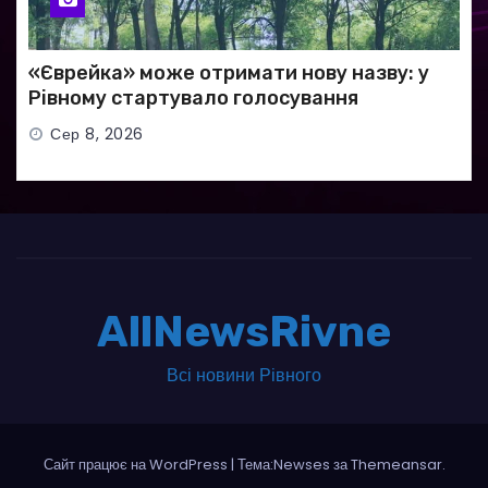
«Єврейка» може отримати нову назву: у
Рівному стартувало голосування
Сер 8, 2026
AllNewsRivne
Всі новини Рівного
Сайт працює на WordPress
|
Тема:Newses за
Themeansar
.