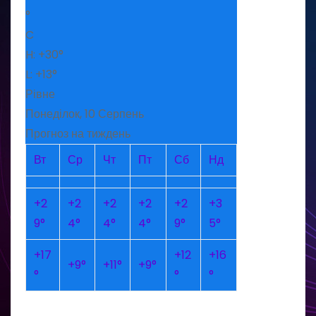
°
C
H:
+
30°
L:
+
13°
Рівне
Понеділок, 10 Серпень
Прогноз на тиждень
Вт
Ср
Чт
Пт
Сб
Нд
+
2
+
2
+
2
+
2
+
2
+
3
9°
4°
4°
4°
9°
5°
+
17
+
12
+
16
+
9°
+
11°
+
9°
°
°
°