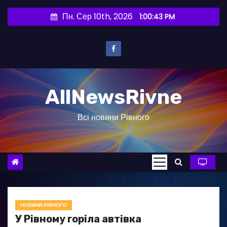
П
Пн. Сер 10th, 2026
1:00:44 PM
е
р
е
й
т
AllNewsRivne
и
д
Всі новини Рівного
о
в
м
і
с
т
у
НОВИНИ РІВНОГО
У Рівному горіла автівка