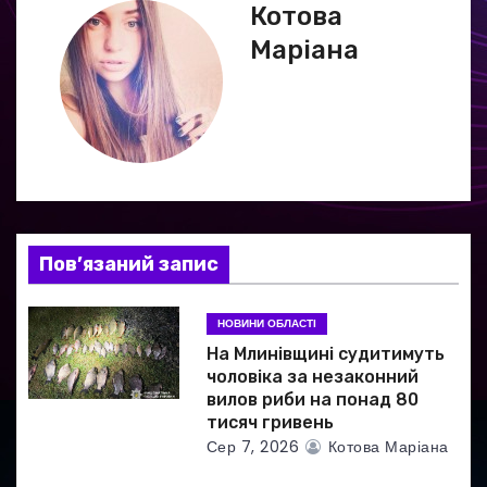
Котова
а
Маріана
ц
і
я
з
а
Пов’язаний запис
п
НОВИНИ ОБЛАСТІ
и
На Млинівщині судитимуть
чоловіка за незаконний
с
вилов риби на понад 80
тисяч гривень
і
Сер 7, 2026
Котова Маріана