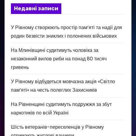
Недавні записи
У Рівному створюють простір пам’яті та надії для
родин безвісти зниклих і полонених військових
На Млинівщині судитимуть чоловіка за
незаконний вилов риби на понад 80 тисяч
гривень
У Рівному відбудеться мовчазна акція «Світло
пам’яті» на честь полеглих Захисників
На Рівненщині судитимуть подружжя за збут
наркотиків по всій Україні
Шість ветеранів-переселенців у Рівному
отримають житлові ваучери