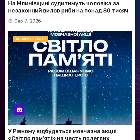
На Млинівщині судитимуть чоловіка за
незаконний вилов риби на понад 80 тисяч
гривень
Сер 7, 2026
НОВИНИ РІВНОГО
У Рівному відбудеться мовчазна акція
«Світло пам’яті» на честь полеглих