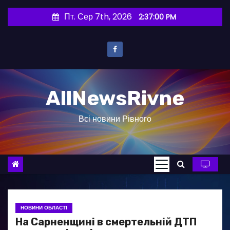
П
Пт. Сер 7th, 2026
2:37:01 PM
е
р
е
й
т
AllNewsRivne
и
д
Всі новини Рівного
о
в
м
і
с
т
у
НОВИНИ ОБЛАСТІ
На Сарненщині в смертельній ДТП