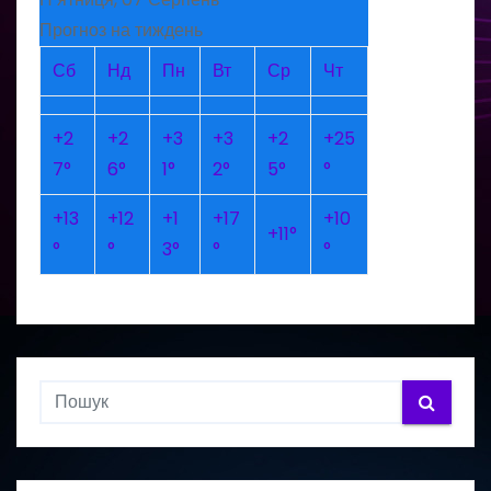
Прогноз на тиждень
Сб
Нд
Пн
Вт
Ср
Чт
+
2
+
2
+
3
+
3
+
2
+
25
7°
6°
1°
2°
5°
°
+
13
+
12
+
1
+
17
+
10
+
11°
°
°
3°
°
°