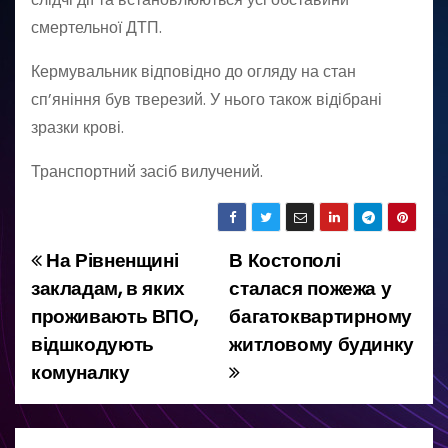
смертельної ДТП.
Кермувальник відповідно до огляду на стан
сп’яніння був тверезий. У нього також відібрані
зразки крові.
Транспортний засіб вилучений.
На Рівненщині
В Костополі
Н
закладам, в яких
сталася пожежа у
а
проживають ВПО,
багатоквартирному
відшкодують
житловому будинку
в
комуналку
і
г