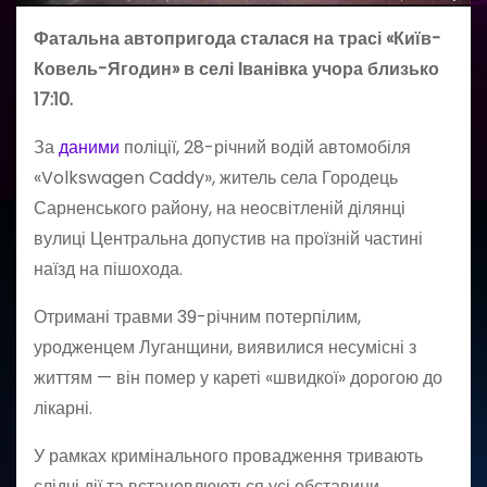
Фатальна автопригода сталася на трасі «Київ-
Ковель-Ягодин» в селі Іванівка учора близько
17:10.
За
даними
поліції, 28-річний водій автомобіля
«Volkswagen Caddy», житель села Городець
Сарненського району, на неосвітленій ділянці
вулиці Центральна допустив на проїзній частині
наїзд на пішохода.
Отримані травми 39-річним потерпілим,
уродженцем Луганщини, виявилися несумісні з
життям — він помер у кареті «швидкої» дорогою до
лікарні.
У рамках кримінального провадження тривають
слідчі дії та встановлюються усі обставини