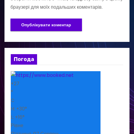
браузері для моїх подальших коментарів.
Погода
+
27
°
C
H:
+
30°
L:
+
16°
Рівне
П’ятниця, 07 Серпень