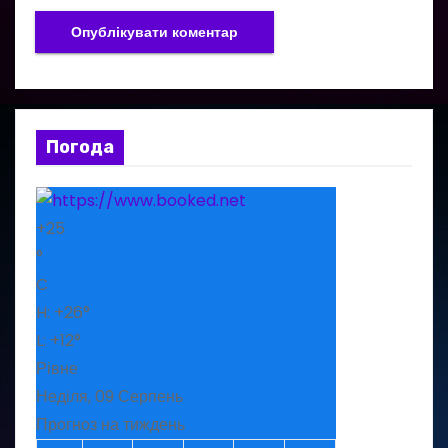
Погода
+
25
°
C
H:
+
26°
L:
+
12°
Рівне
Неділя, 09 Серпень
Прогноз на тиждень