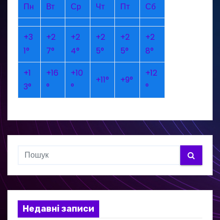
Пн
Вт
Ср
Чт
Пт
Сб
+
3
+
2
+
2
+
2
+
2
+
2
1°
7°
4°
5°
5°
8°
+
1
+
16
+
10
+
12
+
11°
+
9°
3°
°
°
°
Недавні записи