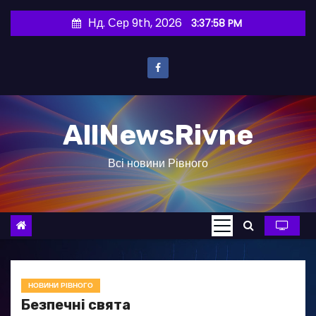
П
Нд. Сер 9th, 2026
3:37:59 PM
е
р
е
й
т
AllNewsRivne
и
д
Всі новини Рівного
о
в
м
і
с
т
у
НОВИНИ РІВНОГО
Безпечні свята