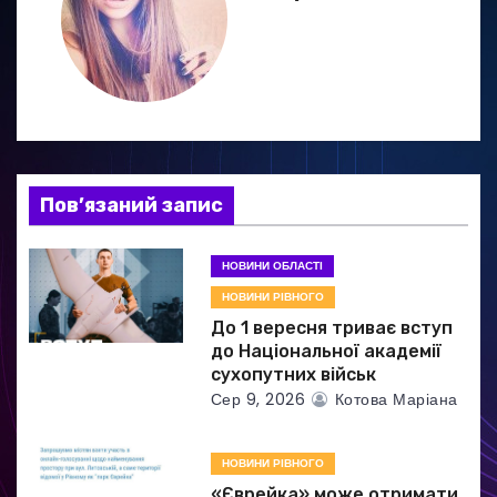
ц
і
я
з
а
Пов’язаний запис
п
НОВИНИ ОБЛАСТІ
и
НОВИНИ РІВНОГО
До 1 вересня триває вступ
с
до Національної академії
сухопутних військ
і
Сер 9, 2026
Котова Маріана
в
НОВИНИ РІВНОГО
«Єврейка» може отримати