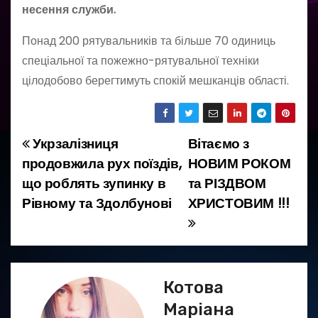
несення служби.
Понад 200 рятувальників та більше 70 одиниць
спеціальної та пожежно-рятувальної техніки
цілодобово берегтимуть спокій мешканців області.
Укрзалізниця
Вітаємо з
Н
продовжила рух поїздів,
НОВИМ РОКОМ
а
що роблять зупинку в
та РІЗДВОМ
Рівному та Здолбунові
ХРИСТОВИМ !!!
в
і
г
Котова
а
Маріана