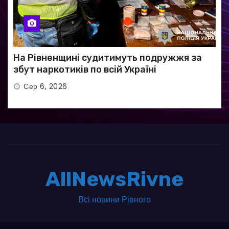
На Рівненщині судитимуть подружжя за
збут наркотиків по всій Україні
Сер 6, 2026
AllNewsRivne
Всі новини Рівного