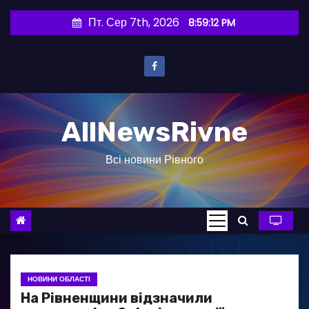
П
Пт. Сер 7th, 2026
8:59:13 PM
е
р
е
й
т
AllNewsRivne
и
д
Всі новини Рівного
о
в
м
і
с
т
у
НОВИНИ ОБЛАСТІ
На Рівненщини відзначили