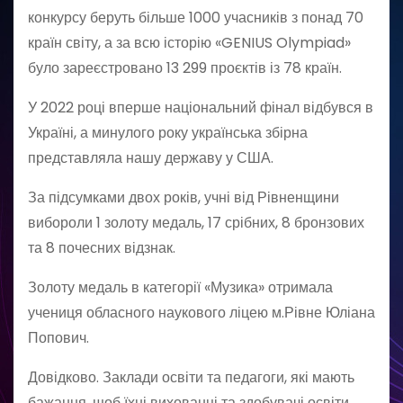
конкурсу беруть більше 1000 учасників з понад 70
країн світу, а за всю історію «GENIUS Olympiad»
було зареєстровано 13 299 проєктів із 78 країн.
У 2022 році вперше національний фінал відбувся в
Україні, а минулого року українська збірна
представляла нашу державу у США.
За підсумками двох років, учні від Рівненщини
вибороли 1️ золоту медаль, 17 срібних, 8️ бронзових
та 8️ почесних відзнак.
Золоту медаль в категорії «Музика» отримала
учениця обласного наукового ліцею м.Рівне Юліана
Попович.
Довідково. Заклади освіти та педагоги, які мають
бажання, щоб їхні вихованці та здобувачі освіти