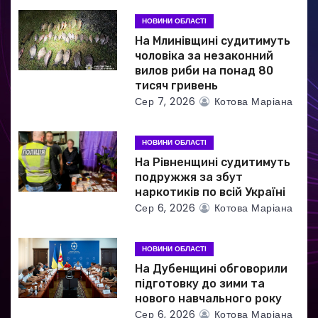
п
НОВИНИ ОБЛАСТІ
и
На Млинівщині судитимуть
чоловіка за незаконний
с
вилов риби на понад 80
тисяч гривень
і
Сер 7, 2026
Котова Маріана
в
НОВИНИ ОБЛАСТІ
На Рівненщині судитимуть
подружжя за збут
наркотиків по всій Україні
Сер 6, 2026
Котова Маріана
НОВИНИ ОБЛАСТІ
На Дубенщині обговорили
підготовку до зими та
нового навчального року
Сер 6, 2026
Котова Маріана