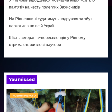
У Рівному відбудеться мовчазна акція «Світло
пам’яті» на честь полеглих Захисників
На Рівненщині судитимуть подружжя за збут
наркотиків по всій Україні
Шість ветеранів-переселенців у Рівному
отримають житлові ваучери
You missed
НОВИНИ РІВНОГО