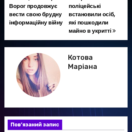
Ворог продовжує
поліцейські
а
вести свою брудну
встановили осіб,
інформаційну війну
які пошкодили
в
майно в укритті
і
г
Котова
а
Маріана
ц
і
я
з
а
Пов’язаний запис