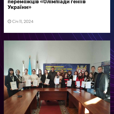
переможців «Олімпіади геніїв
України»
Січ 11, 2024