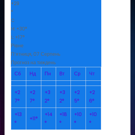
+
29
°
C
H:
+
30°
L:
+
17°
Рівне
П’ятниця, 07 Серпень
Прогноз на тиждень
Сб
Нд
Пн
Вт
Ср
Чт
+
2
+
2
+
3
+
3
+
2
+
2
7°
7°
2°
2°
5°
6°
+
13
+
14
+
18
+
10
+
10
+
11°
°
°
°
°
°