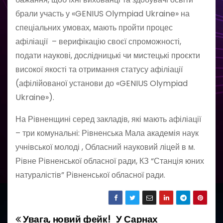
брали участь у «GENIUS Olympiad Ukraine» на
спеціальних умовах, мають пройти процес
афіліації – верифікацію своєї спроможності,
подати наукові, дослідницькі чи мистецькі проєкти
високої якості та отримання статусу афіліації
(афілійованої установи до «GENIUS Olympiad
Ukraine»).
На Рівненщині серед закладів, які мають афіліації
– три комунальні: Рівненська Мала академія наук
учнівської молоді , Обласний науковий ліцей в м.
Рівне Рівненської обласної ради, КЗ “Станція юних
натуралістів” Рівненської обласної ради.
Увага, новий фейк!
У Сарнах
Н