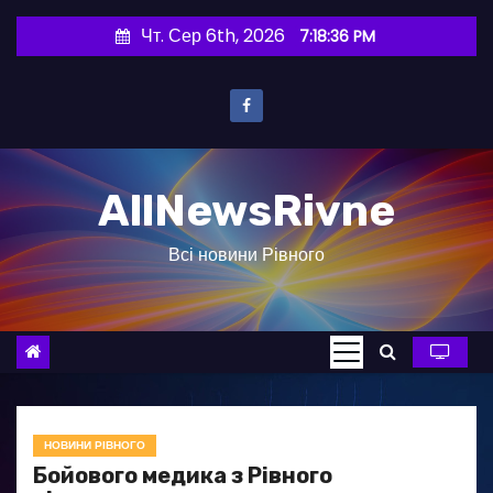
П
Чт. Сер 6th, 2026
7:18:37 PM
е
р
е
й
т
AllNewsRivne
и
д
Всі новини Рівного
о
в
м
і
с
т
у
НОВИНИ РІВНОГО
Бойового медика з Рівного