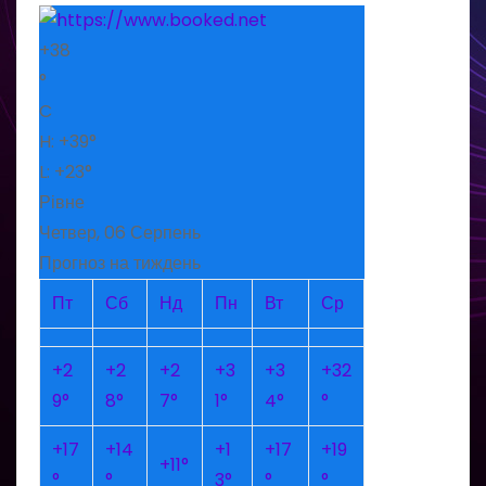
+
38
°
C
H:
+
39°
L:
+
23°
Рівне
Четвер, 06 Серпень
Прогноз на тиждень
Пт
Сб
Нд
Пн
Вт
Ср
+
2
+
2
+
2
+
3
+
3
+
32
9°
8°
7°
1°
4°
°
+
17
+
14
+
1
+
17
+
19
+
11°
°
°
3°
°
°