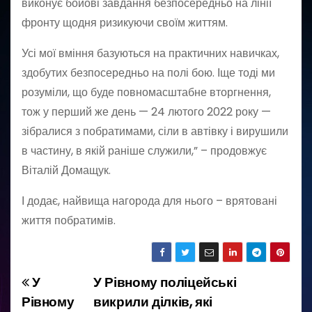
виконує бойові завдання безпосередньо на лінії
фронту щодня ризикуючи своїм життям.
Усі мої вміння базуються на практичних навичках,
здобутих безпосередньо на полі бою. Іще тоді ми
розуміли, що буде повномасштабне вторгнення,
тож у перший же день — 24 лютого 2022 року —
зібралися з побратимами, сіли в автівку і вирушили
в частину, в якій раніше служили,” – продовжує
Віталій Домащук.
І додає, найвища нагорода для нього – врятовані
життя побратимів.
У
У Рівному поліцейські
Н
Рівному
викрили ділків, які