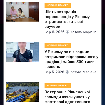
и
НОВИНИ РІВНОГО
Шість ветеранів-
с
переселенців у Рівному
отримають житлові
і
ваучери
Сер 6, 2026
Котова Маріана
в
НОВИНИ РІВНОГО
У Рівному за пів години
затримали підозрюваного у
крадіжці майже 300 тисяч
гривень
Сер 5, 2026
Котова Маріана
НОВИНИ РІВНОГО
Ветерани з Рівненської
громади взяли участь у
фестивалі адаптивного