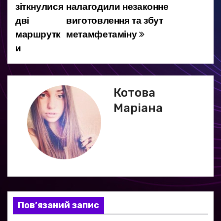
а
зіткнулися
налагодили незаконне
дві
виготовлення та збут
в
маршрутк
метамфетаміну
і
и
г
а
Котова
ц
Маріана
і
я
з
а
Пов’язаний запис
п