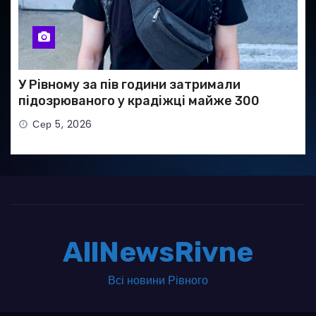
У Рівному за пів години затримали
підозрюваного у крадіжці майже 300
тисяч гривень
Сер 5, 2026
AllNewsRivne
Всі новини Рівного