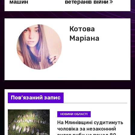
машин
ветеранів війни
в
і
г
Котова
Маріана
а
ц
і
я
з
Пов’язаний запис
а
НОВИНИ ОБЛАСТІ
п
На Млинівщині судитимуть
и
чоловіка за незаконний