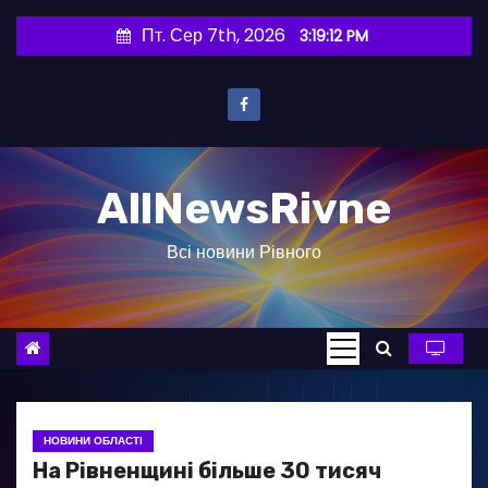
П
Пт. Сер 7th, 2026
3:19:13 PM
е
р
е
й
т
AllNewsRivne
и
д
Всі новини Рівного
о
в
м
і
с
т
у
НОВИНИ ОБЛАСТІ
На Рівненщині більше 30 тисяч