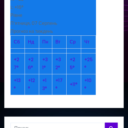
L:
+
16°
Рівне
П’ятниця, 07 Серпень
Прогноз на тиждень
Сб
Нд
Пн
Вт
Ср
Чт
+
2
+
2
+
3
+
3
+
2
+
25
7°
6°
1°
2°
5°
°
+
13
+
12
+
1
+
17
+
10
+
11°
°
°
3°
°
°