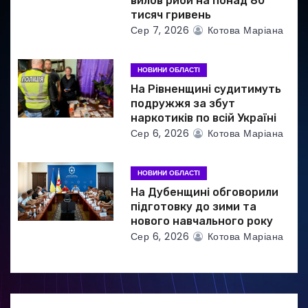
вилов риби на понад 80
с
тисяч гривень
Сер 7, 2026
Котова Маріана
і
в
НОВИНИ ОБЛАСТІ
На Рівненщині судитимуть
подружжя за збут
наркотиків по всій Україні
Сер 6, 2026
Котова Маріана
НОВИНИ ОБЛАСТІ
На Дубенщині обговорили
підготовку до зими та
нового навчального року
Сер 6, 2026
Котова Маріана