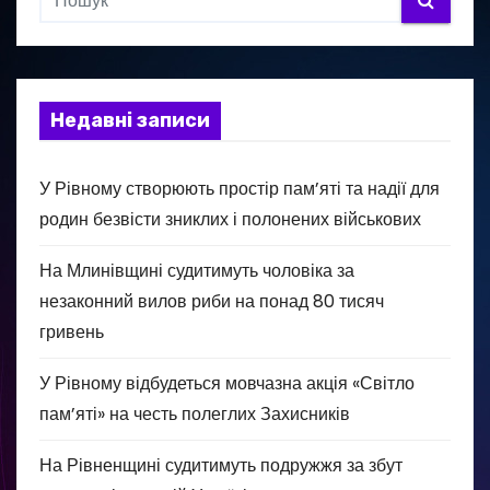
Недавні записи
У Рівному створюють простір пам’яті та надії для
родин безвісти зниклих і полонених військових
На Млинівщині судитимуть чоловіка за
незаконний вилов риби на понад 80 тисяч
гривень
У Рівному відбудеться мовчазна акція «Світло
пам’яті» на честь полеглих Захисників
На Рівненщині судитимуть подружжя за збут