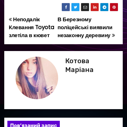
Неподалік
В Березному
Н
Клевання Toyota
поліцейські виявили
а
злетіла в кювет
незаконну деревину
в
і
Котова
г
Маріана
а
ц
і
я
Пов’язаний запис