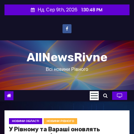
П
Нд. Сер 9th, 2026
1:30:49 PM
е
р
е
й
т
AllNewsRivne
и
д
Всі новини Рівного
о
в
м
і
с
т
у
НОВИНИ ОБЛАСТІ
НОВИНИ РІВНОГО
У Рівному та Вараші оновлять