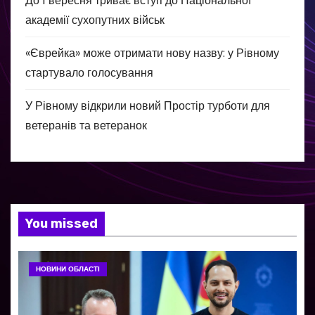
До 1 вересня триває вступ до Національної
академії сухопутних військ
«Єврейка» може отримати нову назву: у Рівному
стартувало голосування
У Рівному відкрили новий Простір турботи для
ветеранів та ветеранок
You missed
НОВИНИ ОБЛАСТІ