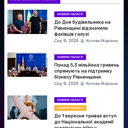
з
а
НОВИНИ ОБЛАСТІ
До Дня будівельника на
п
Рівненщині відзначили
фахівців галузі
и
Сер 9, 2026
Котова Маріана
с
НОВИНИ ОБЛАСТІ
і
Понад 5,3 мільйона гривень
в
спрямують на підтримку
бізнесу Рівненщини
Сер 9, 2026
Котова Маріана
НОВИНИ ОБЛАСТІ
НОВИНИ РІВНОГО
До 1 вересня триває вступ
до Національної академії
сухопутних військ