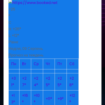
+
25
°
C
H:
+
26°
L:
+
12°
Рівне
Неділя, 09 Серпень
Прогноз на тиждень
Пн
Вт
Ср
Чт
Пт
Сб
+
3
+
2
+
2
+
2
+
2
+
2
1°
7°
4°
5°
5°
8°
+
1
+
16
+
10
+
12
+
11°
+
9°
3°
°
°
°