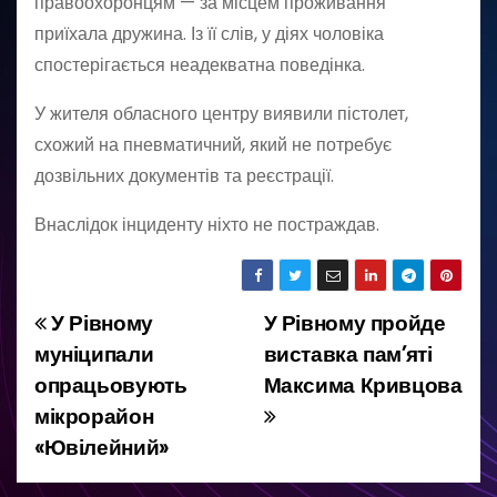
правоохоронцям — за місцем проживання
приїхала дружина. Із її слів, у діях чоловіка
спостерігається неадекватна поведінка.
У жителя обласного центру виявили пістолет,
схожий на пневматичний, який не потребує
дозвільних документів та реєстрації.
Внаслідок інциденту ніхто не постраждав.
У Рівному
У Рівному пройде
Н
муніципали
виставка пам’яті
а
опрацьовують
Максима Кривцова
мікрорайон
в
«Ювілейний»
і