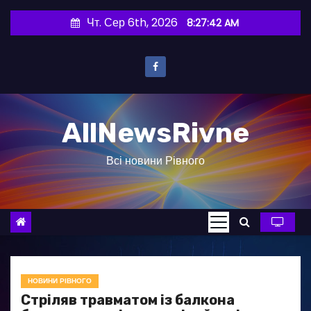
П
Чт. Сер 6th, 2026
8:27:43 AM
е
р
е
й
т
AllNewsRivne
и
д
Всі новини Рівного
о
в
м
і
с
т
у
НОВИНИ РІВНОГО
Стріляв травматом із балкона