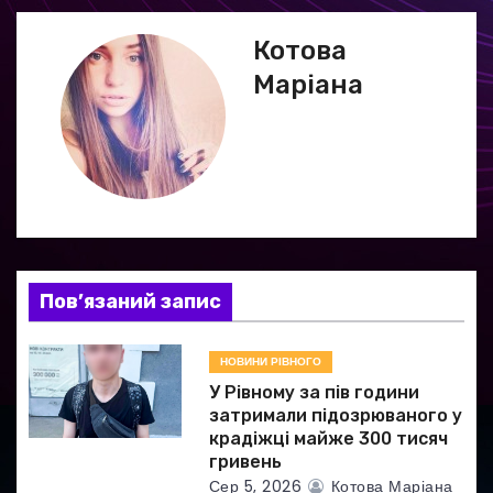
г
Котова
а
Маріана
ц
і
я
з
а
Пов’язаний запис
п
НОВИНИ РІВНОГО
и
У Рівному за пів години
затримали підозрюваного у
с
крадіжці майже 300 тисяч
гривень
і
Сер 5, 2026
Котова Маріана