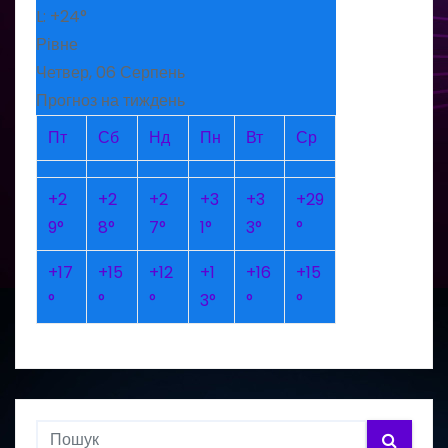
L:
+
24°
Рівне
Четвер, 06 Серпень
Прогноз на тиждень
Пт
Сб
Нд
Пн
Вт
Ср
+
2
+
2
+
2
+
3
+
3
+
29
9°
8°
7°
1°
3°
°
+
17
+
15
+
12
+
1
+
16
+
15
°
°
°
3°
°
°