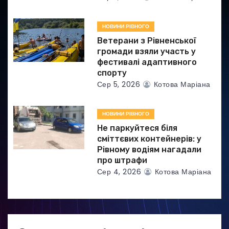
в
НОВИНИ РІВНОГО
Ветерани з Рівненської
громади взяли участь у
фестивалі адаптивного
спорту
Сер 5, 2026
Котова Маріана
НОВИНИ РІВНОГО
Не паркуйтеся біля
сміттєвих контейнерів: у
Рівному водіям нагадали
про штрафи
Сер 4, 2026
Котова Маріана