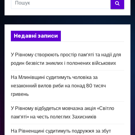
Недавні записи
У Рівному створюють простір пам’яті та надії для
родин безвісти зниклих і полонених військових
На Млинівщині судитимуть чоловіка за
незаконний вилов риби на понад 80 тисяч
гривень
У Рівному відбудеться мовчазна акція «Світло
пам’яті» на честь полеглих Захисників
На Рівненщині судитимуть подружжя за збут