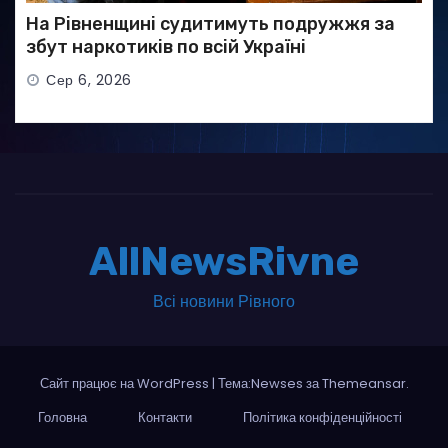
На Рівненщині судитимуть подружжя за
збут наркотиків по всій Україні
Сер 6, 2026
AllNewsRivne
Всі новини Рівного
Сайт працює на WordPress
|
Тема:Newses за
Themeansar
.
Головна
Контакти
Політика конфіденційності