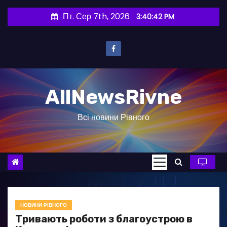
П
Пт. Сер 7th, 2026
3:40:43 PM
е
р
е
й
т
AllNewsRivne
и
д
Всі новини Рівного
о
в
м
і
с
т
у
НОВИНИ РІВНОГО
Тривають роботи з благоустрою в