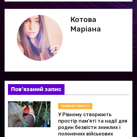
а
ц
Котова
Маріана
і
я
з
а
п
Пов’язаний запис
и
НОВИНИ РІВНОГО
с
У Рівному створюють
і
простір пам’яті та надії для
родин безвісти зниклих і
в
полонених військових