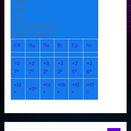
H:
+
30°
L:
+
17°
Рівне
П’ятниця, 07 Серпень
Прогноз на тиждень
Сб
Нд
Пн
Вт
Ср
Чт
+
2
+
2
+
3
+
3
+
2
+
2
7°
7°
2°
2°
5°
6°
+
13
+
14
+
18
+
10
+
10
+
11°
°
°
°
°
°