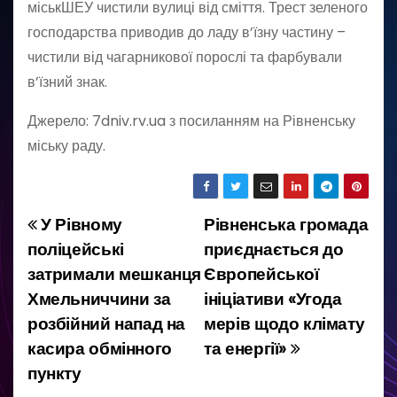
міськШЕУ чистили вулиці від сміття. Трест зеленого
господарства приводив до ладу в’їзну частину –
чистили від чагарникової порослі та фарбували
в’їзний знак.
Джерело: 7dniv.rv.ua з посиланням на Рівненську
міську раду.
У Рівному
Рівненська громада
Н
поліцейські
приєднається до
а
затримали мешканця
Європейської
Хмельниччини за
ініціативи «Угода
в
розбійний напад на
мерів щодо клімату
і
касира обмінного
та енергії»
пункту
г