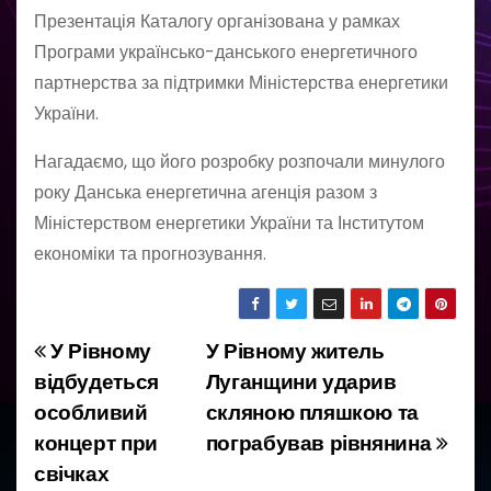
Презентація Каталогу організована у рамках
Програми українсько-данського енергетичного
партнерства за підтримки Міністерства енергетики
України.
Нагадаємо, що його розробку розпочали минулого
року Данська енергетична агенція разом з
Міністерством енергетики України та Інститутом
економіки та прогнозування.
У Рівному
У Рівному житель
Н
відбудеться
Луганщини ударив
а
особливий
скляною пляшкою та
концерт при
пограбував рівнянина
в
свічках