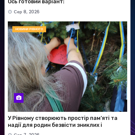
Ось готовий варіант:
Сер 8, 2026
НОВИНИ РІВНОГО
У Рівному створюють простір пам’яті та
надії для родин безвісти зниклих і
полонених військових
Сер 7, 2026