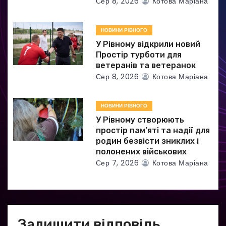
Сер 8, 2026
Котова Маріана
і
в
НОВИНИ РІВНОГО
У Рівному відкрили новий
Простір турботи для
ветеранів та ветеранок
Сер 8, 2026
Котова Маріана
НОВИНИ РІВНОГО
У Рівному створюють
простір пам’яті та надії для
родин безвісти зниклих і
полонених військових
Сер 7, 2026
Котова Маріана
Залишити відповідь