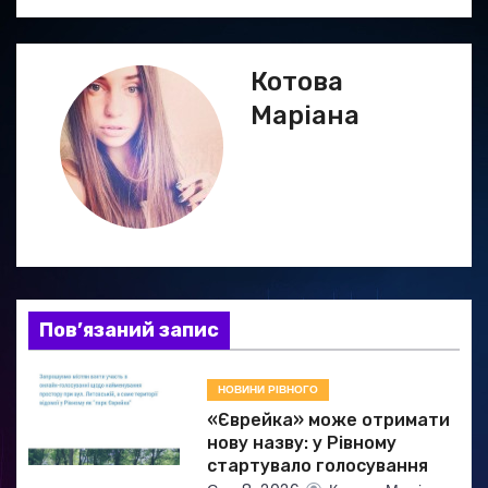
і
г
Котова
а
Маріана
ц
і
я
з
а
Пов’язаний запис
п
НОВИНИ РІВНОГО
и
«Єврейка» може отримати
нову назву: у Рівному
с
стартувало голосування