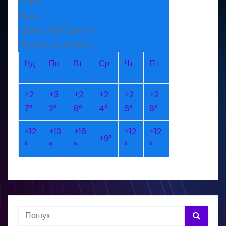
L:
+
15°
Рівне
Субота, 08 Серпень
Прогноз на тиждень
Нд
Пн
Вт
Ср
Чт
Пт
+
2
+
3
+
2
+
2
+
2
+
2
7°
2°
8°
4°
6°
8°
+
12
+
13
+
16
+
12
+
12
+
9°
°
°
°
°
°