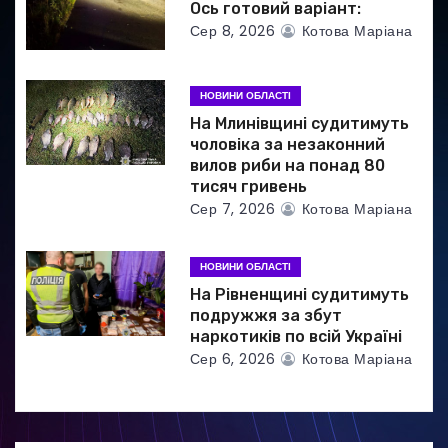
Ось готовий варіант:
и
Сер 8, 2026
Котова Маріана
с
НОВИНИ ОБЛАСТІ
і
На Млинівщині судитимуть
чоловіка за незаконний
в
вилов риби на понад 80
тисяч гривень
Сер 7, 2026
Котова Маріана
НОВИНИ ОБЛАСТІ
На Рівненщині судитимуть
подружжя за збут
наркотиків по всій Україні
Сер 6, 2026
Котова Маріана