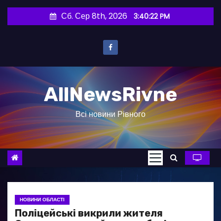
П
Сб. Сер 8th, 2026
3:40:23 PM
е
р
е
й
т
AllNewsRivne
и
д
Всі новини Рівного
о
в
м
і
с
т
у
НОВИНИ ОБЛАСТІ
Поліцейські викрили жителя