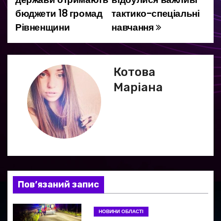
а
бюджети 18 громад
тактико-спеціальні
Рівненщини
навчання
в
і
г
Котова
Маріана
а
ц
і
я
з
Пов’язаний запис
а
НОВИНИ ОБЛАСТІ
п