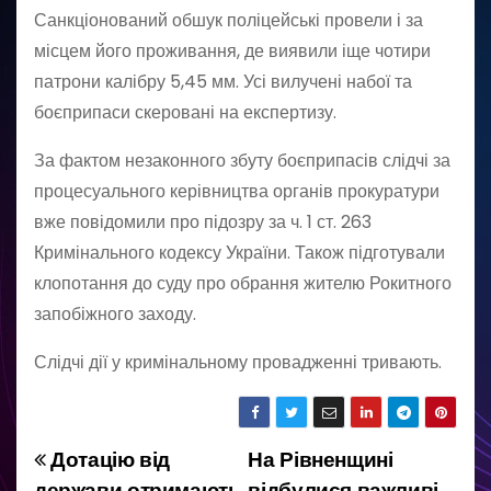
Санкціонований обшук поліцейські провели і за
місцем його проживання, де виявили іще чотири
патрони калібру 5,45 мм. Усі вилучені набої та
боєприпаси скеровані на експертизу.
За фактом незаконного збуту боєприпасів слідчі за
процесуального керівництва органів прокуратури
вже повідомили про підозру за ч. 1 ст. 263
Кримінального кодексу України. Також підготували
клопотання до суду про обрання жителю Рокитного
запобіжного заходу.
Слідчі дії у кримінальному провадженні тривають.
Дотацію від
На Рівненщині
Н
держави отримають
відбулися важливі