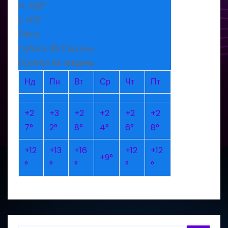
H:
+
26°
L:
+
15°
Рівне
Субота, 08 Серпень
Прогноз на тиждень
Нд
Пн
Вт
Ср
Чт
Пт
+
2
+
3
+
2
+
2
+
2
+
2
7°
2°
8°
4°
6°
8°
+
12
+
13
+
16
+
12
+
12
+
9°
°
°
°
°
°