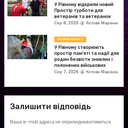
У Рівному відкрили новий
і
Простір турботи для
ветеранів та ветеранок
в
Сер 8, 2026
Котова Маріана
НОВИНИ РІВНОГО
У Рівному створюють
простір пам’яті та надії для
родин безвісти зниклих і
полонених військових
Сер 7, 2026
Котова Маріана
Залишити відповідь
Ваша e-mail адреса не оприлюднюватиметься.