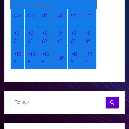
Прогноз на тиждень
Сб
Пн
Вт
Ср
Чт
Пт
+
2
+
3
+
2
+
2
+
2
+
2
6°
2°
8°
4°
6°
8°
+
15
+
13
+
16
+
12
+
12
+
9°
°
°
°
°
°