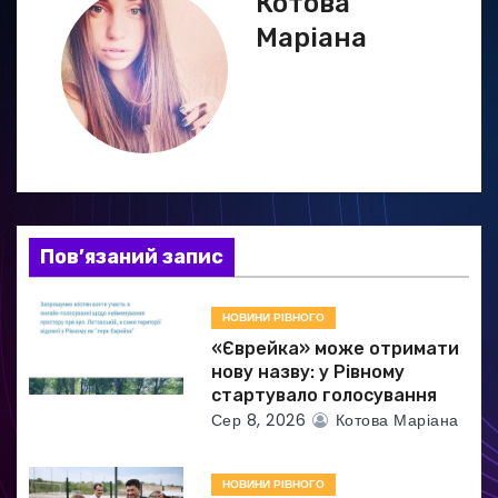
Котова
і
Маріана
г
а
ц
і
я
Пов’язаний запис
з
НОВИНИ РІВНОГО
а
«Єврейка» може отримати
нову назву: у Рівному
п
стартувало голосування
Сер 8, 2026
Котова Маріана
и
с
НОВИНИ РІВНОГО