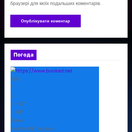
браузері для моїх подальших коментарів.
Погода
+
25
°
C
H:
+
27°
L:
+
12°
Рівне
Неділя, 09 Серпень