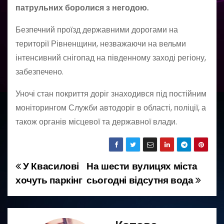
патрульних боролися з негодою.
Безпечний проїзд державними дорогами на
території Рівненщини, незважаючи на вельми
інтенсивний снігопад на південному заході регіону,
забезпечено.
Уночі стан покриття доріг знаходився під постійним
моніторингом Служби автодоріг в області, поліції, а
також органів місцевої та державної влади.
У Квасилові
На шести вулицях міста
Н
хочуть паркінг
сьогодні відсутня вода
а
в