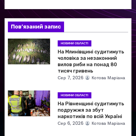
я
з
а
Пов’язаний запис
п
НОВИНИ ОБЛАСТІ
и
На Млинівщині судитимуть
чоловіка за незаконний
с
вилов риби на понад 80
тисяч гривень
і
Сер 7, 2026
Котова Маріана
в
НОВИНИ ОБЛАСТІ
На Рівненщині судитимуть
подружжя за збут
наркотиків по всій Україні
Сер 6, 2026
Котова Маріана