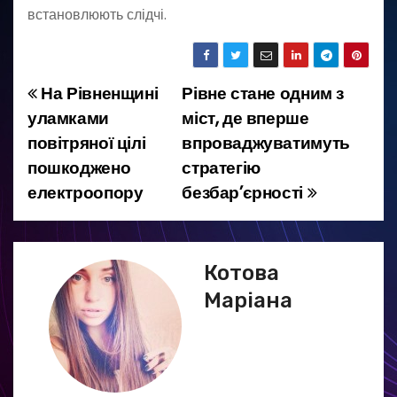
встановлюють слідчі.
На Рівненщині
Рівне стане одним з
Н
уламками
міст, де вперше
а
повітряної цілі
впроваджуватимуть
пошкоджено
стратегію
в
електроопору
безбар’єрності
і
г
Котова
а
Маріана
ц
і