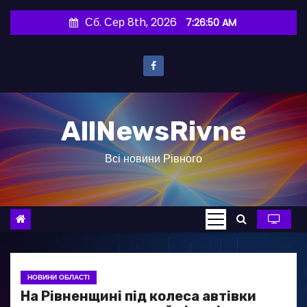
П
Сб. Сер 8th, 2026
7:26:51 AM
е
р
е
й
т
AllNewsRivne
и
д
Всі новини Рівного
о
в
м
і
с
т
у
НОВИНИ ОБЛАСТІ
На Рівненщині під колеса автівки