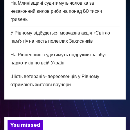
На Млинівщині судитимуть чоловіка за
незаконний вилов риби на понад 80 тисяч
гривень
У Рівному відбудеться мовчазна акція «Світло
пам’яті» на честь полеглих Захисників
На Рівненщині судитимуть подружжя за збут
наркотиків по всій Україні
Шість ветеранів-переселенців у Рівному
отримають житлові ваучери
You missed