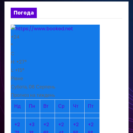
Погода
+
24
°
C
H:
+
27°
L:
+
15°
Рівне
Субота, 08 Серпень
Прогноз на тиждень
Нд
Пн
Вт
Ср
Чт
Пт
+
2
+
3
+
2
+
2
+
2
+
2
7°
3°
6°
4°
5°
8°