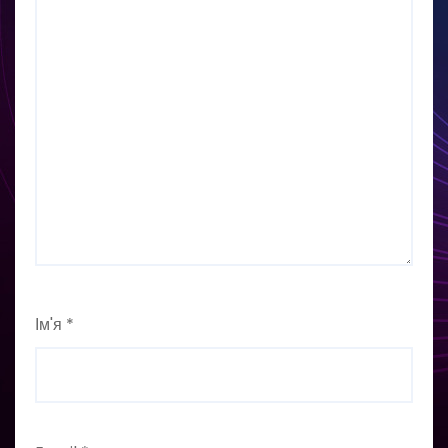
Ім'я
*