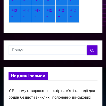
+
12
+
14
+
17
+
10
+
10
+
12
°
°
°
°
°
°
Недавні записи
У Рівному створюють простір пам’яті та надії для
родин безвісти зниклих і полонених військових