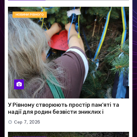
НОВИНИ РІВНОГО
У Рівному створюють простір пам’яті та
надії для родин безвісти зниклих і
полонених військових
Сер 7, 2026