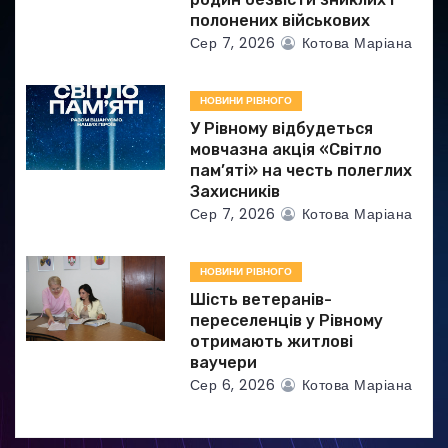
с
полонених військових
Сер 7, 2026
Котова Маріана
і
в
НОВИНИ РІВНОГО
У Рівному відбудеться
мовчазна акція «Світло
пам’яті» на честь полеглих
Захисників
Сер 7, 2026
Котова Маріана
НОВИНИ РІВНОГО
Шість ветеранів-
переселенців у Рівному
отримають житлові
ваучери
Сер 6, 2026
Котова Маріана