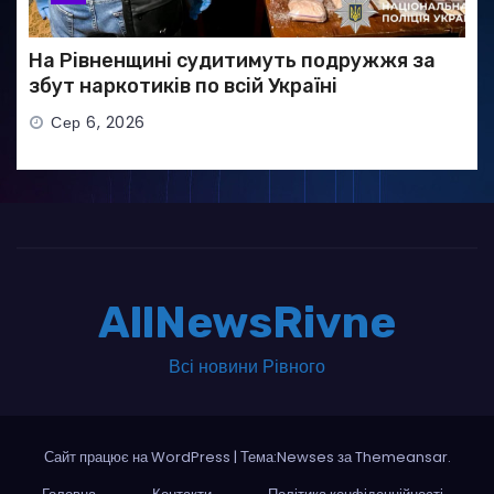
На Рівненщині судитимуть подружжя за
збут наркотиків по всій Україні
Сер 6, 2026
AllNewsRivne
Всі новини Рівного
Сайт працює на WordPress
|
Тема:Newses за
Themeansar
.