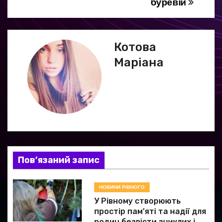
буревій
в
і
г
Котова
Маріана
а
ц
і
я
з
Пов’язаний запис
а
НОВИНИ РІВНОГО
п
У Рівному створюють
и
простір пам’яті та надії для
родин безвісти зниклих і