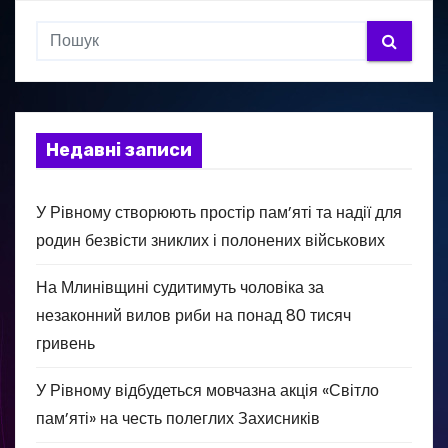
Недавні записи
У Рівному створюють простір пам’яті та надії для
родин безвісти зниклих і полонених військових
На Млинівщині судитимуть чоловіка за
незаконний вилов риби на понад 80 тисяч
гривень
У Рівному відбудеться мовчазна акція «Світло
пам’яті» на честь полеглих Захисників