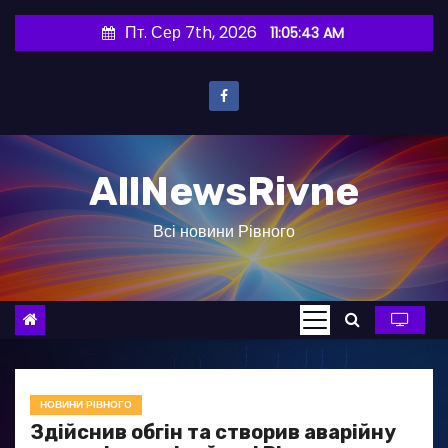
П
Пт. Сер 7th, 2026
11:05:44 AM
е
р
е
й
т
AllNewsRivne
и
д
Всі новини Рівного
о
в
м
і
с
т
у
НОВИНИ РІВНОГО
Здійснив обгін та створив аварійну