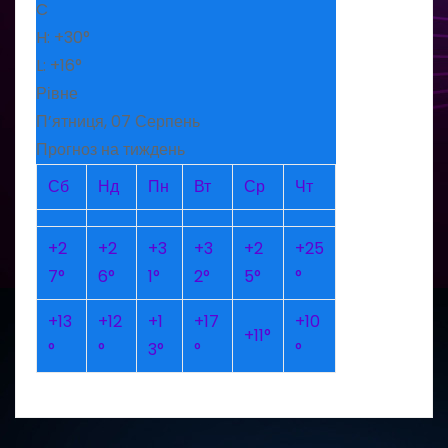
C
H:
+
30°
L:
+
16°
Рівне
П’ятниця, 07 Серпень
Прогноз на тиждень
Сб
Нд
Пн
Вт
Ср
Чт
+
2
+
2
+
3
+
3
+
2
+
25
7°
6°
1°
2°
5°
°
+
13
+
12
+
1
+
17
+
10
+
11°
°
°
3°
°
°