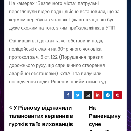
На камерах “Безпечного міста” патрульні
переглянули відео події і дійсно встановили, що за
кермом перебував чоловік. Цікаво те, що він був
дуже схожим на того, з ким приїхала жінка в УПП.
Оцінивши всі докази та усі обставини події,
поліцейські склали на 30-річного чоловіка
протокол за ч. 5 ст. 122 (Порушення правил
дорожнього руху, що спричинило створення
аварійної обстановки) КУпАП та вилучили
посвідчення водія. Рішення прийматиме суд.
У Рівному відзначили
На
Н
талановитих керівників
Рівненщину
а
гуртків та їх вихованців
суне