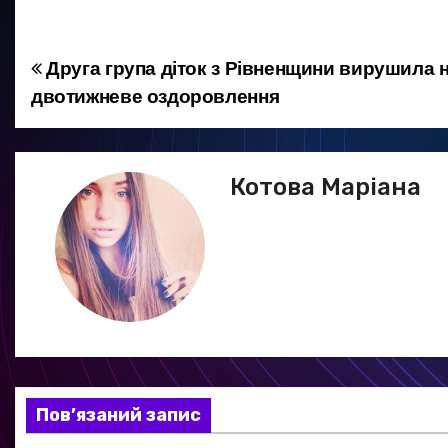
Друга група діток з Рівненщини вирушила 
Н
двотижневе оздоровлення
а
в
Котова Маріана
і
г
а
ц
і
я
Пов’язаний запис