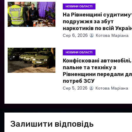
з
НОВИНИ ОБЛАСТІ
а
На Рівненщині судитиму
подружжя за збут
п
наркотиків по всій Україн
Сер 6, 2026
Котова Маріана
и
с
НОВИНИ ОБЛАСТІ
Конфісковані автомобілі,
і
пальне та техніку з
в
Рівненщини передали дл
потреб ЗСУ
Сер 5, 2026
Котова Маріана
Залишити відповідь