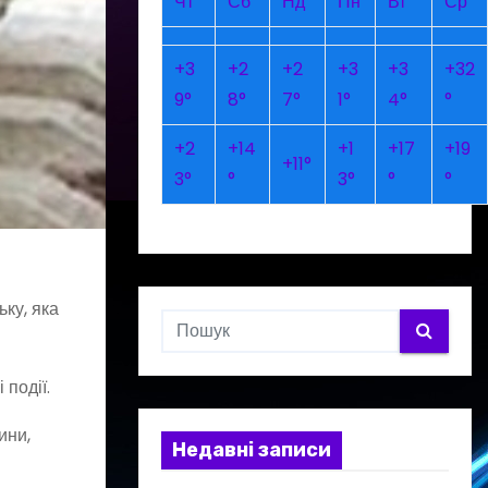
Чт
Сб
Нд
Пн
Вт
Ср
+
3
+
2
+
2
+
3
+
3
+
32
9°
8°
7°
1°
4°
°
+
2
+
14
+
1
+
17
+
19
+
11°
3°
°
3°
°
°
ку, яка
події.
ини,
Недавні записи