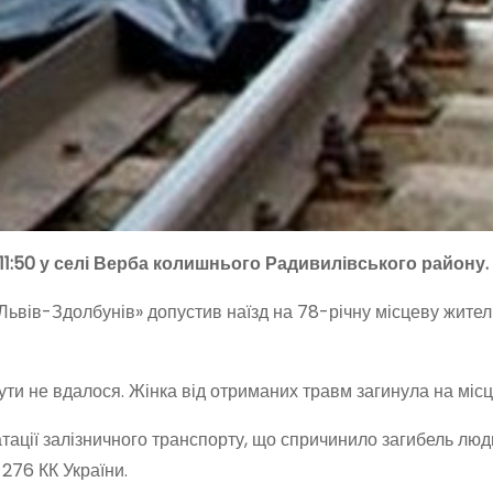
 11:50 у селі Верба колишнього Радивилівського району.
Львів-Здолбунів» допустив наїзд на 78-річну місцеву житель
и не вдалося. Жінка від отриманих травм загинула на місці 
ації залізничного транспорту, що спричинило загибель люд
 276 КК України.