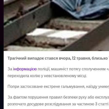
Трагічний випадок стався вчора, 12 травня, близько
За
інформацією
поліції, машиніст потягу сполученням «
переходила колію у невстановленому місці.
Попри застосоване екстрене гальмування, наїзду уникнут
За фактом порушення правил безпеки руху або експлуат
розпочато досудове розслідування за частиною 3 статті