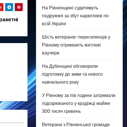
На Рівненщині судитимуть
подружжя за збут наркотиків по
ракетні
всій Україні
Шість ветеранів-переселенців у
Рівному отримають житлові
ваучери
На Дубенщині обговорили
підготовку до зими та нового
навчального року
У Рівному за пів години затримали
підозрюваного у крадіжці майже
300 тисяч гривень
Ветерани з Рівненської громади