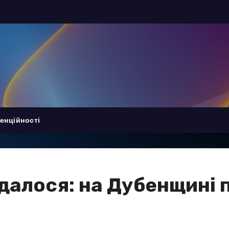
енційності
далося: на Дубенщині 