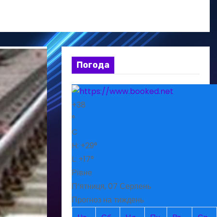
Погода
+
38
°
C
H:
+
29°
L:
+
17°
Рівне
П’ятниця, 07 Серпень
Прогноз на тиждень