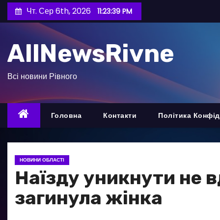
П
Чт. Сер 6th, 2026
11:23:41 PM
е
р
AllNewsRivne
е
й
т
Всі новини Рівного
и
д
о
Головна
Контакти
Політика Конфід
в
м
і
НОВИНИ ОБЛАСТІ
с
Наїзду уникнути не в
т
загинула жінка
у