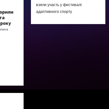
взяли участь у фестивалі
адаптивного спорту
ворили
та
 року
ріана