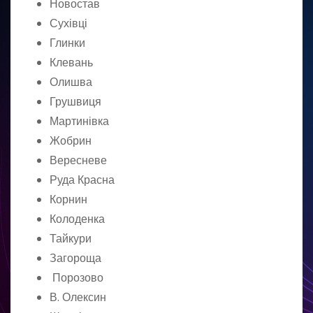
Новостав
Сухівці
Глинки
Клевань
Олишва
Грушвиця
Мартинівка
Жобрин
Вересневе
Руда Красна
Корнин
Колоденка
Тайкури
Загороща
Порозово
В. Олексин