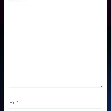
Ім'я
*