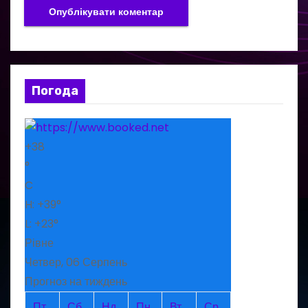
Погода
+
38
°
C
H:
+
39°
L:
+
23°
Рівне
Четвер, 06 Серпень
Прогноз на тиждень
Пт
Сб
Нд
Пн
Вт
Ср