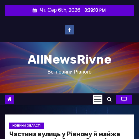
П
Чт. Сер 6th, 2026
3:39:11 PM
е
р
е
й
т
AllNewsRivne
и
д
Всі новини Рівного
о
в
м
і
с
т
у
НОВИНИ ОБЛАСТІ
Частина вулиць у Рівному й майже