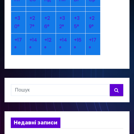
+
3
+
2
+
2
+
3
+
3
+
2
0°
7°
6°
2°
5°
9°
+
17
+
14
+
12
+
14
+
16
+
17
°
°
°
°
°
°
Недавні записи