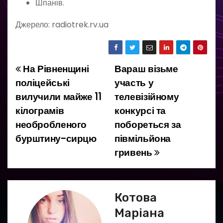
Шпанів.
Джерело: radiotrek.rv.ua
На Рівненщині
Вараш візьме
Н
поліцейські
участь у
а
вилучили майже 11
телевізійному
кілограмів
конкурсі та
в
необробленого
побореться за
і
бурштину-сирцю
півмільйона
гривень
г
а
ц
Котова
Маріана
і