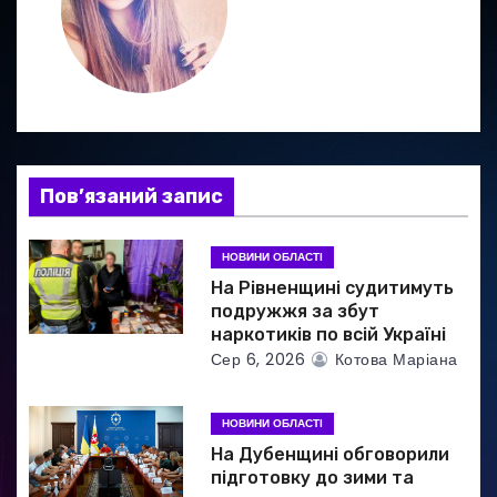
я
з
а
п
Пов’язаний запис
и
НОВИНИ ОБЛАСТІ
с
На Рівненщині судитимуть
і
подружжя за збут
наркотиків по всій Україні
в
Сер 6, 2026
Котова Маріана
НОВИНИ ОБЛАСТІ
На Дубенщині обговорили
підготовку до зими та