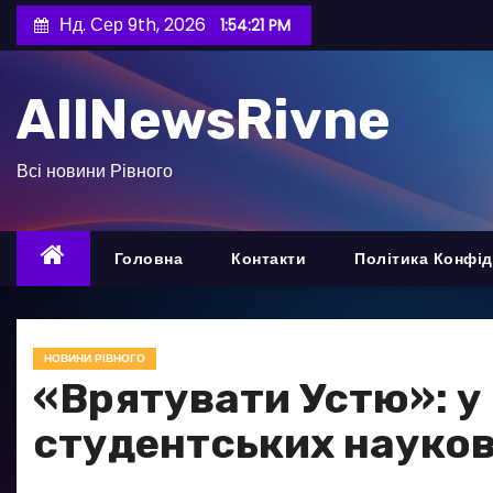
П
Нд. Сер 9th, 2026
1:54:23 PM
е
р
AllNewsRivne
е
й
т
Всі новини Рівного
и
д
о
Головна
Контакти
Політика Конфід
в
м
і
НОВИНИ РІВНОГО
с
«Врятувати Устю»: у
т
студентських наукови
у