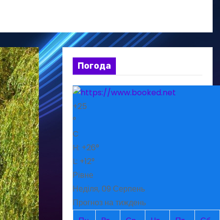
Погода
+
25
°
C
H:
+
26°
L:
+
12°
Рівне
Неділя, 09 Серпень
Прогноз на тиждень