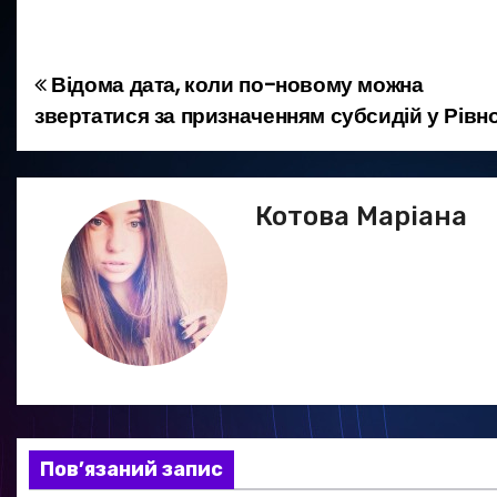
Відома дата, коли по-новому можна
Н
звертатися за призначенням субсидій у Рівн
а
в
Котова Маріана
і
г
а
ц
і
я
Пов’язаний запис