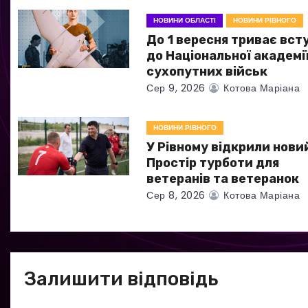
з
НОВИНИ ОБЛАСТІ
НОВИНИ РІВНОГО
а
До 1 вересня триває вст
до Національної академі
п
сухопутних військ
Сер 9, 2026
Котова Маріана
и
с
НОВИНИ РІВНОГО
У Рівному відкрили нови
і
Простір турботи для
в
ветеранів та ветеранок
Сер 8, 2026
Котова Маріана
Залишити відповідь