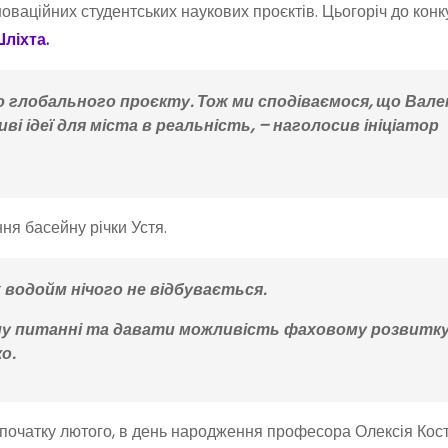
ваційних студентських наукових проєктів. Цьогоріч до конк
ліхта.
глобального проєкту. Тож ми сподіваємося, що Вал
 ідеї для міста в реальність, – наголосив ініціатор
я басейну річки Устя.
 водойм нічого не відбувається.
му питанні та давати можливість фаховому розвитк
о.
очатку лютого, в день народження професора Олексія Кості