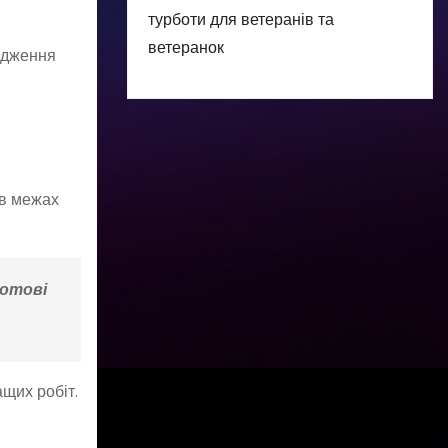
турботи для ветеранів та
ветеранок
родження
 в межах
готові
ащих робіт.