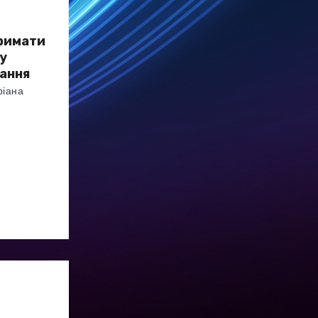
римати
му
ання
ріана