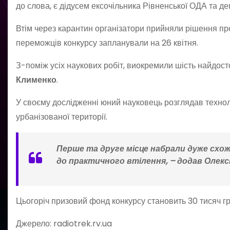
до слова, є дідусем ексочільника Рівненської ОДА та д
Втім через карантин організатори прийняли рішення про
переможців конкурсу запланували на 26 квітня.
З-поміж усіх наукових робіт, виокремили шість найдос
Клименко
.
У своєму дослідженні юний науковець розглядав техноло
урбанізованої території.
Перше та друге місце набрали дуже схожу
до практичного втілення, – додав Олекс
Цьогоріч призовий фонд конкурсу становить 30 тисяч гр
Джерело: radiotrek.rv.ua