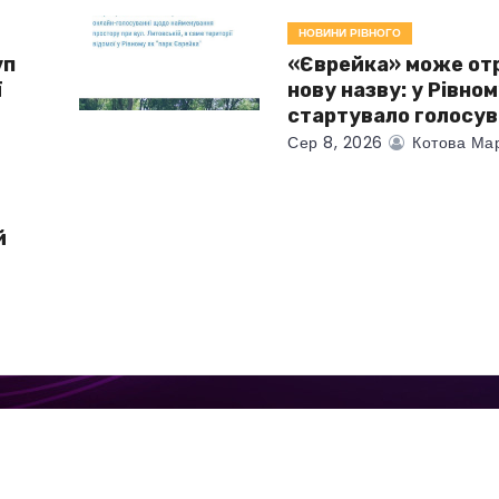
НОВИНИ РІВНОГО
уп
«Єврейка» може от
ї
нову назву: у Рівно
стартувало голосув
Сер 8, 2026
Котова Ма
й