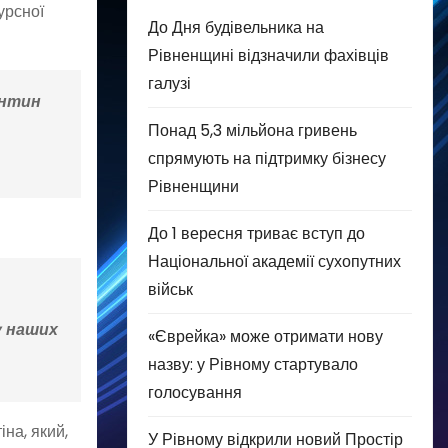
урсної
До Дня будівельника на
Рівненщині відзначили фахівців
галузі
ентин
Понад 5,3 мільйона гривень
спрямують на підтримку бізнесу
Рівненщини
До 1 вересня триває вступ до
Національної академії сухопутних
військ
у наших
«Єврейка» може отримати нову
назву: у Рівному стартувало
голосування
на, який,
У Рівному відкрили новий Простір