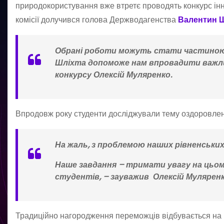
природокористування вже втретє проводять конкурс інно
комісії долучився голова Держводагенства
Валентин Ш
Обрані роботи можуть стати частиною 
Шліхта допоможе нам впровадити важливі
конкурсу Олексій Муляренко.
Впродовж року студенти досліджували тему оздоровленн
На жаль, з проблемою наших рівненських
Наше завдання – тримати увагу на цьо
студентів, – зауважив Олексій Муляренк
Традиційно нагородження переможців відбувається на п