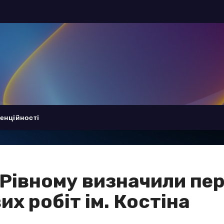
енційності
 Рівному визначили п
х робіт ім. Костіна