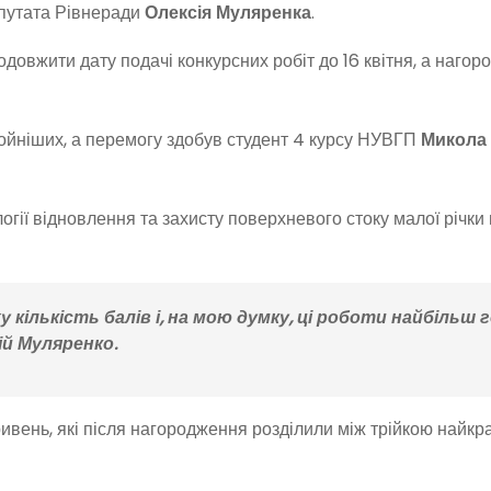
епутата Рівнеради
Олексія Муляренка
.
довжити дату подачі конкурсних робіт до 16 квітня, а наго
тойніших, а перемогу здобув студент 4 курсу НУВГП
Микола
гії відновлення та захисту поверхневого стоку малої річки
 кількість балів і, на мою думку, ці роботи найбільш 
ій Муляренко.
ивень, які після нагородження розділили між трійкою найкр