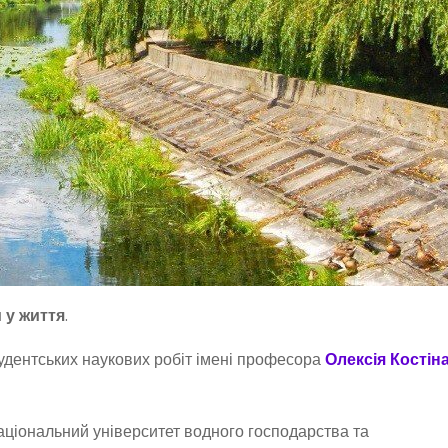
 у життя
.
удентських наукових робіт імені професора
Олексія Костін
аціональний університет водного господарства та