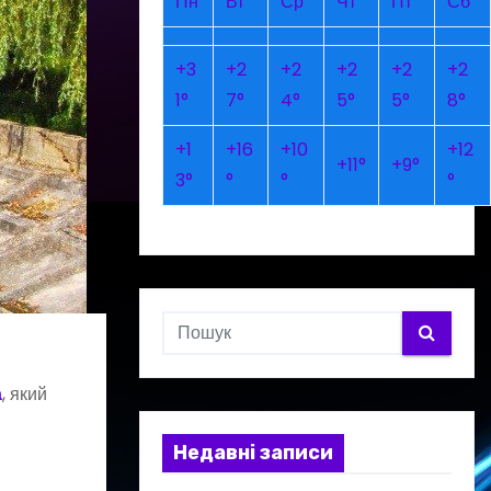
Пн
Вт
Ср
Чт
Пт
Сб
+
3
+
2
+
2
+
2
+
2
+
2
1°
7°
4°
5°
5°
8°
+
1
+
16
+
10
+
12
+
11°
+
9°
3°
°
°
°
а
, який
Недавні записи