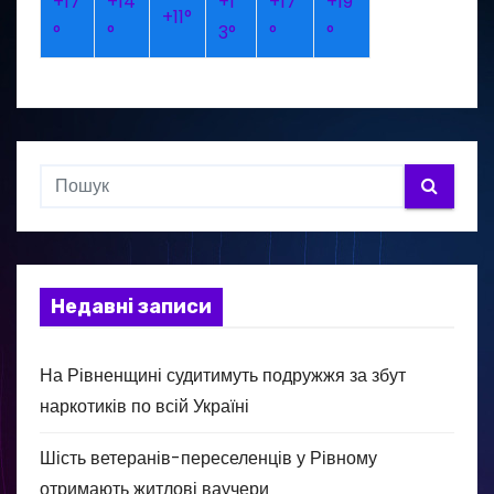
+
17
+
14
+
1
+
17
+
19
+
11°
°
°
3°
°
°
Недавні записи
На Рівненщині судитимуть подружжя за збут
наркотиків по всій Україні
Шість ветеранів-переселенців у Рівному
отримають житлові ваучери