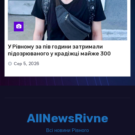
У Рівному за пів години затримали
підозрюваного у крадіжці майже 300
тисяч гривень
Сер 5, 2026
AllNewsRivne
Всі новини Рівного