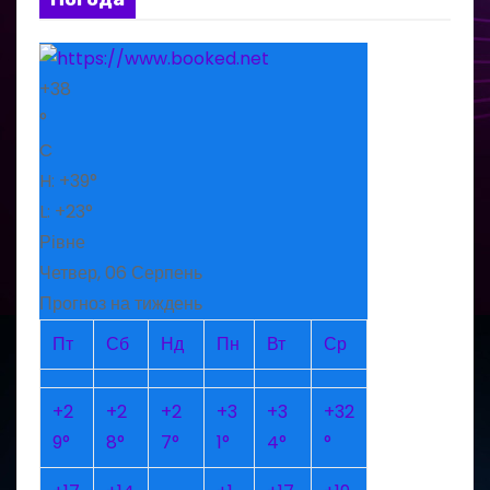
+
38
°
C
H:
+
39°
L:
+
23°
Рівне
Четвер, 06 Серпень
Прогноз на тиждень
Пт
Сб
Нд
Пн
Вт
Ср
+
2
+
2
+
2
+
3
+
3
+
32
9°
8°
7°
1°
4°
°