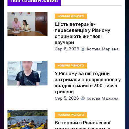
Пов’язаний запис
а
НОВИНИ РІВНОГО
п
Шість ветеранів-
и
переселенців у Рівному
отримають житлові
с
ваучери
Сер 6, 2026
Котова Маріана
і
в
НОВИНИ РІВНОГО
У Рівному за пів години
затримали підозрюваного у
крадіжці майже 300 тисяч
гривень
Сер 5, 2026
Котова Маріана
НОВИНИ РІВНОГО
Ветерани з Рівненської
громади взяли участь у