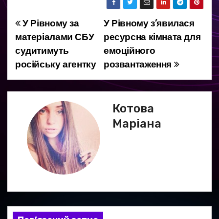
У Рівному за
У Рівному з’явилася
Н
матеріалами СБУ
ресурсна кімната для
а
судитимуть
емоційного
російську агентку
розвантаження
в
і
г
Котова
Маріана
а
ц
і
я
з