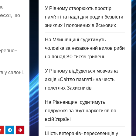
не
У Рівному створюють простір
veco», що
пам’яті та надії для родин безвісти
зниклих і полонених військових
На Млинівщині судитимуть
чоловіка за незаконний вилов риби
черепно-
на понад 80 тисяч гривень
.
У Рівному відбудеться мовчазна
в у салоні.
акція «Світло пам’яті» на честь
полеглих Захисників
На Рівненщині судитимуть
подружжя за збут наркотиків по
всій Україні
Шість ветеранів-переселенців у