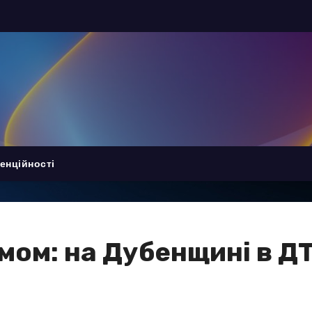
енційності
рмом: на Дубенщині в 