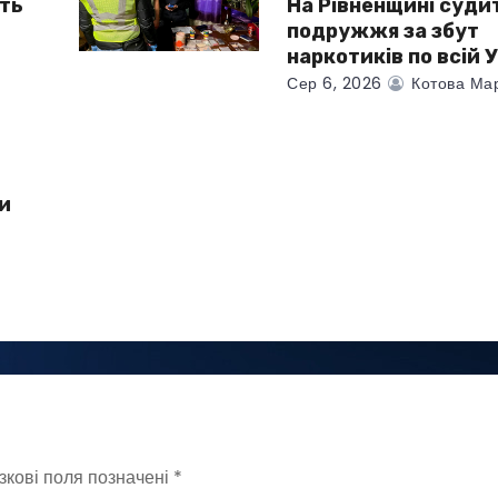
ть
На Рівненщині суди
подружжя за збут
наркотиків по всій У
Сер 6, 2026
Котова Ма
и
у
зкові поля позначені
*