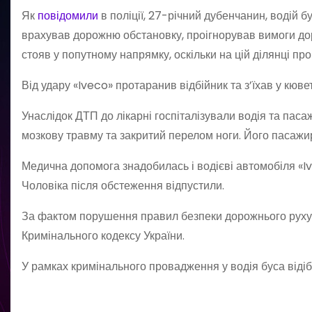
Як
повідомили
в поліції, 27-річний дубенчанин, водій
врахував дорожню обстановку, проігнорував вимоги дор
стояв у попутному напрямку, оскільки на цій ділянці пр
Від удару «Iveco» протаранив відбійник та з’їхав у кювет
Унаслідок ДТП до лікарні госпіталізували водія та пас
мозкову травму та закритий перелом ноги. Його пасажир
Медична допомога знадобилась і водієві автомобіля «Iv
Чоловіка після обстеження відпустили.
За фактом порушення правил безпеки дорожнього руху сл
Кримінального кодексу України.
У рамках кримінального провадження у водія буса відібр