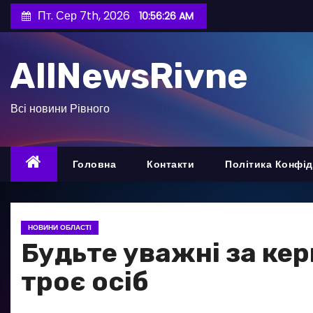
П
Пт. Сер 7th, 2026
10:56:27 AM
е
р
AllNewsRivne
е
й
т
Всі новини Рівного
и
д
о
Головна
Контакти
Політика Конфід
в
м
і
НОВИНИ ОБЛАСТІ
с
Будьте уважні за ке
т
троє осіб
у