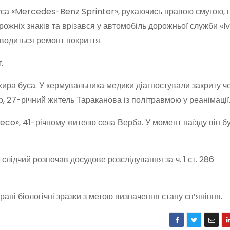
 буса «Mercedes-Benz Sprinter», рухаючись правою смугою, 
ожніх знаків та врізався у автомобіль дорожньої служби «I
оводиться ремонт покриття.
.
ажира буса. У кермувальника медики діагностували закриту 
, 27-річний житель Тараканова із політравмою у реанімації
eco», 41-річному жителю села Верба. У момент наїзду він бу
ідчий розпочав досудове розслідування за ч. 1 ст. 286
ані біологічні зразки з метою визначення стану сп’яніння.