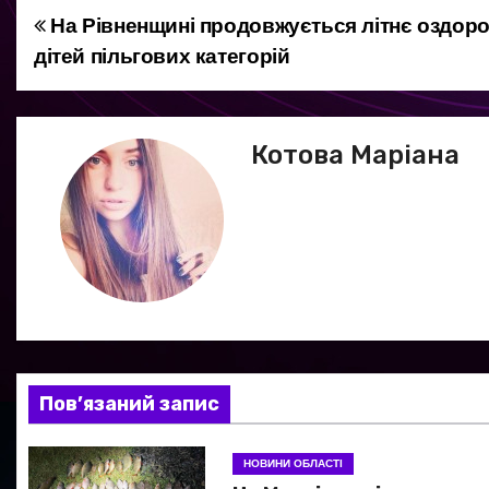
На Рівненщині продовжується літнє оздор
Н
дітей пільгових категорій
а
в
Котова Маріана
і
г
а
ц
і
я
Пов’язаний запис
з
НОВИНИ ОБЛАСТІ