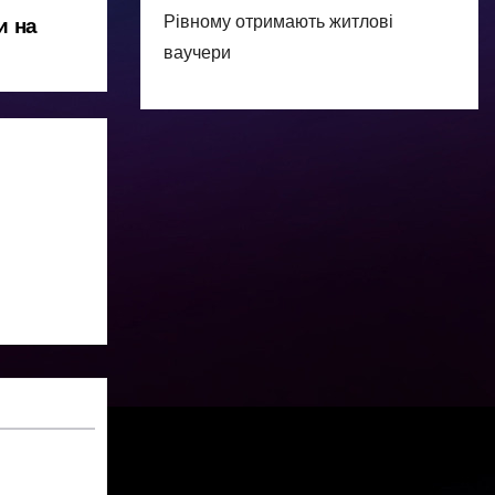
Рівному отримають житлові
и на
ваучери