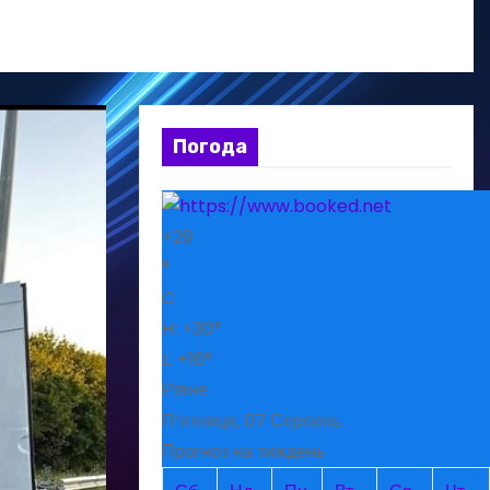
Погода
+
29
°
C
H:
+
30°
L:
+
16°
Рівне
П’ятниця, 07 Серпень
Прогноз на тиждень