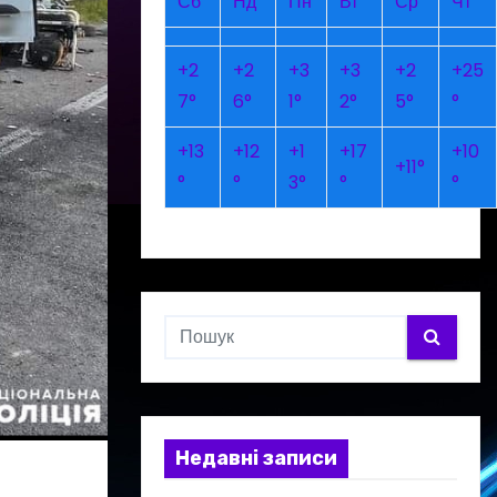
Сб
Нд
Пн
Вт
Ср
Чт
+
2
+
2
+
3
+
3
+
2
+
25
7°
6°
1°
2°
5°
°
+
13
+
12
+
1
+
17
+
10
+
11°
°
°
3°
°
°
Недавні записи