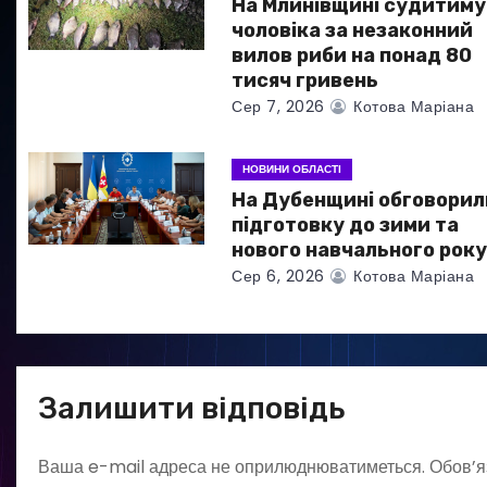
а
На Млинівщині судитиму
чоловіка за незаконний
п
вилов риби на понад 80
тисяч гривень
и
Сер 7, 2026
Котова Маріана
с
НОВИНИ ОБЛАСТІ
і
На Дубенщині обговорил
в
підготовку до зими та
нового навчального рок
Сер 6, 2026
Котова Маріана
Залишити відповідь
Ваша e-mail адреса не оприлюднюватиметься.
Обов’я