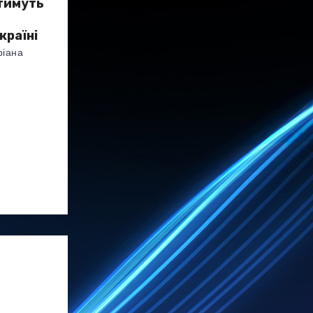
тимуть
країні
ріана