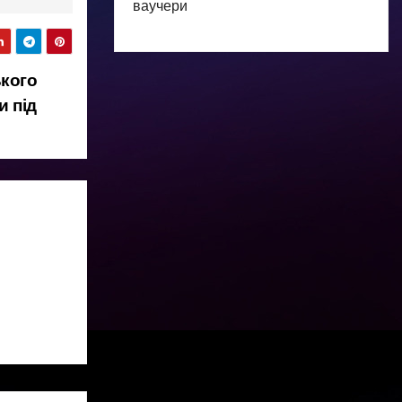
ваучери
ького
и під