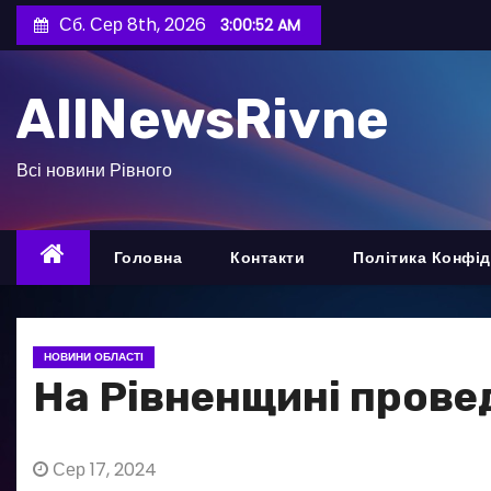
П
Сб. Сер 8th, 2026
3:00:53 AM
е
р
AllNewsRivne
е
й
т
Всі новини Рівного
и
д
о
Головна
Контакти
Політика Конфід
в
м
і
НОВИНИ ОБЛАСТІ
с
На Рівненщині прове
т
у
Сер 17, 2024