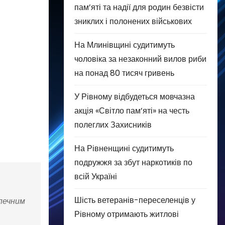
пам’яті та надії для родин безвісти
зниклих і полонених військових
На Млинівщині судитимуть
чоловіка за незаконний вилов риби
на понад 80 тисяч гривень
У Рівному відбудеться мовчазна
акція «Світло пам’яті» на честь
полеглих Захисників
На Рівненщині судитимуть
подружжя за збут наркотиків по
всій Україні
Шість ветеранів-переселенців у
зпечним
Рівному отримають житлові