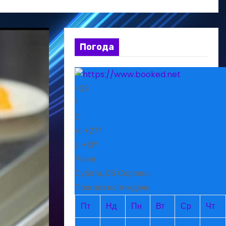
Погода
+
29
°
C
H:
+
27°
L:
+
13°
Рівне
Субота, 08 Серпень
Прогноз на тиждень
Пт
Нд
Пн
Вт
Ср
Чт