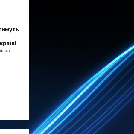
тимуть
країні
ріана