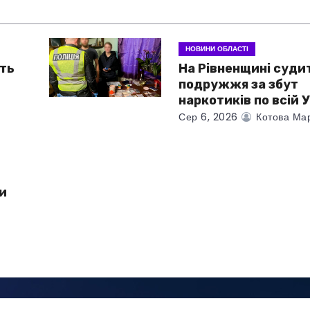
НОВИНИ ОБЛАСТІ
ть
На Рівненщині суди
подружжя за збут
наркотиків по всій У
Сер 6, 2026
Котова Ма
и
у