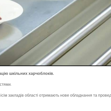
цію шкільних харчоблоків.
стями.
сім закладів області отримають нове обладнання та прове