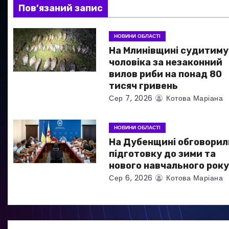
Пов’язаний запис
з
а
НОВИНИ ОБЛАСТІ
На Млинівщині судитиму
п
чоловіка за незаконний
и
вилов риби на понад 80
тисяч гривень
с
Сер 7, 2026
Котова Маріана
і
НОВИНИ ОБЛАСТІ
в
На Дубенщині обговорил
підготовку до зими та
нового навчального рок
Сер 6, 2026
Котова Маріана