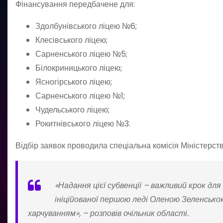
Фінансування передбачене для:
Здолбунівського ліцею №6;
Клесівського ліцею;
Сарненського ліцею №5;
Білокриницького ліцею;
Ясногірського ліцею;
Сарненського ліцею №1;
Чудельського ліцею;
Рокитнівського ліцею №3.
Відбір заявок проводила спеціальна комісія Міністерств
«Надання цієї субвенції – важливий крок для
ініційованої першою леді Оленою Зеленсько
харчуванням», – розповів очільник області.