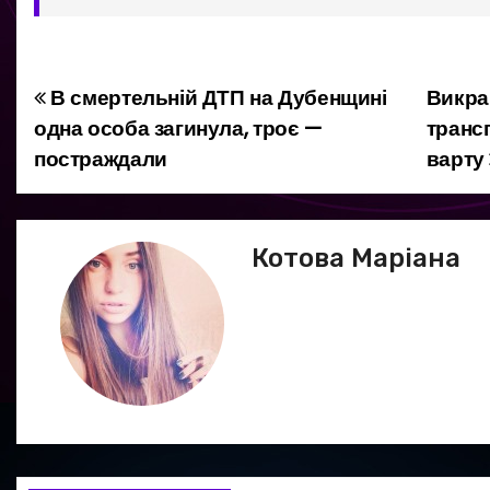
В смертельній ДТП на Дубенщині
Викра
Н
одна особа загинула, троє —
трансп
а
постраждали
варту
в
і
Котова Маріана
г
а
ц
і
я