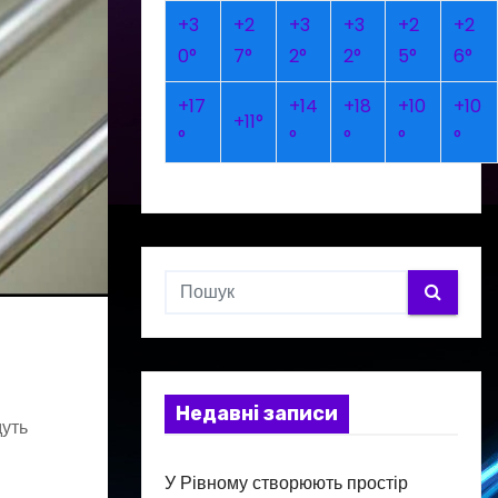
+
3
+
2
+
3
+
3
+
2
+
2
0°
7°
2°
2°
5°
6°
+
17
+
14
+
18
+
10
+
10
+
11°
°
°
°
°
°
Недавні записи
дуть
У Рівному створюють простір