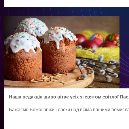
Наша редакція щиро вітає усіх зі святом світлої Пас
Бажаємо Божої опіки і ласки над всіма вашими помислам