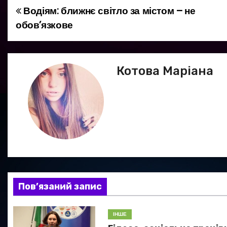
Водіям: ближнє світло за містом – не
Н
обов’язкове
а
в
Котова Маріана
і
г
а
ц
і
я
Пов’язаний запис
з
ІНШЕ