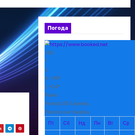
Погода
+
36
°
C
H:
+
39°
L:
+
24°
Рівне
Четвер, 06 Серпень
Прогноз на тиждень
Пт
Сб
Нд
Пн
Вт
Ср