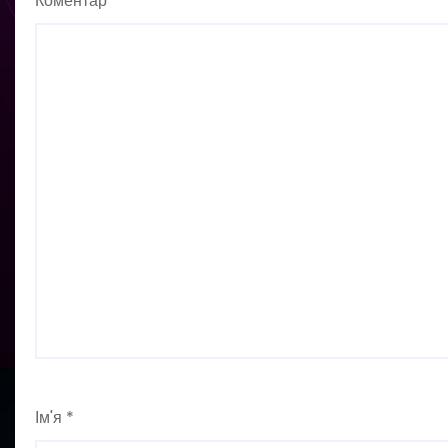
Коментар
*
Ім'я
*