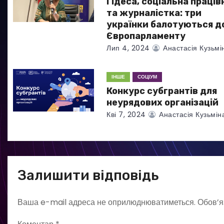
а
Гідеса, соціальна праців
та журналістка: три
п
українки балотуються д
Європарламенту
и
Лип 4, 2024
Анастасія Кузьмі
с
ІНШЕ
СОЦІУМ
і
Конкурс субгрантів для
в
неурядових організацій
Кві 7, 2024
Анастасія Кузьмін
Залишити відповідь
Ваша e-mail адреса не оприлюднюватиметься.
Обов’я