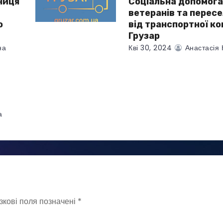
ниця
Соціальна допомога
ветеранів та перес
о
від транспортної ко
Грузар
на
Кві 30, 2024
Анастасія 
а
зкові поля позначені
*