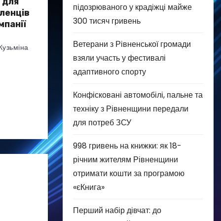
 для
підозрюваного у крадіжці майже
еленців
300 тисяч гривень
мпанії
Ветерани з Рівненської громади
Кузьміна
взяли участь у фестивалі
адаптивного спорту
Конфісковані автомобілі, пальне та
техніку з Рівненщини передали
для потреб ЗСУ
998 гривень на книжки: як 18-
річним жителям Рівненщини
отримати кошти за програмою
«єКнига»
Перший набір дівчат: до