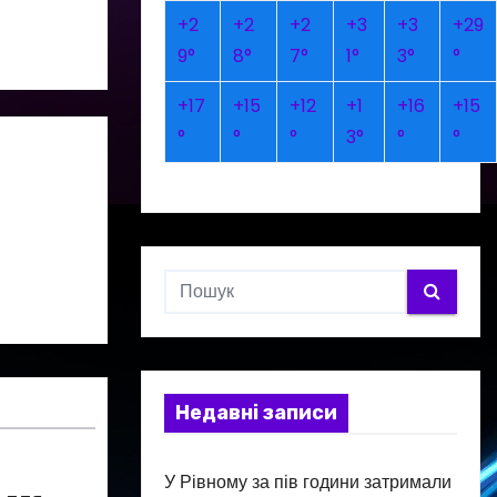
+
2
+
2
+
2
+
3
+
3
+
29
9°
8°
7°
1°
3°
°
+
17
+
15
+
12
+
1
+
16
+
15
°
°
°
3°
°
°
Недавні записи
У Рівному за пів години затримали