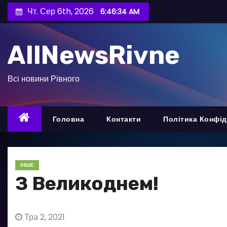
П
Чт. Сер 6th, 2026
6:46:35 AM
е
р
AllNewsRivne
е
й
т
Всі новини Рівного
и
д
о
Головна
Контакти
Політика Конфід
в
м
і
ІНШЕ
с
З Великоднем!
т
у
Тра 2, 2021