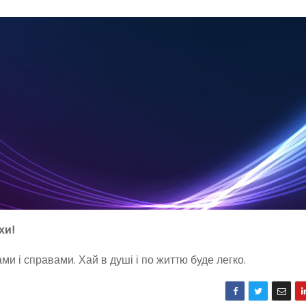
хи!
и і справами. Хай в душі і по життю буде легко.