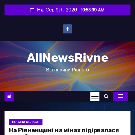
П
Нд. Сер 9th, 2026
10:53:40 AM
е
р
е
й
т
AllNewsRivne
и
д
Всі новини Рівного
о
в
м
і
с
т
у
НОВИНИ ОБЛАСТІ
На Рівненщині на мінах підірвалася