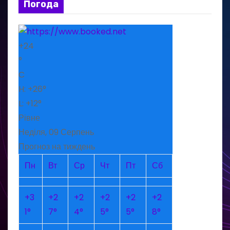
Погода
+
24
°
C
H:
+
26°
L:
+
12°
Рівне
Неділя, 09 Серпень
Прогноз на тиждень
Пн
Вт
Ср
Чт
Пт
Сб
+
3
+
2
+
2
+
2
+
2
+
2
1°
7°
4°
5°
5°
8°