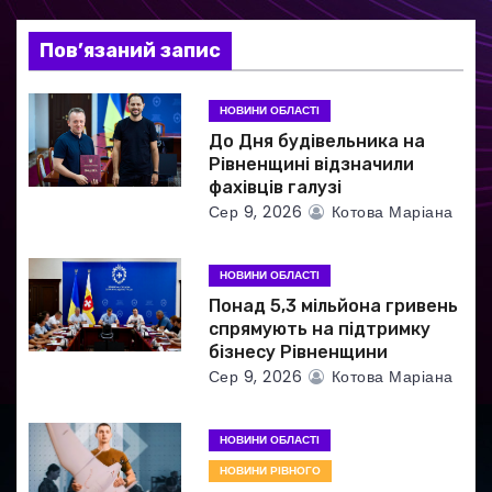
а
Пов’язаний запис
п
и
НОВИНИ ОБЛАСТІ
До Дня будівельника на
с
Рівненщині відзначили
фахівців галузі
і
Сер 9, 2026
Котова Маріана
в
НОВИНИ ОБЛАСТІ
Понад 5,3 мільйона гривень
спрямують на підтримку
бізнесу Рівненщини
Сер 9, 2026
Котова Маріана
НОВИНИ ОБЛАСТІ
НОВИНИ РІВНОГО