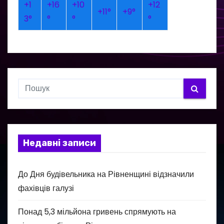
+
1
+
16
+
10
+
12
+
11°
+
9°
3°
°
°
°
Недавні записи
До Дня будівельника на Рівненщині відзначили
фахівців галузі
Понад 5,3 мільйона гривень спрямують на