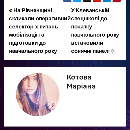
На Рівненщині
У Клеванській
Н
скликали оперативний
спецшколі до
а
селектор х питань
початку
мобілізації та
навчального року
в
підготовки до
встановили
і
навчального року
сонячні панелі
г
а
Котова
ц
Маріана
і
я
з