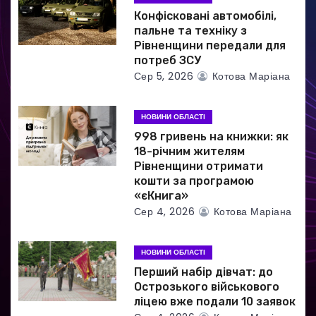
и
Конфісковані автомобілі,
пальне та техніку з
с
Рівненщини передали для
потреб ЗСУ
і
Сер 5, 2026
Котова Маріана
в
НОВИНИ ОБЛАСТІ
998 гривень на книжки: як
18-річним жителям
Рівненщини отримати
кошти за програмою
«єКнига»
Сер 4, 2026
Котова Маріана
НОВИНИ ОБЛАСТІ
Перший набір дівчат: до
Острозького військового
ліцею вже подали 10 заявок