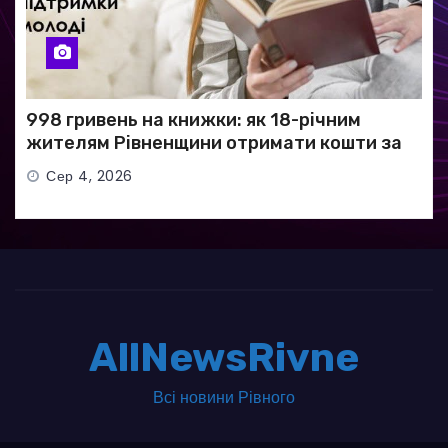
998 гривень на книжки: як 18-річним
жителям Рівненщини отримати кошти за
програмою «єКнига»
Сер 4, 2026
AllNewsRivne
Всі новини Рівного