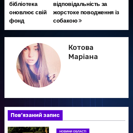
а
бібліотека
відповідальність за
оновлює свій
жорстоке поводження із
в
фонд
собакою
і
г
Котова
а
Маріана
ц
і
я
з
а
Пов’язаний запис
п
НОВИНИ ОБЛАСТІ