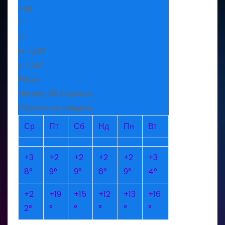
+
36
°
C
H:
+
40°
L:
+
24°
Рівне
Четвер, 06 Серпень
Прогноз на тиждень
Ср
Пт
Сб
Нд
Пн
Вт
+
3
+
2
+
2
+
2
+
2
+
3
8°
9°
9°
6°
9°
4°
+
2
+
19
+
15
+
12
+
13
+
16
2°
°
°
°
°
°