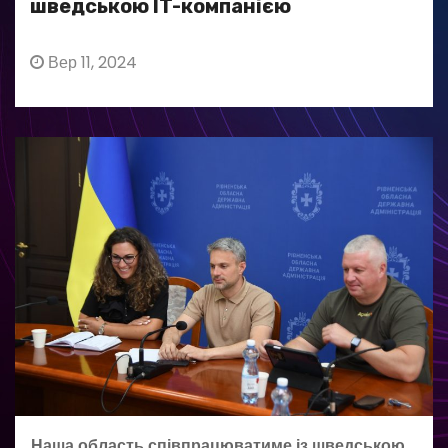
шведською IT-компанією
Вер 11, 2024
Наша область співпрацюватиме із шведською