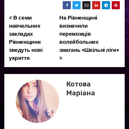
В семи
На Рівненщині
Н
навчальних
визначили
а
закладах
переможців
Рівненщини
волейбольних
в
зведуть нові
змагань «Шкільні ліги»
і
укриття
г
а
Котова
ц
Маріана
і
я
з