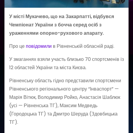
У місті Мукачево, що на Закарпатті, відбувся
Чемпіонат України з бочча серед осіб з
ураженнями опорно-рухового апарату.
Про це
повідомили
в Рівненській обласній раді.
У змаганнях взяли участь близько 70 спортсменів із
12 областей України та міста Києва.
Рівненську область гідно представили спортсмени
Рівненського регіонального центру “Інваспорт” —
Марія Вітюк, Володимир Ройко, Анастасія Шаблюк
(усі — Рівненська ТГ), Максим Медведь
(Городоцька ТГ) та Дмитро Шеруда (Здовбицька
ТГ).