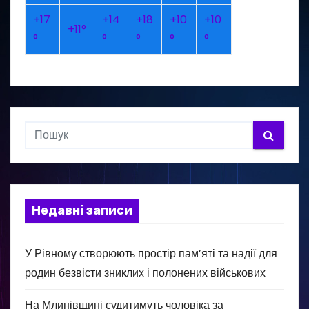
+
17
+
14
+
18
+
10
+
10
+
11°
°
°
°
°
°
Недавні записи
У Рівному створюють простір пам’яті та надії для
родин безвісти зниклих і полонених військових
На Млинівщині судитимуть чоловіка за