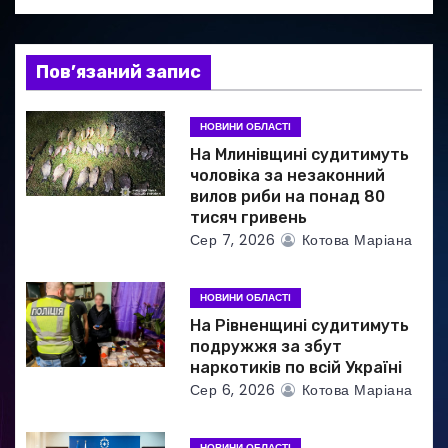
а
Пов’язаний запис
п
и
НОВИНИ ОБЛАСТІ
На Млинівщині судитимуть
с
чоловіка за незаконний
вилов риби на понад 80
і
тисяч гривень
Сер 7, 2026
Котова Маріана
в
НОВИНИ ОБЛАСТІ
На Рівненщині судитимуть
подружжя за збут
наркотиків по всій Україні
Сер 6, 2026
Котова Маріана
НОВИНИ ОБЛАСТІ