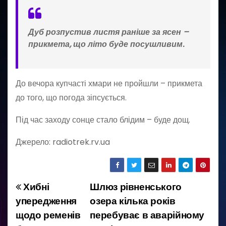
Дуб розпустив листя раніше за ясен –
прикмета, що літо буде посушливим.
До вечора купчасті хмари не пройшли – прикмета
до того, що погода зіпсується.
Під час заходу сонце стало блідим – буде дощ.
Джерело: radiotrek.rv.ua
Хибні
Шлюз рівненського
Н
упередження
озера кілька років
а
щодо ременів
перебуває в аварійному