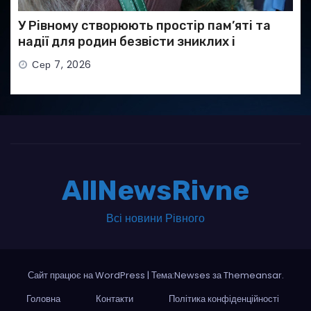
У Рівному створюють простір пам’яті та
надії для родин безвісти зниклих і
полонених військових
Сер 7, 2026
AllNewsRivne
Всі новини Рівного
Сайт працює на WordPress
|
Тема:Newses за
Themeansar
.
Головна
Контакти
Політика конфіденційності