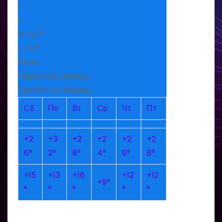
°
C
H:
+
27°
L:
+
12°
Рівне
Неділя, 09 Серпень
Прогноз на тиждень
Сб
Пн
Вт
Ср
Чт
Пт
+
2
+
3
+
2
+
2
+
2
+
2
6°
2°
8°
4°
6°
8°
+
15
+
13
+
16
+
12
+
12
+
9°
°
°
°
°
°