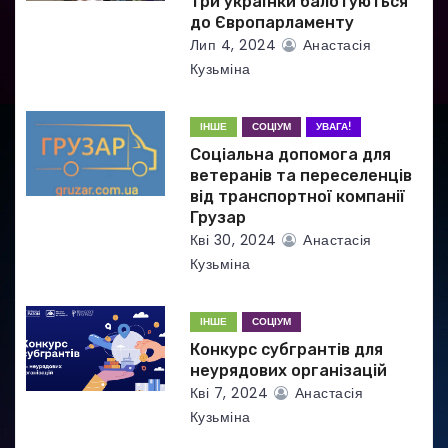
три українки балотуються
с
до Європарламенту
Лип 4, 2024
Анастасія
і
Кузьміна
в
ІНШЕ
СОЦІУМ
УВАГА!
Соціальна допомога для
ветеранів та переселенців
від транспортної компанії
Грузар
Кві 30, 2024
Анастасія
Кузьміна
ІНШЕ
СОЦІУМ
Конкурс субгрантів для
неурядових організацій
Кві 7, 2024
Анастасія
Кузьміна