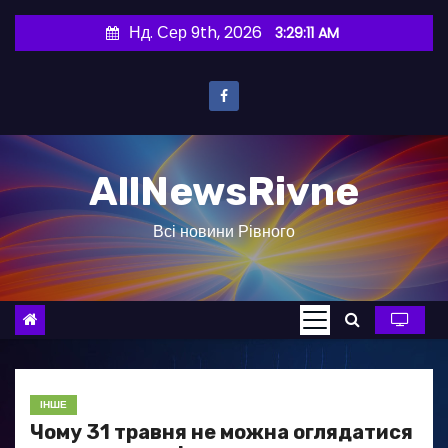
П
Нд. Сер 9th, 2026
3:29:12 AM
е
р
е
й
т
AllNewsRivne
и
д
Всі новини Рівного
о
в
м
і
с
т
у
ІНШЕ
Чому 31 травня не можна оглядатися