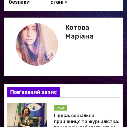
безпеки
стані
в
і
г
Котова
Маріана
а
ц
і
я
з
Пов’язаний запис
а
ІНШЕ
п
Гідеса, соціальна
и
працівниця та журналістка: