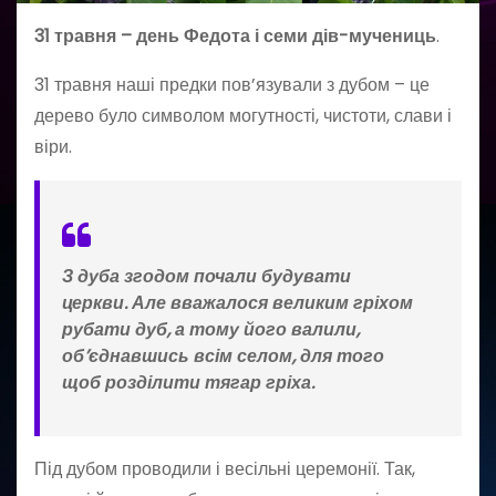
31 травня – день Федота і семи дів-мучениць
.
31 травня наші предки пов’язували з дубом – це
дерево було символом могутності, чистоти, слави і
віри.
З дуба згодом почали будувати
церкви. Але вважалося великим гріхом
рубати дуб, а тому його валили,
об’єднавшись всім селом, для того
щоб розділити тягар гріха.
Під дубом проводили і весільні церемонії. Так,