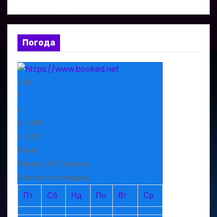
Погода
+
38
°
C
H:
+
39°
L:
+
23°
Рівне
Четвер, 06 Серпень
Прогноз на тиждень
Пт
Сб
Нд
Пн
Вт
Ср