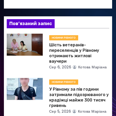
і
я
Пов’язаний запис
з
а
НОВИНИ РІВНОГО
Шість ветеранів-
п
переселенців у Рівному
отримають житлові
и
ваучери
Сер 6, 2026
Котова Маріана
с
і
НОВИНИ РІВНОГО
в
У Рівному за пів години
затримали підозрюваного у
крадіжці майже 300 тисяч
гривень
Сер 5, 2026
Котова Маріана