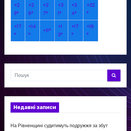
+
2
+
2
+
2
+
3
+
3
+
32
9°
8°
7°
1°
4°
°
+
17
+
14
+
1
+
17
+
19
+
11°
°
°
3°
°
°
Недавні записи
На Рівненщині судитимуть подружжя за збут