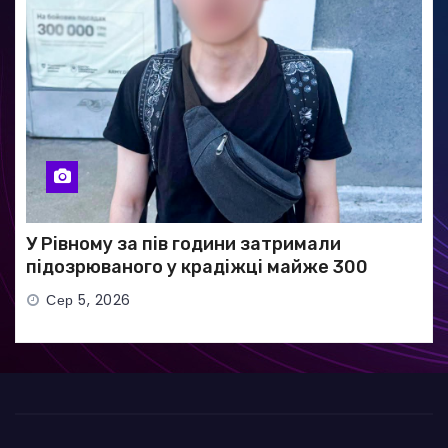
У Рівному за пів години затримали
підозрюваного у крадіжці майже 300
тисяч гривень
Сер 5, 2026