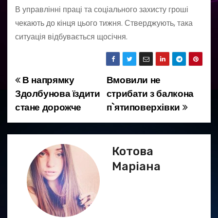
В управлінні праці та соціального захисту гроші
чекають до кінця цього тижня. Стверджують, така
ситуація відбувається щосічня.
В напрямку
Вмовили не
Н
Здолбунова їздити
стрибати з балкона
а
стане дорожче
п`ятиповерхівки
в
і
Котова
г
Маріана
а
ц