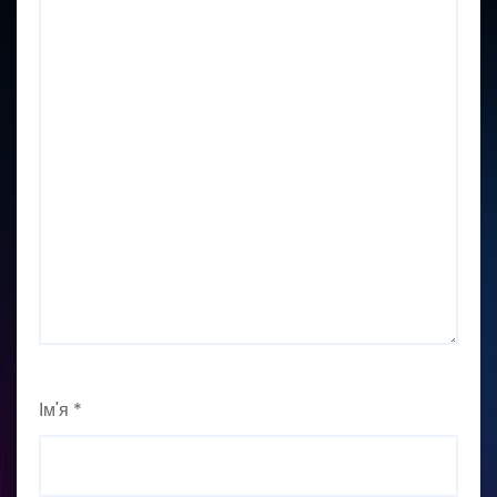
Ім'я
*