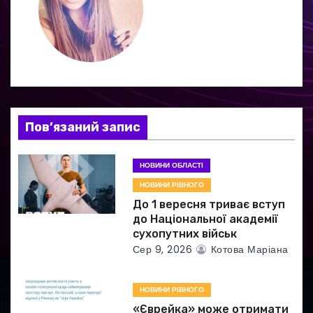
і
я
з
а
Пов’язаний запис
п
и
НОВИНИ ОБЛАСТІ
НОВИНИ РІВНОГО
с
До 1 вересня триває вступ
і
до Національної академії
сухопутних військ
в
Сер 9, 2026
Котова Маріана
НОВИНИ РІВНОГО
«Єврейка» може отримати