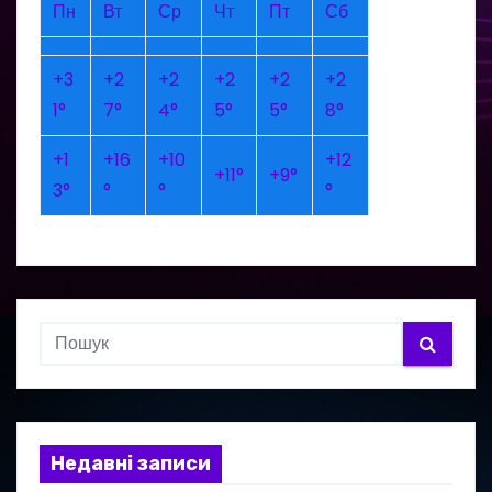
Пн
Вт
Ср
Чт
Пт
Сб
+
3
+
2
+
2
+
2
+
2
+
2
1°
7°
4°
5°
5°
8°
+
1
+
16
+
10
+
12
+
11°
+
9°
3°
°
°
°
Недавні записи