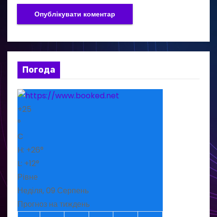
Погода
+
25
°
C
H:
+
26°
L:
+
12°
Рівне
Неділя, 09 Серпень
Прогноз на тиждень