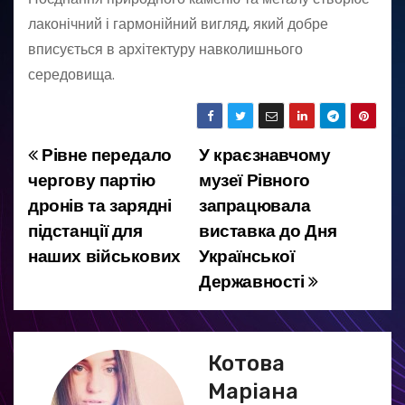
лаконічний і гармонійний вигляд, який добре
вписується в архітектуру навколишнього
середовища.
Рівне передало
У краєзнавчому
Н
чергову партію
музеї Рівного
а
дронів та зарядні
запрацювала
підстанції для
виставка до Дня
в
наших військових
Української
і
Державності
г
а
Котова
ц
Маріана