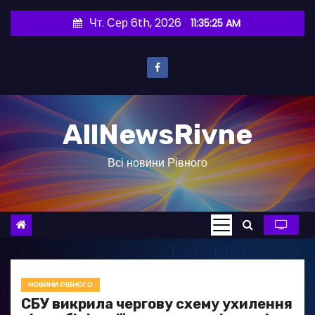
П
Чт. Сер 6th, 2026
11:35:26 AM
е
р
е
й
т
AllNewsRivne
и
д
Всі новини Рівного
о
в
м
і
с
т
у
НОВИНИ РІВНОГО
СБУ викрила чергову схему ухилення