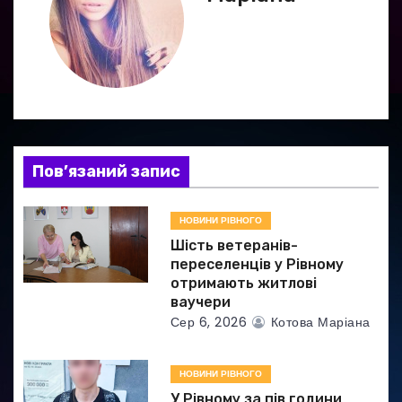
ц
і
я
з
а
Пов’язаний запис
п
НОВИНИ РІВНОГО
и
Шість ветеранів-
переселенців у Рівному
с
отримають житлові
ваучери
і
Сер 6, 2026
Котова Маріана
в
НОВИНИ РІВНОГО
У Рівному за пів години