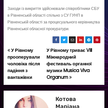
Заходи із викриття здійснювали співробітники СБУ
в Рівненській області спільно з СУ ГУНП в
Рівненській області за процесуального керівництва
Рівненської обласної прокуратури.
У Рівному
У Рівному триває VIII
Н
прооперували
Міжнародний
а
чоловіка після
фестиваль органної
падіння з
музики Musica Viva
в
вантажівки
Organum
і
г
Котова
а
Маріана