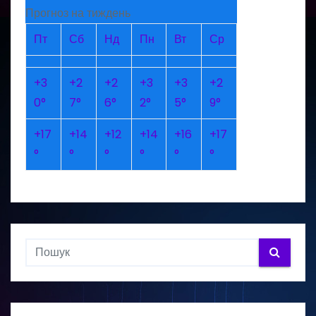
Прогноз на тиждень
Пт
Сб
Нд
Пн
Вт
Ср
+
3
+
2
+
2
+
3
+
3
+
2
0°
7°
6°
2°
5°
9°
+
17
+
14
+
12
+
14
+
16
+
17
°
°
°
°
°
°