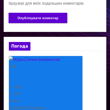
браузері для моїх подальших коментарів.
Погода
+
38
°
C
H:
+
39°
L:
+
23°
Рівне
Четвер, 06 Серпень