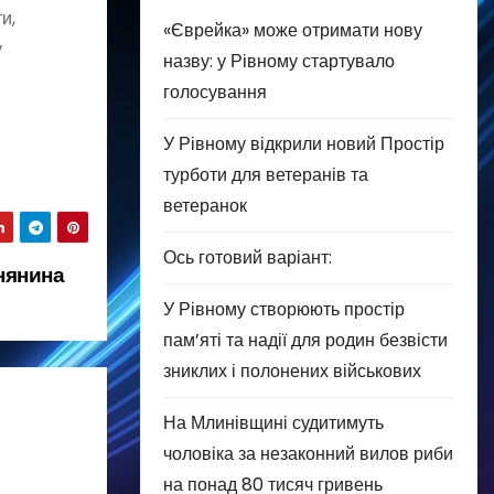
и,
«Єврейка» може отримати нову
у
назву: у Рівному стартувало
голосування
У Рівному відкрили новий Простір
турботи для ветеранів та
ветеранок
Ось готовий варіант:
нянина
У Рівному створюють простір
пам’яті та надії для родин безвісти
зниклих і полонених військових
На Млинівщині судитимуть
чоловіка за незаконний вилов риби
на понад 80 тисяч гривень