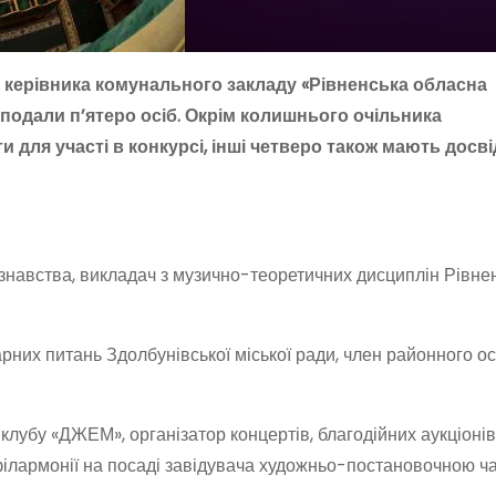
 керівника комунального закладу «Рівненська обласна
подали п’ятеро осіб. Окрім колишнього очільника
 для участі в конкурсі, інші четверо також мають досв
знавства, викладач з музично-теоретичних дисциплін Рівне
арних питань Здолбунівської міської ради, член районного о
убу «ДЖЕМ», організатор концертів, благодійних аукціонів,
 філармонії на посаді завідувача художньо-постановочною ч