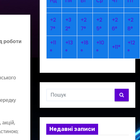
Нд
Пн
Вт
Ср
Чт
Пт
+
2
+
3
+
2
+
2
+
2
+
2
7°
2°
7°
5°
6°
8°
ід роботи
+
11
+
13
+
18
+
10
+
12
+
11°
°
°
°
°
°
нського
середку
 акцій,
Недавні записи
астиною;