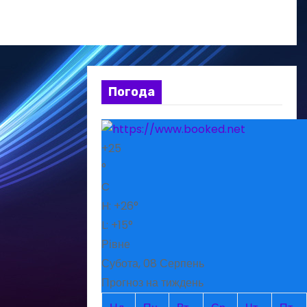
Погода
+
25
°
C
H:
+
26°
L:
+
15°
Рівне
Субота, 08 Серпень
Прогноз на тиждень