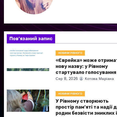
а
ц
і
я
Пов’язаний запис
з
НОВИНИ РІВНОГО
а
«Єврейка» може отрима
нову назву: у Рівному
п
стартувало голосування
Сер 8, 2026
Котова Маріана
и
с
НОВИНИ РІВНОГО
У Рівному створюють
і
простір пам’яті та надії 
в
родин безвісти зниклих 