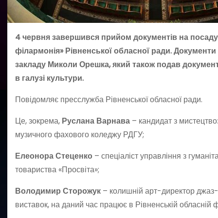
4 червня завершився прийом документів на посаду
філармонія» Рівненської обласної ради. Документи 
закладу Миколи Орешка, який також подав документи
в галузі культури.
Повідомляє пресслужба Рівненської обласної ради.
Це, зокрема,
Руслана Варнава
– кандидат з мистецтво
музичного фахового коледжу РДГУ;
Елеонора Стеценко
– спеціаліст управління з гуманіт
товариства «Просвіта»;
Володимир Сторожук
– колишній арт-директор джаз-кл
виставок, на даний час працює в Рівненській обласній