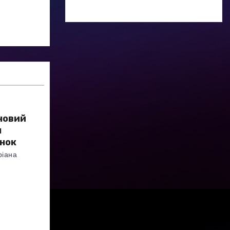
 новий
я
анок
ріана