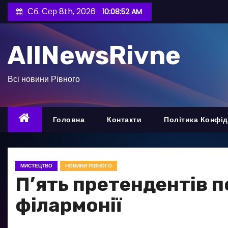
П
Сб. Сер 8th, 2026
10:08:54 AM
е
р
AllNewsRivne
е
й
т
Всі новини Рівного
и
д
о
Головна
Контакти
Політика Конфід
в
м
і
МИСТЕЦТВО
НОВИНИ РІВНОГО
с
П’ять претендентів 
т
філармонії
у