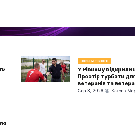
НОВИНИ РІВНОГО
ти
У Рівному відкрили
Простір турботи дл
ветеранів та ветер
Сер 8, 2026
Котова Ма
для
і