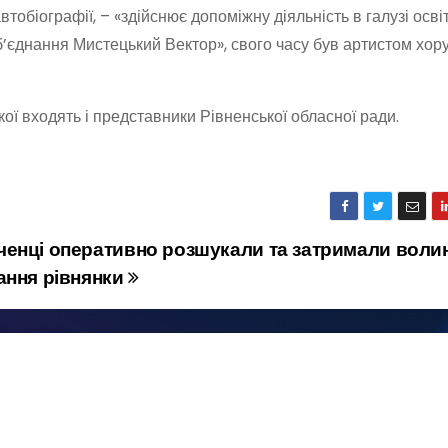
тобіографії, – «здійснює допоміжну діяльність в галузі освіт
б’єднання Мистецький Вектор», свого часу був артистом хор
ої входять і представники Рівненської обласної ради.
енці оперативно розшукали та затримали воли
ання рівнянки