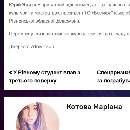
Юрій Яцика
– приватний підприємець, як зазначено в ав
культури та мистецтва», президент ГО «Всеукраїнське о
Рівненської обласної філармонії.
Переможця визначатиме конкурсна комісія, до складу як
Джерело: 7dniv.rv.ua
У Рівному студент впав з
Спецпризнач
Н
третього поверху
за пограбув
а
в
Котова Маріана
і
г