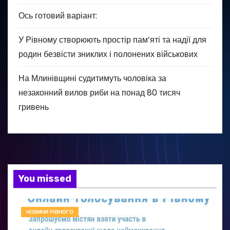
Ось готовий варіант:
У Рівному створюють простір пам’яті та надії для
родин безвісти зниклих і полонених військових
На Млинівщині судитимуть чоловіка за
незаконний вилов риби на понад 80 тисяч
гривень
You missed
НОВИНИ РІВНОГО