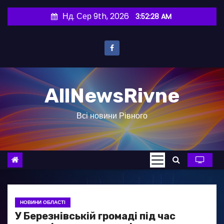
П
Нд. Сер 9th, 2026
3:52:29 AM
е
р
е
й
т
AllNewsRivne
и
д
Всі новини Рівного
о
в
м
і
с
т
у
НОВИНИ ОБЛАСТІ
У Березнівській громаді під час