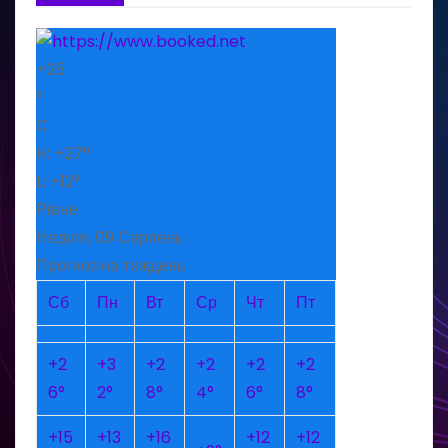
+
25
°
C
H:
+
27°
L:
+
12°
Рівне
Неділя, 09 Серпень
Прогноз на тиждень
Сб
Пн
Вт
Ср
Чт
Пт
+
2
+
3
+
2
+
2
+
2
+
2
6°
2°
8°
4°
6°
8°
+
15
+
13
+
16
+
12
+
12