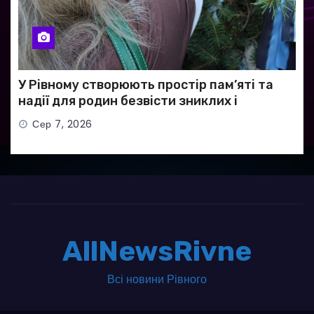
У Рівному створюють простір пам’яті та
надії для родин безвісти зниклих і
полонених військових
Сер 7, 2026
AllNewsRivne
Всі новини Рівного