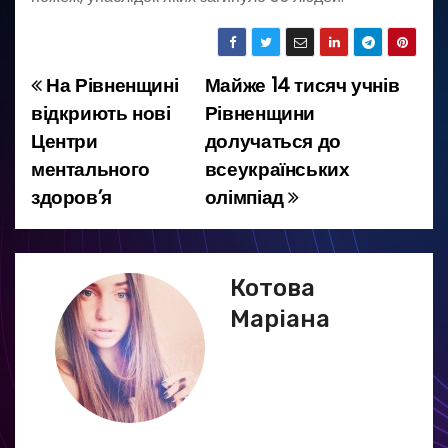
На Рівненщині
Майже 14 тисяч учнів
Н
відкриють нові
Рівненщини
а
Центри
долучаться до
ментального
всеукраїнських
в
здоров’я
олімпіад
і
г
Котова
а
Маріана
ц
і
я