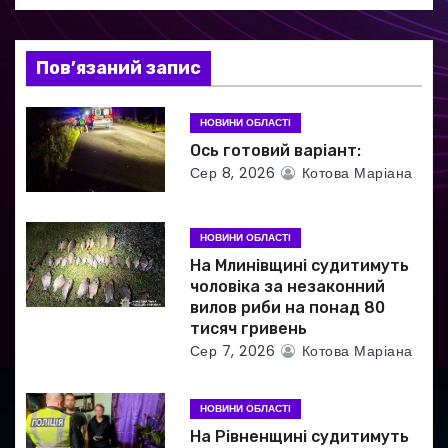
з
а
Пов’язаний запис
п
НОВИНИ ОБЛАСТІ
и
Ось готовий варіант:
Сер 8, 2026
Котова Маріана
с
і
НОВИНИ ОБЛАСТІ
в
На Млинівщині судитимуть
чоловіка за незаконний
вилов риби на понад 80
тисяч гривень
Сер 7, 2026
Котова Маріана
НОВИНИ ОБЛАСТІ
На Рівненщині судитимуть