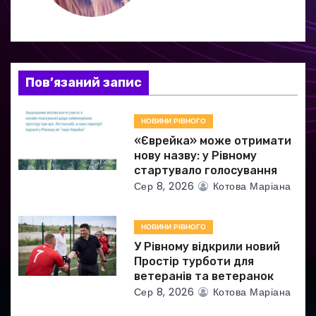
я
з
а
Пов’язаний запис
п
НОВИНИ РІВНОГО
и
«Єврейка» може отримати
нову назву: у Рівному
с
стартувало голосування
Сер 8, 2026
Котова Маріана
і
в
НОВИНИ РІВНОГО
У Рівному відкрили новий
Простір турботи для
ветеранів та ветеранок
Сер 8, 2026
Котова Маріана