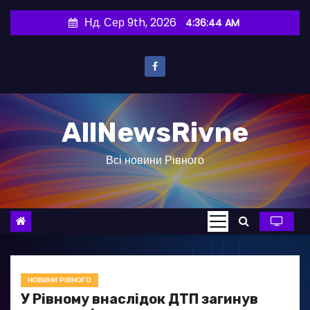
П
Нд. Сер 9th, 2026
4:36:45 AM
е
р
е
й
т
AllNewsRivne
и
д
Всі новини Рівного
о
в
м
і
с
т
у
НОВИНИ РІВНОГО
У Рівному внаслідок ДТП загинув