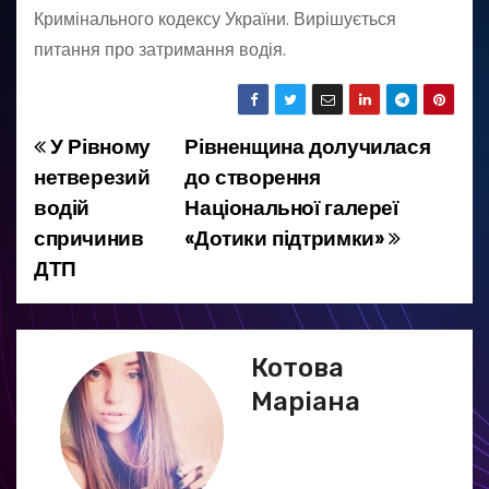
Кримінального кодексу України. Вирішується
питання про затримання водія.
У Рівному
Рівненщина долучилася
Н
нетверезий
до створення
а
водій
Національної галереї
спричинив
«Дотики підтримки»
в
ДТП
і
г
Котова
а
Маріана
ц
і