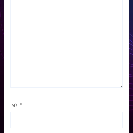
Ім'я
*