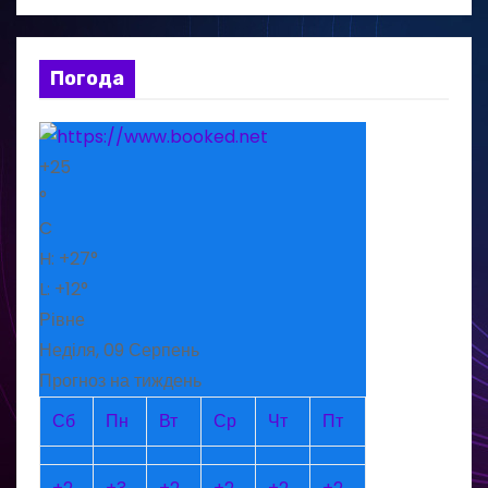
Погода
+
25
°
C
H:
+
27°
L:
+
12°
Рівне
Неділя, 09 Серпень
Прогноз на тиждень
Сб
Пн
Вт
Ср
Чт
Пт