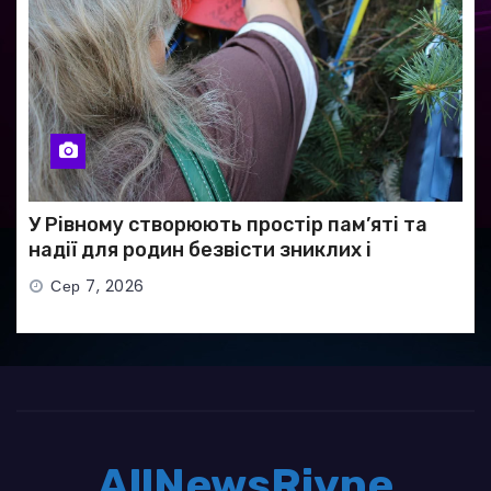
У Рівному створюють простір пам’яті та
надії для родин безвісти зниклих і
полонених військових
Сер 7, 2026
AllNewsRivne