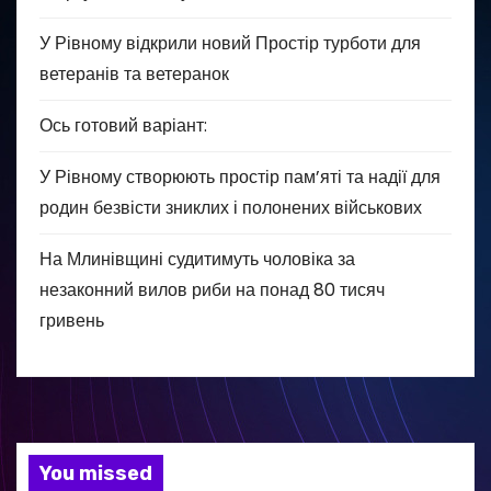
У Рівному відкрили новий Простір турботи для
ветеранів та ветеранок
Ось готовий варіант:
У Рівному створюють простір пам’яті та надії для
родин безвісти зниклих і полонених військових
На Млинівщині судитимуть чоловіка за
незаконний вилов риби на понад 80 тисяч
гривень
You missed