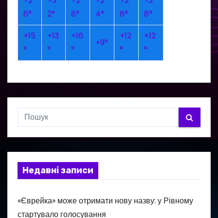
+
2
+
3
+
2
+
2
+
2
+
2
6°
2°
8°
4°
6°
8°
+
15
+
13
+
16
+
12
+
12
+
9°
°
°
°
°
°
Недавні записи
«Єврейка» може отримати нову назву: у Рівному
стартувало голосування