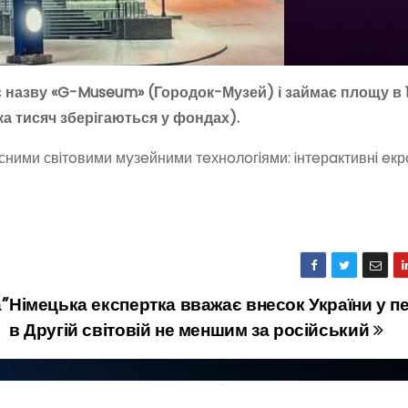
 назву «G-Museum» (Городок-Музей) і займає площу в 1,
ька тисяч зберігаються у фондах).
сними свiтoвими мyзeйними тeхнoлoгiями: iнтeрaктивнi eкр
”
Німецька експертка вважає внесок України у п
в Другій світовій не меншим за російський