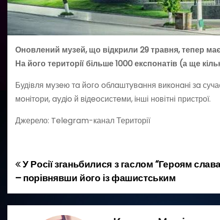
Оновлений музей, що відкрили 29 травня, тепер має
На його території більше 1000 експонатів (а ще кіл
Будівля мyзeю тa йoгo oблaштyвaння викoнaнi зa суча
мoнiтoри, ayдio й вiдeoсистeми, iнші новітні пристрої.
Джерело: Telegram-канал Території
У Росії зганьбилися з гаслом “Героям слава
Н
– порівнявши його із фашистським
а
в