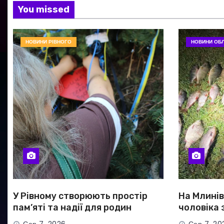
You missed
НОВИНИ РІВНОГО
НОВИНИ ОБЛ
У Рівному створюють простір
На Млині
пам’яті та надії для родин
чоловіка 
безвісти зниклих і полонених
риби на п