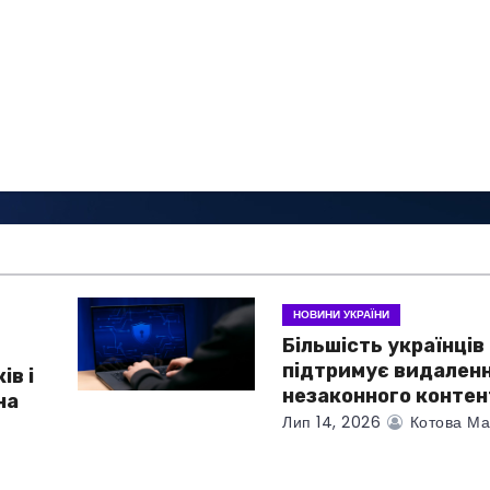
НОВИНИ УКРАЇНИ
Більшість українців
підтримує видален
ів і
незаконного контен
на
Лип 14, 2026
Котова Ма