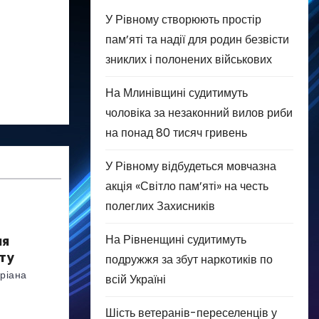
У Рівному створюють простір
пам’яті та надії для родин безвісти
зниклих і полонених військових
На Млинівщині судитимуть
чоловіка за незаконний вилов риби
на понад 80 тисяч гривень
У Рівному відбудеться мовчазна
акція «Світло пам’яті» на честь
полеглих Захисників
На Рівненщині судитимуть
ня
ту
подружжя за збут наркотиків по
ріана
всій Україні
Шість ветеранів-переселенців у