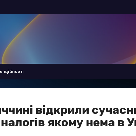
енційності
ччині відкрили сучасн
налогів якому нема в У