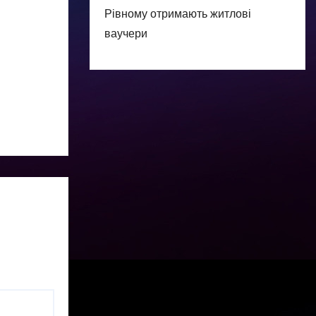
Рівному отримають житлові
ваучери