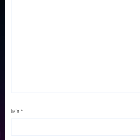
Ім'я
*