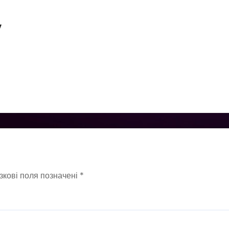
у
зкові поля позначені
*