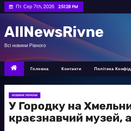
П
Пт. Сер 7th, 2026
2:51:30 PM
е
р
AllNewsRivne
е
й
т
Всі новини Рівного
и
д
о
Головна
Контакти
Політика Конфід
в
м
і
НОВИНИ УКРАЇНИ
с
У Городку на Хмельни
т
краєзнавчий музей, а
у