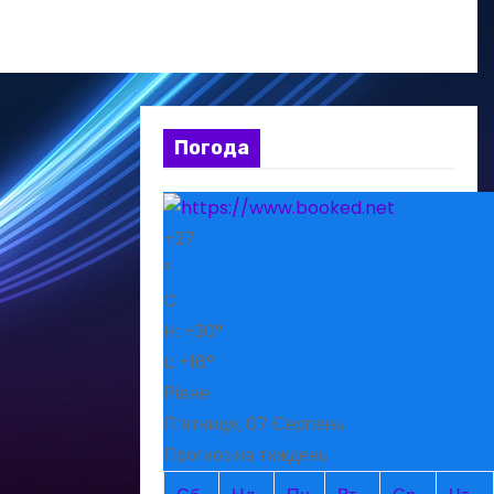
Погода
+
27
°
C
H:
+
30°
L:
+
16°
Рівне
П’ятниця, 07 Серпень
Прогноз на тиждень