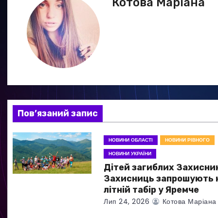
Котова Маріана
і
г
а
ц
і
я
Пов’язаний запис
з
НОВИНИ ОБЛАСТІ
НОВИНИ РІВНОГО
а
НОВИНИ УКРАЇНИ
Дітей загиблих Захисник
п
Захисниць запрошують 
и
літній табір у Яремче
Лип 24, 2026
Котова Маріана
с