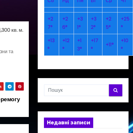
Сб
Нд
Пн
Вт
Ср
Чт
+
2
+
2
+
3
+
3
+
2
+
25
7°
6°
1°
2°
5°
°
300 кв. м.
+
13
+
12
+
1
+
17
+
10
+
11°
°
°
3°
°
°
aни та
еремогу
Недавні записи