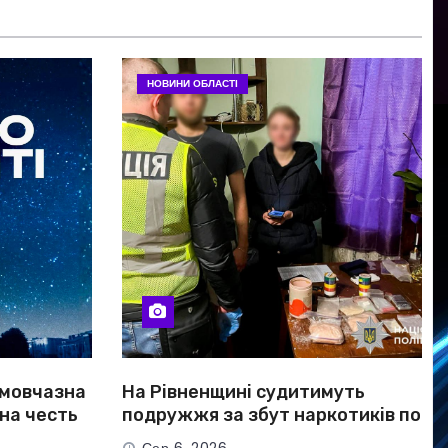
НОВИНИ ОБЛАСТІ
 мовчазна
На Рівненщині судитимуть
 на честь
подружжя за збут наркотиків по
всій Україні