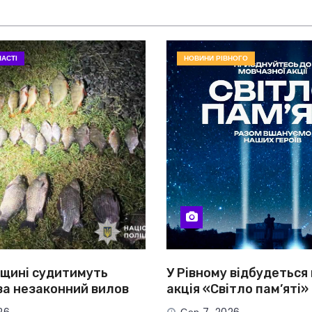
АСТІ
НОВИНИ РІВНОГО
вщині судитимуть
У Рівному відбудеться
за незаконний вилов
акція «Світло пам’яті»
онад 80 тисяч гривень
полеглих Захисників