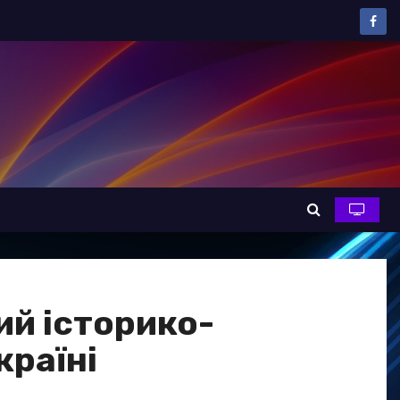
ий історико-
країні