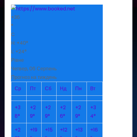
+
36
°
C
H:
+
40°
L:
+
24°
Рівне
Четвер, 06 Серпень
Прогноз на тиждень
Ср
Пт
Сб
Нд
Пн
Вт
+
3
+
2
+
2
+
2
+
2
+
3
8°
9°
9°
6°
9°
4°
+
2
+
19
+
15
+
12
+
13
+
16