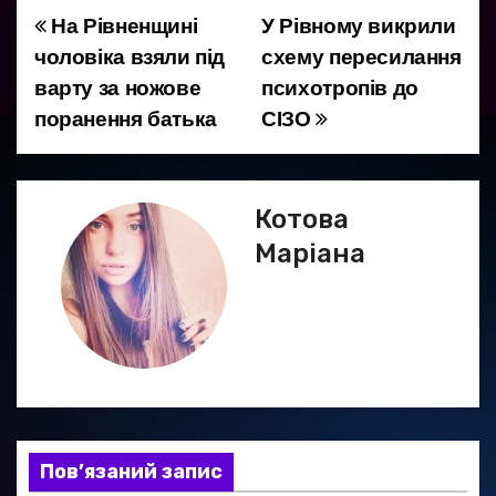
На Рівненщині
У Рівному викрили
Н
чоловіка взяли під
схему пересилання
а
варту за ножове
психотропів до
поранення батька
СІЗО
в
і
г
Котова
Маріана
а
ц
і
я
з
Пов’язаний запис