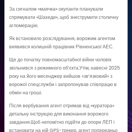
За сигналом «маячка» окупанти планували
спрямувати «Шахеди», щоб знеструмити столичну
агломерацію.
Як встановило розслідування, ворожим агентом
виявився колишній працівник Рівненської АЕС.
Ще до початку повномасштабної війни чоловік
звільнився з режимного об’єкта.Утім, навесні 2025
року на його месенджер вийшов «зв’язковий» з
ворожої спецслужби і запропонував співпрацю в
обмін на гроші.
Після вербування агент отримав від «куратора»
детальну інструкцію для виконання ворожого
завдання.Щоб непомітно підійти до опори ЛЕП і
встановити на ній GPS-трекер, агент попередньо