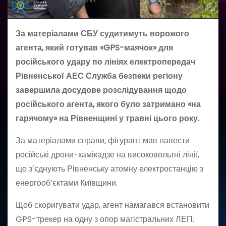
За матеріалами СБУ судитимуть ворожого
агента, який готував «GPS-маячок» для
російського удару по лініях електропередач
Рівненської АЕС Служба безпеки регіону
завершила досудове розслідування щодо
російського агента, якого було затримано «на
гарячому» на Рівненщині у травні цього року.
За матеріалами справи, фігурант мав навести
російські дрони-камікадзе на високовольтні лінії,
що зʼєднують Рівненську атомну електростанцію з
енергооб’єктами Київщини.
Щоб скоригувати удар, агент намагався встановити
GPS-трекер на одну з опор магістральних ЛЕП.