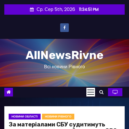
П
Ср. Сер 5th, 2026
11:34:52 PM
е
р
е
й
т
AllNewsRivne
и
д
Всі новини Рівного
о
в
м
і
с
т
у
НОВИНИ ОБЛАСТІ
НОВИНИ РІВНОГО
За матеріалами СБУ судитимуть