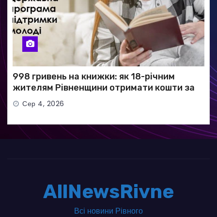
998 гривень на книжки: як 18-річним
жителям Рівненщини отримати кошти за
програмою «єКнига»
Сер 4, 2026
AllNewsRivne
Всі новини Рівного