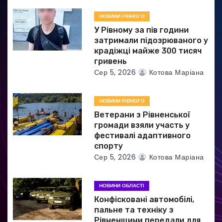
а
НОВИНИ РІВНОГО
п
У Рівному за пів години
и
затримали підозрюваного у
крадіжці майже 300 тисяч
с
гривень
Сер 5, 2026
Котова Маріана
і
в
НОВИНИ РІВНОГО
Ветерани з Рівненської
громади взяли участь у
фестивалі адаптивного
спорту
Сер 5, 2026
Котова Маріана
НОВИНИ ОБЛАСТІ
Конфісковані автомобілі,
пальне та техніку з
Рівненщини передали для