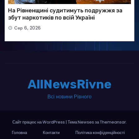
На Рівненщині судитимуть подружжя за
збут наркотиків по всій Україні
Сер 6, 2026
AllNewsRivne
Всі новини Рівного
Сайт працює на WordPress
|
Тема:Newses за
Themeansar
.
Головна
Контакти
Політика конфіденційності