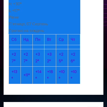
H:
+
30°
L:
+
17°
Рівне
П’ятниця, 07 Серпень
Прогноз на тиждень
Сб
Нд
Пн
Вт
Ср
Чт
+
2
+
2
+
3
+
3
+
2
+
2
7°
7°
2°
2°
5°
6°
+
13
+
14
+
18
+
10
+
10
+
11°
°
°
°
°
°