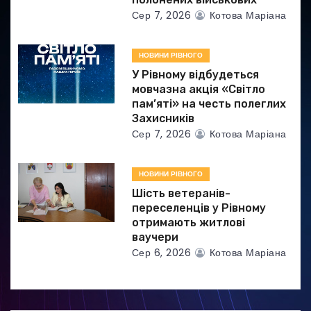
в
Сер 7, 2026
Котова Маріана
НОВИНИ РІВНОГО
У Рівному відбудеться
мовчазна акція «Світло
пам’яті» на честь полеглих
Захисників
Сер 7, 2026
Котова Маріана
НОВИНИ РІВНОГО
Шість ветеранів-
переселенців у Рівному
отримають житлові
ваучери
Сер 6, 2026
Котова Маріана