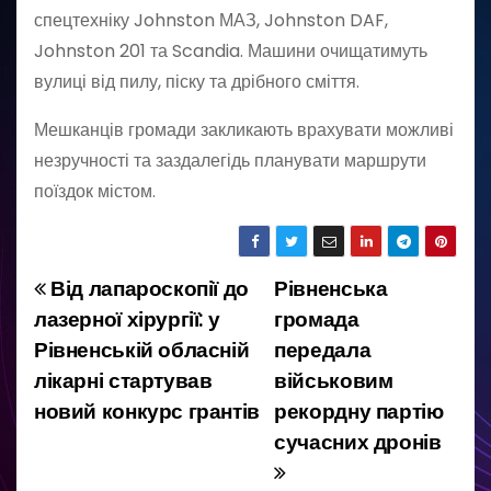
спецтехніку Johnston МАЗ, Johnston DAF,
Johnston 201 та Scandia. Машини очищатимуть
вулиці від пилу, піску та дрібного сміття.
Мешканців громади закликають врахувати можливі
незручності та заздалегідь планувати маршрути
поїздок містом.
Від лапароскопії до
Рівненська
Н
лазерної хірургії: у
громада
а
Рівненській обласній
передала
лікарні стартував
військовим
в
новий конкурс грантів
рекордну партію
і
сучасних дронів
г