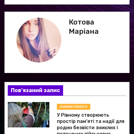
а
ц
Котова
Маріана
і
я
з
а
п
Пов’язаний запис
и
НОВИНИ РІВНОГО
с
У Рівному створюють
і
простір пам’яті та надії для
родин безвісти зниклих і
полонених військових