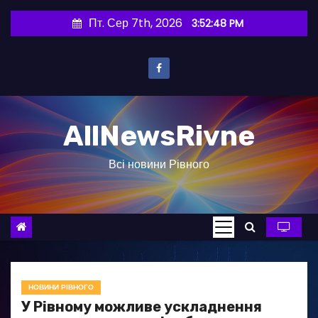
П
Пт. Сер 7th, 2026
3:52:49 PM
е
р
е
й
т
AllNewsRivne
и
д
Всі новини Рівного
о
в
м
і
с
т
у
НОВИНИ РІВНОГО
У Рівному можливе ускладнення