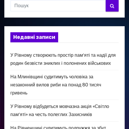
Недавні записи
У Рівному створюють простір пам’яті та надії для
родин безвісти зниклих і полонених військових
На Млинівщині судитимуть чоловіка за
незаконний вилов риби на понад 80 тисяч
гривень
У Рівному відбудеться мовчазна акція «Світло
пам’яті» на честь полеглих Захисників
На Рівненщині судитимуть подружжя за збут