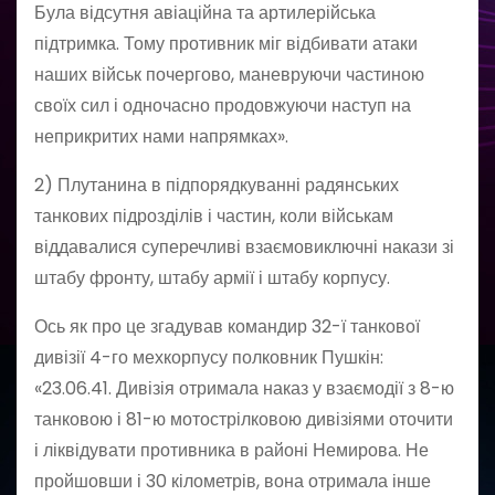
Була відсутня авіаційна та артилерійська
підтримка. Тому противник міг відбивати атаки
наших військ почергово, маневруючи частиною
своїх сил і одночасно продовжуючи наступ на
неприкритих нами напрямках».
2) Плутанина в підпорядкуванні радянських
танкових підрозділів і частин, коли військам
віддавалися суперечливі взаємовиключні накази зі
штабу фронту, штабу армії і штабу корпусу.
Ось як про це згадував командир 32-ї танкової
дивізії 4-го мехкорпусу полковник Пушкін:
«23.06.41. Дивізія отримала наказ у взаємодії з 8-ю
танковою і 81-ю мотострілковою дивізіями оточити
і ліквідувати противника в районі Немирова. Не
пройшовши і 30 кілометрів, вона отримала інше