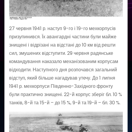
27 червня 1941 р. наступ 9-го і 19-го мехкорпусів
призупинився. Їх авангардні частини були майже
знищені і відрізані на відстані до 10 км від решти
сил, змушених відступити. 29 червня радянське
командування наказало механізованим корпусам
відходити. Наступного дня розпочався загальний
відступ, який більше нагадував утечу. До 1 липня
1941 р. мехкорпуси Південно-Західного фронту
були практично знищені. 22-й корпус зберіг бл. 10 %
танків, 8-й та 15-й – до 15 %, 9-й та 19-й – бл. 30 %.