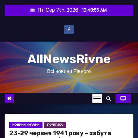
П
Пт. Сер 7th, 2026
10:48:56 AM
е
р
е
й
т
AllNewsRivne
и
д
Всі новини Рівного
о
в
м
і
с
т
у
НОВИНИ УКРАЇНИ
ПОЛІТИКА
23-29 червня 1941 року – забута