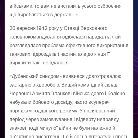
військами, то вам не вистачить усього озброєння,
що виробляється в державі…»
20 вересня 1942 року у Ставці Верховного
головнокомандування відбулася нарада, на якій
розглядалася проблема ефективного використання
танкових під­роз­ділів і частин, але до кінця її
вирішити так і не вдалося.
«Дубенський синдром» виявився довготривалою
застарілою хворобою. Вищий командний склад
Червоної Армії та її танкові війська довго і болісно
набували бойового досвіду, часто всупереч
порядкам тодішнього режиму. У післявоєнний
період через замовчування і відверту неправду
знакові події минулої війни не були належно й
об’єк­тивно висвітлені. Ще й досі в літературі і пресі