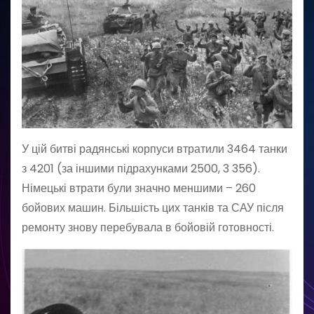
У цій битві радянські корпуси втратили 3464 танки
з 4201 (за іншими підрахунками 2500, 3 356).
Німецькі втрати були значно меншими – 260
бойових машин. Більшість цих танків та САУ після
ремонту знову перебувала в бойовій готовності.