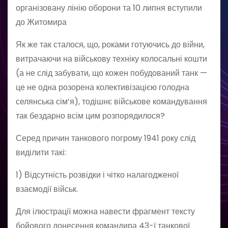
організовану лінію оборони та 10 липня вступили
до Житомира
Як же так сталося, що, роками готуючись до війни,
витрачаючи на військову техніку колосальні кошти
(а не слід забувати, що кожен побудований танк —
це не одна розорена колективізацією голодна
селянська сім’я), тодішнє військове командування
так бездарно всім цим розпорядилося?
Серед причин танкового погрому 1941 року слід
виділити такі:
1) Відсутність розвідки і чітко налагодженої
взаємодії військ.
Для ілюстрації можна навести фрагмент тексту
бойового донесення командира 43-ї танкової