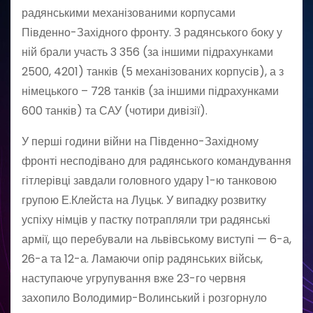
радянськими механізованими корпусами
Південно-Західного фронту. З радянського боку у
ній брали участь 3 356 (за іншими підрахунками
2500, 4201) танків (5 механізованих корпусів), а з
німецького – 728 танків (за іншими підрахунками
600 танків) та САУ (чотири дивізії).
У перші години війни на Південно-Західному
фронті несподівано для радянського командування
гітлерівці завдали головного удару 1-ю танковою
групою Е.Клейста на Луцьк. У випадку розвитку
успіху німців у пастку потрапляли три радянські
армії, що перебували на львівському виступі — 6-а,
26-а та 12-а. Ламаючи опір радянських військ,
наступаюче угрупування вже 23-го червня
захопило Володимир-Волинський і розгорнуло