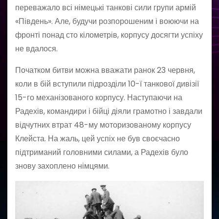
переважало всі німецькі танкові сили групи армій
«Південь». Але, будучи розпорошеним і воюючи на
фронті понад сто кілометрів, корпусу досягти успіху
не вдалося.
Початком битви можна вважати ранок 23 червня,
коли в бій вступили підрозділи 10-ї танкової дивізії
15-го механізованого корпусу. Наступаючи на
Радехів, командири і бійці діяли грамотно і завдали
відчутних втрат 48-му моторизованому корпусу
Клейста. На жаль, цей успіх не був своєчасно
підтриманий головними силами, а Радехів було
знову захоплено німцями.