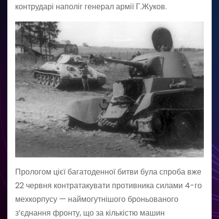
контрударі наполіг генерал армії Г.Жуков.
Прологом цієї багатоденної битви була спроба вже
22 червня контратакувати противника силами 4-го
мехкорпусу — наймогутнішого броньованого
з’єднання фронту, що за кількістю машин