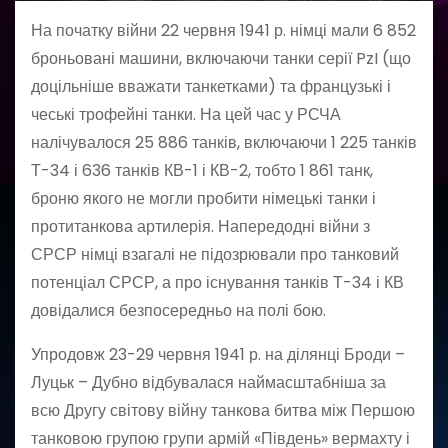
На початку війни 22 червня 1941 р. німці мали 6 852
броньовані машини, включаючи танки серії PzI (що
доцільніше вважати танкетками) та французькі і
чеські трофейні танки. На цей час у РСЧА
налічувалося 25 886 танків, включаючи 1 225 танків
Т-34 і 636 танків КВ-1 і КВ-2, тобто 1 861 танк,
броню якого не могли пробити німецькі танки і
протитанкова артилерія. Напередодні війни з
СРСР німці взагалі не підозрювали про танковий
потенціал СРСР, а про існування танків Т-34 і КВ
довідалися безпосередньо на полі бою.
Упродовж 23-29 червня 1941 р. на ділянці Броди –
Луцьк – Дубно відбувалася наймасштабніша за
всю Другу світову війну танкова битва між Першою
танковою групою групи армій «Південь» вермахту і