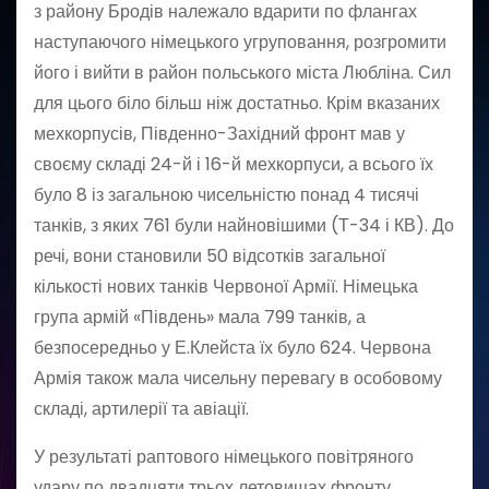
з району Бродів належало вдарити по флангах
наступаючого німецького угруповання, розгромити
його і вийти в район польського міста Любліна. Сил
для цього біло більш ніж достатньо. Крім вказаних
мехкорпусів, Південно-Західний фронт мав у
своєму складі 24-й і 16-й мехкорпуси, а всього їх
було 8 із загальною чисельністю понад 4 тисячі
танків, з яких 761 були найновішими (Т-34 і КВ). До
речі, вони становили 50 відсотків загальної
кількості нових танків Червоної Армії. Німецька
група армій «Південь» мала 799 танків, а
безпосередньо у Е.Клейста їх було 624. Червона
Армія також мала чисельну перевагу в особовому
складі, артилерії та авіації.
У результаті раптового німецького повітряного
удару по двадцяти трьох летовищах фронту