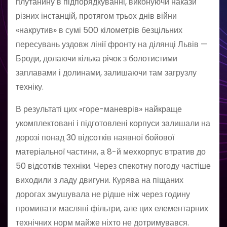
плутанину в підпорядкуванні, виконуючи накази
різних інстанцій, протягом трьох днів війни
«накрутив» в сумі 500 кілометрів безцільних
пересувань уздовж лінії фронту на ділянці Львів —
Броди, долаючи кілька річок з болотистими
заплавами і долинами, залишаючи там загрузлу
техніку.
В результаті цих «горе-маневрів» найкраще
укомплектовані і підготовлені корпуси залишали на
дорозі понад 30 відсотків наявної бойової
матеріальної частини, а 8-й мехкорпус втратив до
50 відсотків техніки. Через спекотну погоду частіше
виходили з ладу двигуни. Курява на піщаних
дорогах змушувала не рідше ніж через годину
промивати масляні фільтри, але цих елементарних
технічних норм майже ніхто не дотримувався.