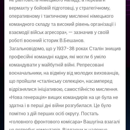
вермахту у бойовій підготовці, у стратегічному,
оперативному і тактичному мисленні німецького
командного складу та високий рівень організації і
взаємодії військ агресора», — зазначив у своїй
роботі воєнний історик В.Бешанов.
Загальновідомо, що у 1937-38 роках Сталін знищив
професійні командні кадри, які могли б уміло
командувати у майбутній війні. Репресовані
воєначальники, на відміну від молодих вихованців,
що пройшли «сталінську селекцію», насамперед
відрізнялися ініціативою, самостійністю мислення.
«Нова генерація» вищих командирів на це була не
здатна і в перші дні війни розгубилася. Це було
помітно з дій перших осіб округу. Постать
«головного фронтового комісара» Вашугіна взагалі
не потребує коментарів. Віддаючи ж належне