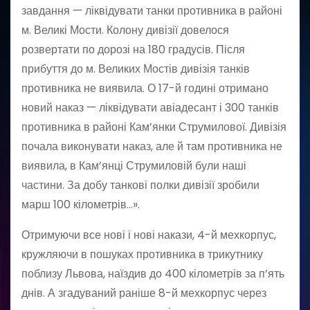
завдання — ліквідувати танки противника в районі
м. Великі Мости. Колону дивізії довелося
розвертати по дорозі на 180 градусів. Після
прибуття до м. Великих Мостів дивізія танків
противника не виявила. О 17-й годині отримано
новий наказ — ліквідувати авіадесант і 300 танків
противника в районі Кам’янки Струмилової. Дивізія
почала виконувати наказ, але й там противника не
виявила, в Кам’янці Струмиловій були наші
частини. За добу танкові полки дивізії зробили
марш 100 кілометрів…».
Отримуючи все нові і нові накази, 4-й мехкорпус,
кружляючи в пошуках противника в трикутнику
поблизу Львова, наїздив до 400 кілометрів за п’ять
днів. А згадуваний раніше 8-й мехкорпус через