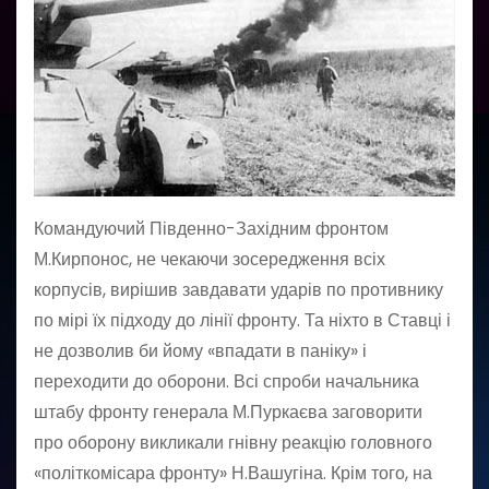
Командуючий Південно-Західним фронтом
М.Кирпонос, не чекаючи зосередження всіх
корпусів, вирішив завдавати ударів по противнику
по мірі їх підходу до лінії фронту. Та ніхто в Ставці і
не дозволив би йому «впадати в паніку» і
переходити до оборони. Всі спроби начальника
штабу фронту генерала М.Пуркаєва заговорити
про оборону викликали гнів­ну реакцію головного
«політкомісара фронту» Н.Вашугіна. Крім того, на