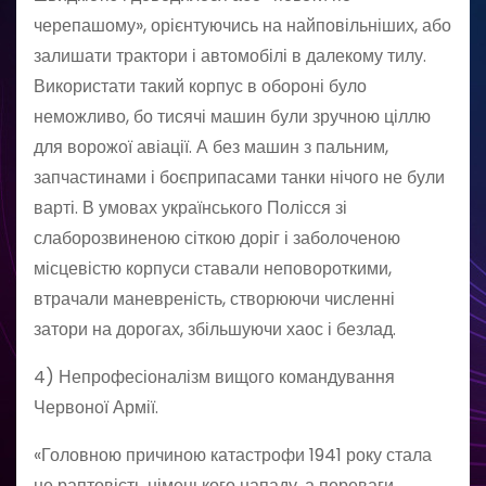
черепашому», орієнтуючись на найповільніших, або
залишати трактори і автомобілі в далекому тилу.
Використати такий корпус в обороні було
неможливо, бо тисячі машин були зручною ціллю
для ворожої авіації. А без машин з пальним,
запчастинами і боєприпасами танки нічого не були
варті. В умовах українського Полісся зі
слаборозвиненою сіткою доріг і заболоченою
місцевістю корпуси ставали неповороткими,
втрачали маневреність, створюючи численні
затори на дорогах, збільшуючи хаос і безлад.
4) Непрофесіоналізм вищого командування
Червоної Армії.
«Головною причиною катастрофи 1941 року стала
не раптовість німецького нападу, а переваги