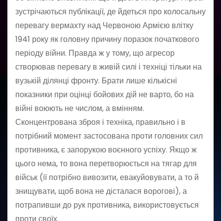
зустрічаються публікації, де йдеться про колосальну
перевагу вермахту над Червоною Армією влітку
1941 року як головну причину поразок початкового
періоду війни. Правда ж у тому, що агресор
створював перевагу в живій силі і техніці тільки на
вузькій ділянці фронту. Брати лише кількісні
показники при оцінці бойових дій не варто, бо на
війні воюють не числом, а вмінням.
Сконцентрована зброя і техніка, правильно і в
потрібний момент застосована проти головних сил
противника, є запорукою воєнного успіху. Якщо ж
цього нема, то вона перетворюється на тягар для
військ (її потрібно вивозити, евакуйовувати, а то й
знищувати, щоб вона не дісталася ворогові), а
потрапивши до рук противника, використовується
проти своїх.