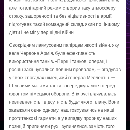
але тоталітарний режим створив таку атмосферу
страху, зашореності та безініціативності в армії,
підготував такий командний склад, який по-іншому
діяти і не міг у перші дні війни.
Своєрідним лакмусовим папірцем якості війни, яку
вела Червона Армія, була ефективність
використання танків. «Перші танкові операції
росіян закінчувалися повним провалом, — згадував
у своїх спогадах німецький генерал Меллентін. —
Щільними масами танки зосереджувалися перед
фронтом німецької оборони. В їх русі відчувалась
невпевненість і відсутність будь-якого плану. Вони
заважали один одному, наштовхувались на наші
протитанкові гармати, а у випадку прориву наших
позицій припиняли рух і зупинялися, замість того