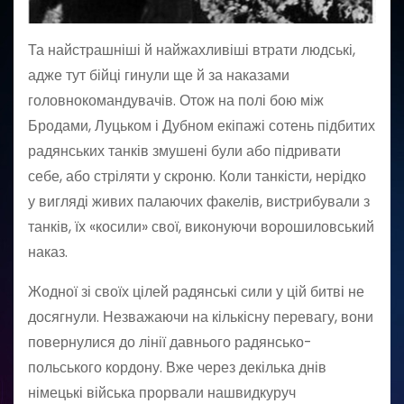
Та найстрашніші й найжахливіші втрати людські,
адже тут бійці гинули ще й за наказами
головнокомандувачів. Отож на полі бою між
Бродами, Луцьком і Дубном екіпажі сотень підбитих
радянських танків змушені були або підривати
себе, або стріляти у скроню. Коли танкісти, нерідко
у вигляді живих палаючих факелів, вистрибували з
танків, їх «косили» свої, виконуючи ворошиловський
наказ.
Жодної зі своїх цілей радянські сили у цій битві не
досягнули. Незважаючи на кількісну перевагу, вони
повернулися до лінії давнього радянсько-
польського кордону. Вже через декілька днів
німецькі війська прорвали нашвидкуруч