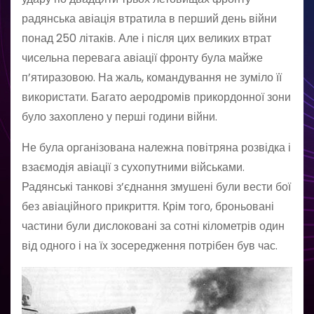
радянська аві­ація втратила в перший день війни
понад 250 літаків. Але і після цих великих втрат
чисельна перевага авіації фронту була майже
п’ятиразовою. На жаль, командування не зуміло її
використати. Багато аеродромів прикордонної зони
було захоплено у перші години війни.
Не була організована належна повітряна розвідка і
взаємодія авіації з сухопутними військами.
Радянські танкові з’єднання змушені були вести бої
без авіаційного прикриття. Крім того, броньовані
частини були дислоковані за сотні кілометрів один
від одного і на їх зосередження потрібен був час.