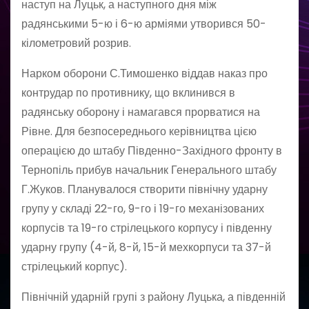
наступ на Луцьк, а наступного дня між
радянськими 5-ю і 6-ю арміями утворився 50-
кілометровий розрив.
Нарком оборони С.Тимошенко віддав наказ про
контрудар по противнику, що вклинився в
радянську оборону і намагався прорватися на
Рівне. Для безпосереднього керівництва цією
операцією до штабу Південно-Західного фронту в
Тернопіль прибув начальник Генерального штабу
Г.Жуков. Планувалося створити пів­нічну ударну
групу у складі 22-го, 9-го і 19-го механізованих
корпусів та 19-го стрілецького корпусу і південну
ударну групу (4-й, 8-й, 15-й мехкорпуси та 37-й
стрілецький корпус).
Північній ударній групі з району Луцька, а південній