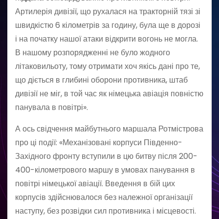
Артилерія дивізії, що рухалася на тракторній тязі зі
швидкістю 6 кілометрів за годину, була ще в дорозі
і на початку нашої атаки відкрити вогонь не могла.
В нашому розпорядженні не було жодного
літаковильоту, тому отримати хоч якісь дані про те,
що діється в глибині оборони противника, штаб
дивізії не міг, в той час як німецька авіація повністю
панувала в повітрі».
А ось свідчення майбутнього маршала Ротмістрова
про ці події: «Механізовані корпуси Південно-
Західного фронту вступили в цю битву після 200-
400-кілометрового маршу в умовах панування в
повітрі німецької авіації. Введення в бій цих
корпусів здійснювалося без належної організації
наступу, без розвідки сил противника і місцевості.