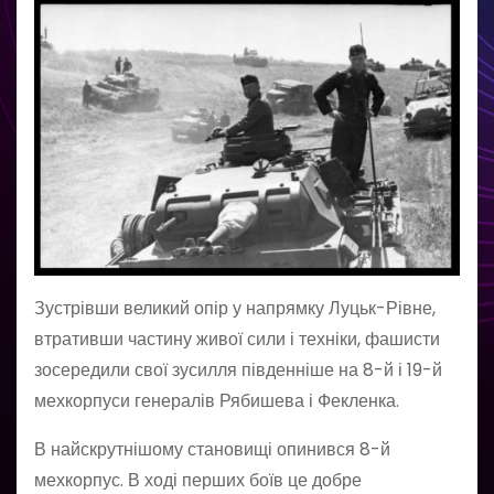
Зустрівши великий опір у напрямку Луцьк-Рівне,
втративши частину живої сили і техніки, фашисти
зосередили свої зусилля південніше на 8-й і 19-й
мехкорпуси генералів Рябишева і Фекленка.
В найскрутнішому становищі опинився 8-й
мехкорпус. В ході перших боїв це добре