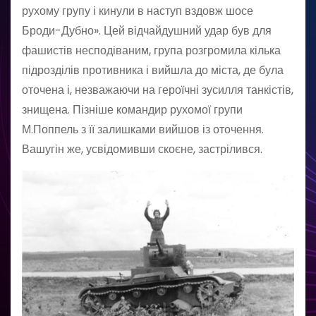
рухому групу і кинули в наступ вздовж шосе
Броди-Дубно». Цей відчайдушний удар був для
фашистів несподіваним, група розгромила кілька
підрозділів противника і вийшла до міста, де була
оточена і, незважаючи на героїчні зусилля танкістів,
знищена. Пізніше командир рухомої групи
М.Поппель з її залишками вийшов із оточення.
Вашугін же, усвідомивши скоєне, застрілився.