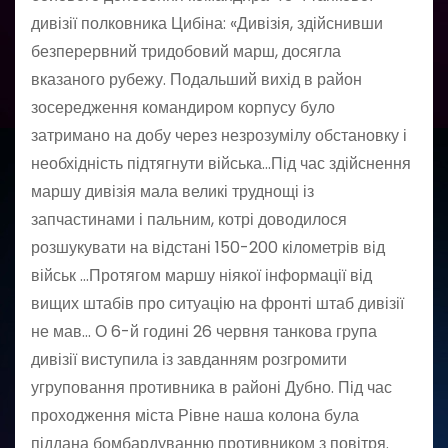
дивізії полковника Цибіна: «Дивізія, здійснивши
безперервний тридобовий марш, досягла
вказаного рубежу. Подальший вихід в район
зосередження командиром корпусу було
затримано на добу через незрозумілу обстановку і
необхідність підтягнути війська…Під час здійснення
маршу дивізія мала великі труднощі із
запчастинами і пальним, котрі доводилося
розшукувати на відстані 150-200 кілометрів від
військ …Протягом маршу ніякої інформації від
вищих штабів про ситуацію на фронті штаб дивізії
не мав… О 6-й годині 26 червня танкова група
дивізії виступила із завданням розгромити
угруповання противника в районі Дубно. Під час
проходження міста Рівне наша колона була
піддана бомбардуванню противником з повітря.