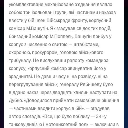
укомплектоване механізоване з’єднання являло
собою три ізольовані групи, які частинами наказав
ввести у бій член Військради фронту, корпусний
комісар М.Вашугін. Як згадував свідок тих подій,
бригадний комісар М.Поппель, Вашугін прибув у
корпус з численною свитою — штабістами,
охороною, прокурором, головою військового
трибуналу. Не вислухавши рапорту командира
корпусу, корпусний комісар звинуватив його у
зрадництві. Не давши часу ні на розвідку, ні на
перегрупування військ, генералу Рябишеву було
віддано наказ через двадцять хвилин наступати на
Дубно. «Доводилося приймати самовбивче рішення
— частинами вводити корпус в бій», — згадував
автор спогадів. «Все, що було поблизу — 34-у
танкову дивізію і мотоциклетний полк — включили в