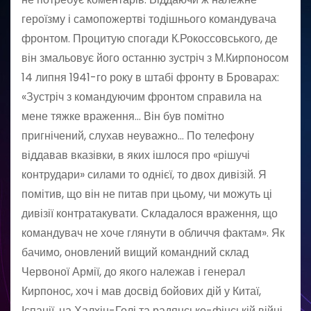
героїзму і самопожертві тодішнього командувача
фронтом. Процитую спогади К.Рокоссовського, де
він змальовує його останню зустріч з М.Кирпоносом
14 липня 1941-го року в штабі фронту в Броварах:
«Зустріч з командуючим фронтом справила на
мене тяжке враження… Він був помітно
пригнічений, слухав неуважно… По телефону
віддавав вказівки, в яких ішлося про «рішучі
контрудари» силами то однієї, то двох дивізій. Я
помітив, що він не питав при цьому, чи можуть ці
дивізії контратакувати. Складалося враження, що
командувач не хоче глянути в обличчя фактам». Як
бачимо, оновлений вищий командний склад
Червоної Армії, до якого належав і генерал
Кирпонос, хоч і мав досвід бойових дій у Китаї,
Іспанії, на Халхін-Голі та радянсько-фінській війні,