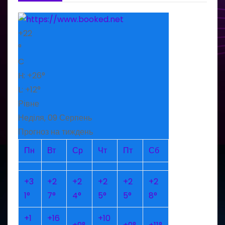
+
22
°
C
H:
+
26°
L:
+
12°
Рівне
Неділя, 09 Серпень
Прогноз на тиждень
Пн
Вт
Ср
Чт
Пт
Сб
+
3
+
2
+
2
+
2
+
2
+
2
1°
7°
4°
5°
5°
8°
+
1
+
16
+
10