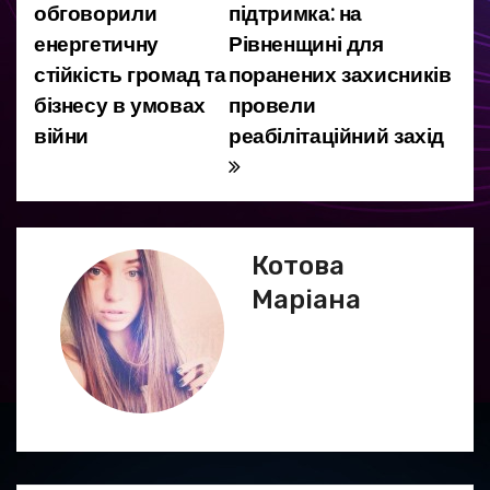
обговорили
підтримка: на
а
енергетичну
Рівненщині для
стійкість громад та
поранених захисників
в
бізнесу в умовах
провели
і
війни
реабілітаційний захід
г
а
ц
Котова
Маріана
і
я
з
а