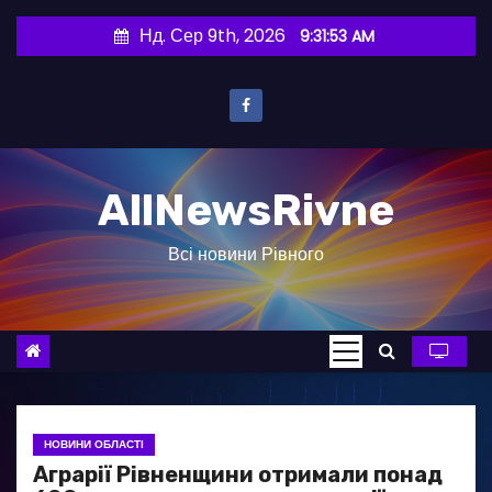
П
Нд. Сер 9th, 2026
9:31:54 AM
е
р
е
й
т
AllNewsRivne
и
д
Всі новини Рівного
о
в
м
і
с
т
у
НОВИНИ ОБЛАСТІ
Аграрії Рівненщини отримали понад