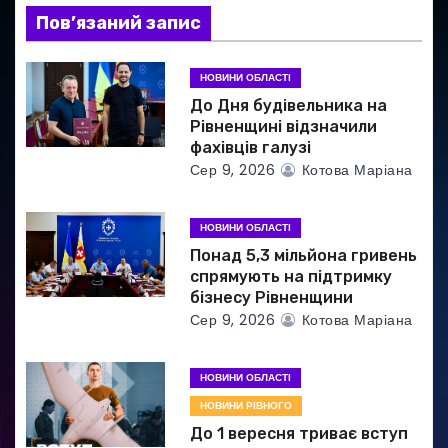
п
Пов’язаний запис
и
НОВИНИ ОБЛАСТІ
с
До Дня будівельника на
і
Рівненщині відзначили
фахівців галузі
в
Сер 9, 2026
Котова Маріана
НОВИНИ ОБЛАСТІ
Понад 5,3 мільйона гривень
спрямують на підтримку
бізнесу Рівненщини
Сер 9, 2026
Котова Маріана
НОВИНИ ОБЛАСТІ
НОВИНИ РІВНОГО
До 1 вересня триває вступ