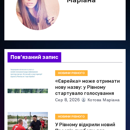
Маріана
і
я
з
а
Пов’язаний запис
п
и
НОВИНИ РІВНОГО
«Єврейка» може отримати
с
нову назву: у Рівному
стартувало голосування
і
Сер 8, 2026
Котова Маріана
в
НОВИНИ РІВНОГО
У Рівному відкрили новий