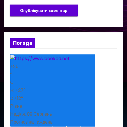
Погода
+
25
°
C
H:
+
27°
L:
+
12°
Рівне
Неділя, 09 Серпень
Прогноз на тиждень