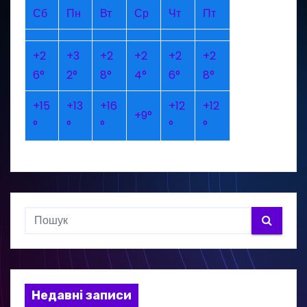
Сб
Пн
Вт
Ср
Чт
Пт
+
2
+
3
+
2
+
2
+
2
+
2
6°
2°
8°
4°
6°
8°
+
15
+
13
+
16
+
12
+
12
+
9°
°
°
°
°
°
Недавні записи