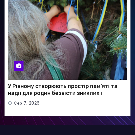
У Рівному створюють простір пам’яті та
надії для родин безвісти зниклих і
полонених військових
Сер 7, 2026