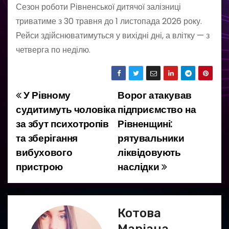
Сезон роботи Рівненської дитячої залізниці
триватиме з 30 травня до 1 листопада 2026 року.
Рейси здійснюватимуться у вихідні дні, а влітку — з
четверга по неділю.
У Рівному
Ворог атакував
Н
судитимуть чоловіка
підприємство на
а
за збут психотропів
Рівненщині:
та зберігання
рятувальники
в
вибухового
ліквідовують
і
пристрою
наслідки
г
а
Котова
ц