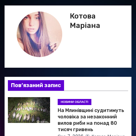
а
Котова
ц
Маріана
і
я
з
а
Пов’язаний запис
п
и
НОВИНИ ОБЛАСТІ
На Млинівщині судитимуть
с
чоловіка за незаконний
вилов риби на понад 80
і
тисяч гривень