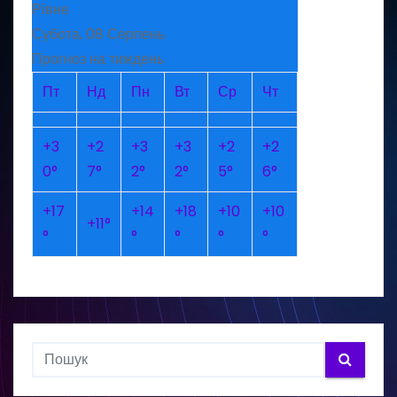
Рівне
Субота, 08 Серпень
Прогноз на тиждень
Пт
Нд
Пн
Вт
Ср
Чт
+
3
+
2
+
3
+
3
+
2
+
2
0°
7°
2°
2°
5°
6°
+
17
+
14
+
18
+
10
+
10
+
11°
°
°
°
°
°