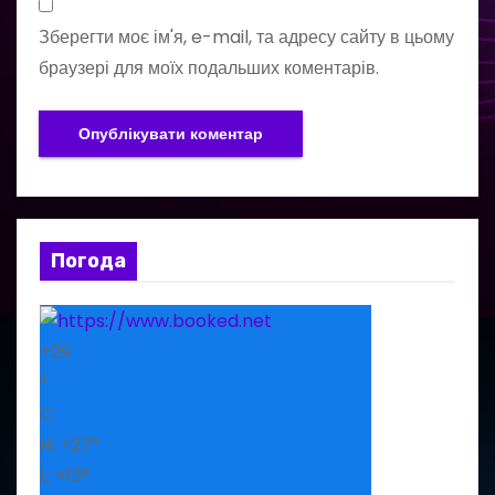
Зберегти моє ім'я, e-mail, та адресу сайту в цьому
браузері для моїх подальших коментарів.
Погода
+
29
°
C
H:
+
27°
L:
+
13°