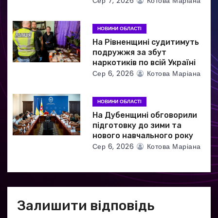
Сер 7, 2026
Котова Маріана
в
НОВИНИ ОБЛАСТІ
На Рівненщині судитимуть
подружжя за збут
наркотиків по всій Україні
Сер 6, 2026
Котова Маріана
НОВИНИ ОБЛАСТІ
На Дубенщині обговорили
підготовку до зими та
нового навчального року
Сер 6, 2026
Котова Маріана
Залишити відповідь