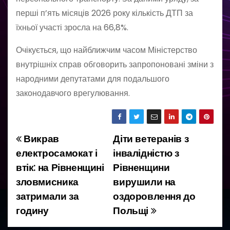
перші п’ять місяців 2026 року кількість ДТП за
їхньої участі зросла на 66,8%.
Очікується, що найближчим часом Міністерство
внутрішніх справ обговорить запропоновані зміни з
народними депутатами для подальшого
законодавчого врегулювання.
Викрав
Діти ветеранів з
Н
електросамокат і
інвалідністю з
а
втік: на Рівненщині
Рівненщини
зловмисника
вирушили на
в
затримали за
оздоровлення до
і
годину
Польщі
г