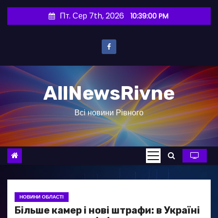
П
Пт. Сер 7th, 2026
10:39:01 PM
е
р
е
й
т
AllNewsRivne
и
д
Всі новини Рівного
о
в
м
і
с
т
у
НОВИНИ ОБЛАСТІ
Більше камер і нові штрафи: в Україні