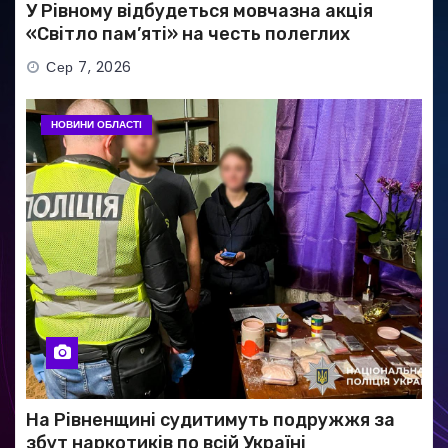
У Рівному відбудеться мовчазна акція
«Світло пам’яті» на честь полеглих
Захисників
Сер 7, 2026
НОВИНИ ОБЛАСТІ
На Рівненщині судитимуть подружжя за
збут наркотиків по всій Україні