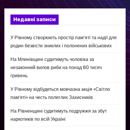
Недавні записи
У Рівному створюють простір пам’яті та надії для
родин безвісти зниклих і полонених військових
На Млинівщині судитимуть чоловіка за
незаконний вилов риби на понад 80 тисяч
гривень
У Рівному відбудеться мовчазна акція «Світло
пам’яті» на честь полеглих Захисників
На Рівненщині судитимуть подружжя за збут
наркотиків по всій Україні