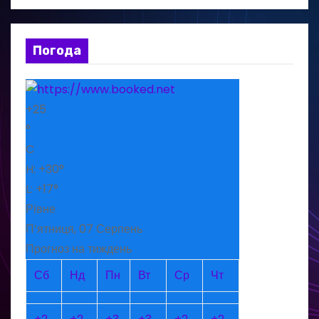
Погода
+
25
°
C
H:
+
30°
L:
+
17°
Рівне
П’ятниця, 07 Серпень
Прогноз на тиждень
Сб
Нд
Пн
Вт
Ср
Чт