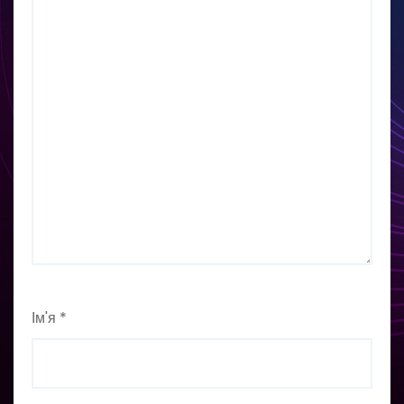
Ім'я
*