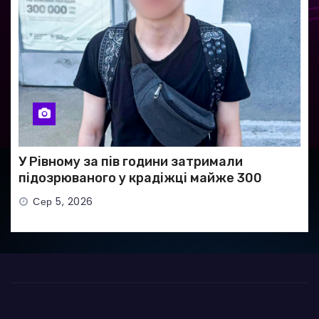
У Рівному за пів години затримали
підозрюваного у крадіжці майже 300
тисяч гривень
Сер 5, 2026