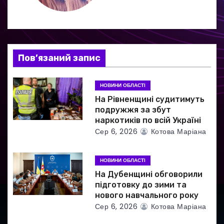
ц
і
я
Пов’язаний запис
з
а
НОВИНИ ОБЛАСТІ
На Рівненщині судитимуть
п
подружжя за збут
наркотиків по всій Україні
и
Сер 6, 2026
Котова Маріана
с
НОВИНИ ОБЛАСТІ
і
На Дубенщині обговорили
в
підготовку до зими та
нового навчального року
Сер 6, 2026
Котова Маріана