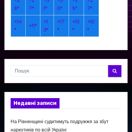
+
2
+
2
+
3
+
3
+
2
+
2
8°
7°
1°
0°
5°
7°
+
14
+
1
+
17
+
10
+
10
+
11°
°
3°
°
°
°
Недавні записи
На Рівненщині судитимуть подружжя за збут
наркотиків по всій Україні