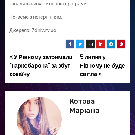
завадять випустити нові програми.
Чекаємо з нетерпінням.
Джерело: 7dniv.rv.ua
У Рівному затримали
5 липня у
Н
“наркобарона” за збут
Рівному не буде
а
кокаїну
світла
в
і
Котова
г
Маріана
а