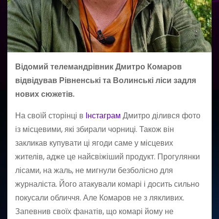
Відомий телемандрівник Дмитро Комаров
відвідував Рівненські та Волинські ліси задля
нових сюжетів.
На своїй сторінці в
Інстаграм
Дмитро ділився фото
із місцевими, які збирали чорниці. Також він
закликав купувати ці ягоди саме у місцевих
жителів, адже це найсвіжіший продукт. Прогулянки
лісами, на жаль, не мигнули безболісно для
журналіста. Його атакували комарі і досить сильно
покусали обличчя. Але Комаров не з лякливих.
Запевнив своїх фанатів, що комарі йому не