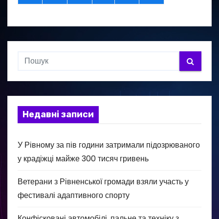
Недавні записи
У Рівному за пів години затримали підозрюваного
у крадіжці майже 300 тисяч гривень
Ветерани з Рівненської громади взяли участь у
фестивалі адаптивного спорту
Конфісковані автомобілі, пальне та техніку з