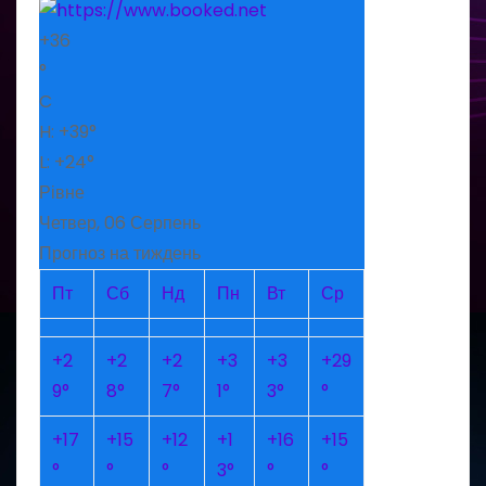
+
36
°
C
H:
+
39°
L:
+
24°
Рівне
Четвер, 06 Серпень
Прогноз на тиждень
Пт
Сб
Нд
Пн
Вт
Ср
+
2
+
2
+
2
+
3
+
3
+
29
9°
8°
7°
1°
3°
°
+
17
+
15
+
12
+
1
+
16
+
15
°
°
°
3°
°
°