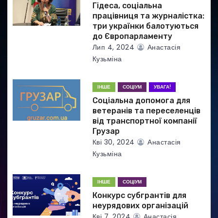
Гідеса, соціальна
п
працівниця та журналістка:
три українки балотуються
и
до Європарламенту
Лип 4, 2024
Анастасія
с
Кузьміна
і
ІНШЕ
СОЦІУМ
УВАГА!
в
Соціальна допомога для
ветеранів та переселенців
від транспортної компанії
Грузар
Кві 30, 2024
Анастасія
Кузьміна
ІНШЕ
СОЦІУМ
Конкурс субгрантів для
неурядових організацій
Кві 7, 2024
Анастасія