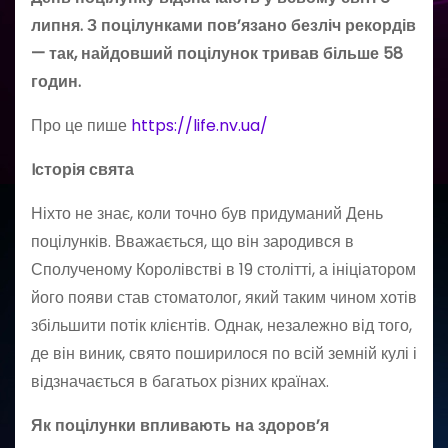
липня. З поцілунками пов’язано безліч рекордів
— так, найдовший поцілунок тривав більше 58
годин.
Про це пише
https://life.nv.ua/
Iсторія свята
Ніхто не знає, коли точно був придуманий День
поцілунків. Вважається, що він зародився в
Сполученому Королівстві в 19 столітті, а ініціатором
його появи став стоматолог, який таким чином хотів
збільшити потік клієнтів. Однак, незалежно від того,
де він виник, свято поширилося по всій земній кулі і
відзначається в багатьох різних країнах.
Як поцілунки впливають на здоров’я