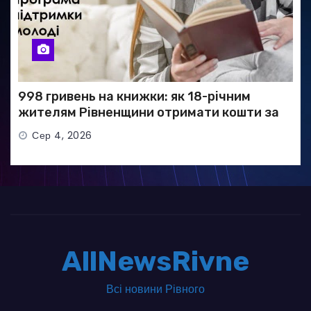
998 гривень на книжки: як 18-річним
жителям Рівненщини отримати кошти за
програмою «єКнига»
Сер 4, 2026
AllNewsRivne
Всі новини Рівного