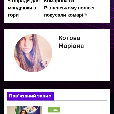
Поради для
Комарова на
Н
мандрівки в
Рівненському поліссі
а
гори
покусали комарі
в
і
Котова
г
Маріана
а
ц
і
я
Пов’язаний запис
з
а
ІНШЕ