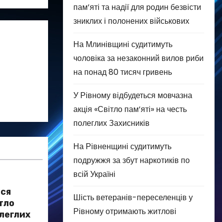
пам’яті та надії для родин безвісти
зниклих і полонених військових
На Млинівщині судитимуть
чоловіка за незаконний вилов риби
на понад 80 тисяч гривень
У Рівному відбудеться мовчазна
акція «Світло пам’яті» на честь
полеглих Захисників
На Рівненщині судитимуть
подружжя за збут наркотиків по
всій Україні
ься
Шість ветеранів-переселенців у
тло
Рівному отримають житлові
олеглих