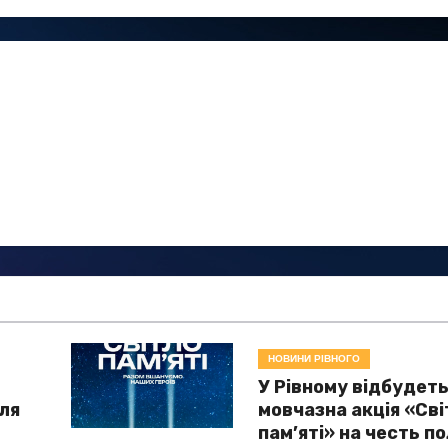
НОВИНИ РІВНОГО
У Рівному відбудет
для
мовчазна акція «Сві
і
пам’яті» на честь п