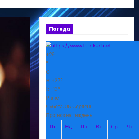
Погода
+
29
°
C
H:
+
27°
L:
+
13°
Рівне
Субота, 08 Серпень
Прогноз на тиждень
Пт
Нд
Пн
Вт
Ср
Чт