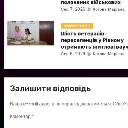
полонених військових
и
Сер 7, 2026
Котова Маріана
с
НОВИНИ РІВНОГО
і
Шість ветеранів-
в
переселенців у Рівному
отримають житлові вау
Сер 6, 2026
Котова Маріана
Залишити відповідь
Ваша e-mail адреса не оприлюднюватиметься.
Обов’я
Коментар
*