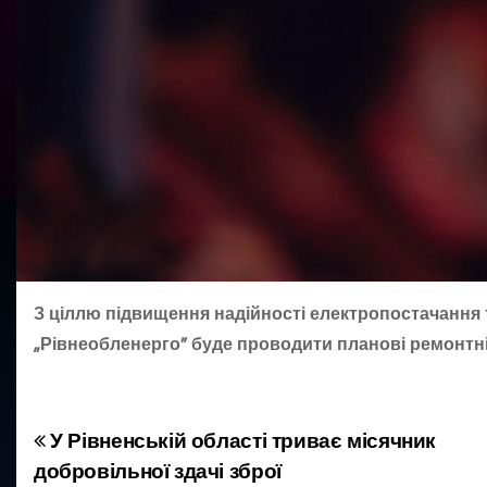
З ціллю підвищення надійності електропостачання 
„Рівнеобленерго” буде проводити планові ремонтні
У Рівненській області триває місячник
Н
добровільної здачі зброї