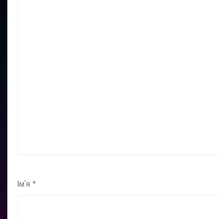
Ім'я
*