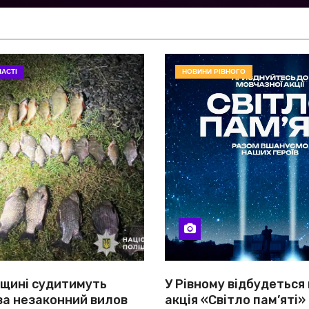
АСТІ
НОВИНИ РІВНОГО
вщині судитимуть
У Рівному відбудеться
за незаконний вилов
акція «Світло пам’яті»