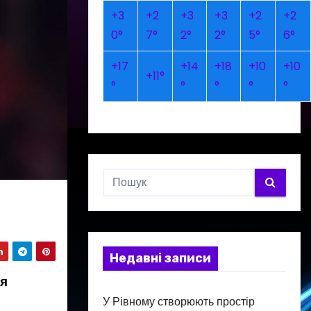
+
3
+
2
+
3
+
3
+
2
+
2
0°
7°
2°
2°
5°
6°
+
17
+
14
+
18
+
10
+
10
+
11°
°
°
°
°
°
Недавні записи
тя
У Рівному створюють простір