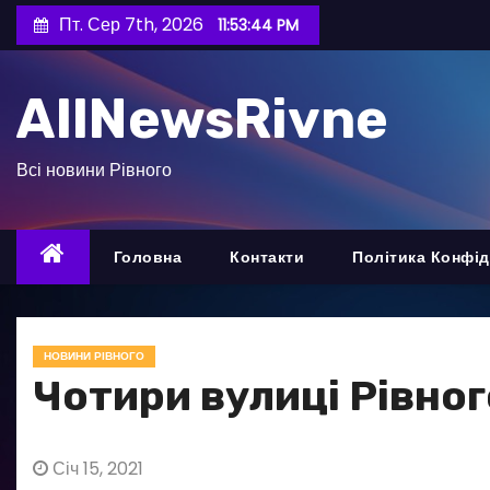
П
Пт. Сер 7th, 2026
11:53:45 PM
е
р
AllNewsRivne
е
й
т
Всі новини Рівного
и
д
о
Головна
Контакти
Політика Конфід
в
м
і
НОВИНИ РІВНОГО
с
Чотири вулиці Рівног
т
у
Січ 15, 2021