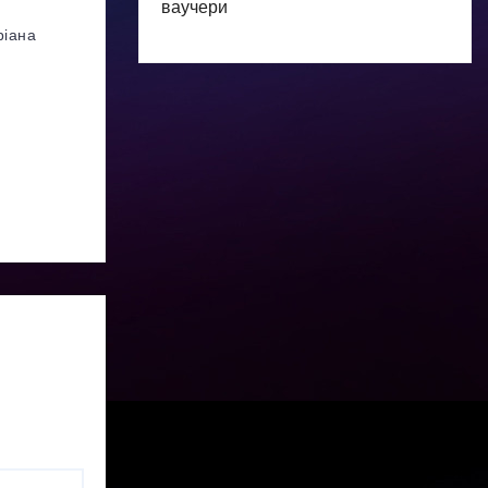
ваучери
ріана