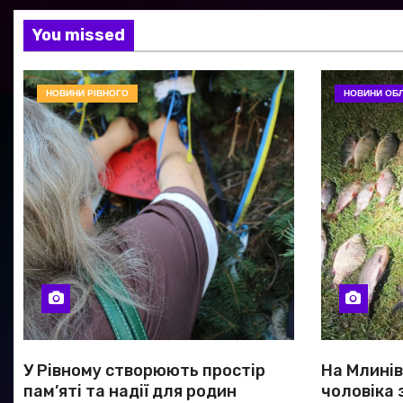
You missed
НОВИНИ РІВНОГО
НОВИНИ ОБЛ
У Рівному створюють простір
На Млині
пам’яті та надії для родин
чоловіка 