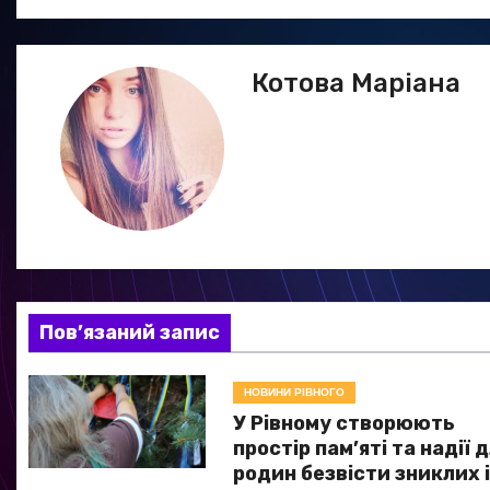
а
в
Котова Маріана
і
г
а
ц
і
я
Пов’язаний запис
з
НОВИНИ РІВНОГО
а
У Рівному створюють
простір пам’яті та надії 
п
родин безвісти зниклих 